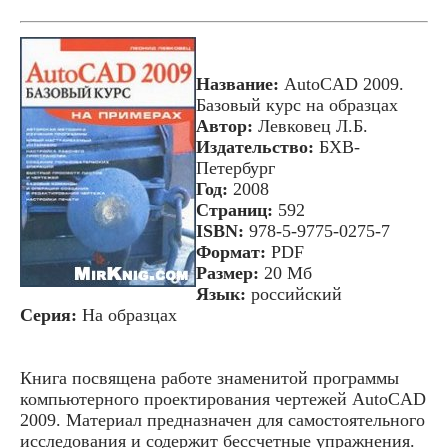
Название:
AutoCAD 2009.
Базовый курс на образцах
Автор:
Левковец Л.Б.
Издательство:
БХВ-
Петербург
Год:
2008
Страниц:
592
ISBN:
978-5-9775-0275-7
Формат:
PDF
Размер:
20 Мб
Язык:
российский
Серия:
На образцах
Книга посвящена работе знаменитой программы
компьютерного проектирования чертежей AutoCAD
2009. Материал предназначен для самостоятельного
исследования и содержит бессчетные упражнения.