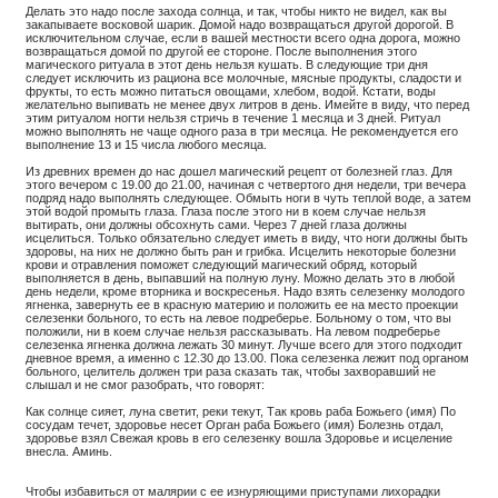
Делать это надо после захода солнца, и так, чтобы никто не видел, как вы
закапываете восковой шарик. Домой надо возвращаться другой дорогой. В
исключительном случае, если в вашей местности всего одна дорога, можно
возвращаться домой по другой ее стороне. После выполнения этого
магического ритуала в этот день нельзя кушать. В следующие три дня
следует исключить из рациона все молочные, мясные продукты, сладости и
фрукты, то есть можно питаться овощами, хлебом, водой. Кстати, воды
желательно выпивать не менее двух литров в день. Имейте в виду, что перед
этим ритуалом ногти нельзя стричь в течение 1 месяца и 3 дней. Ритуал
можно выполнять не чаще одного раза в три месяца. Не рекомендуется его
выполнение 13 и 15 числа любого месяца.
Из древних времен до нас дошел магический рецепт от болезней глаз. Для
этого вечером с 19.00 до 21.00, начиная с четвертого дня недели, три вечера
подряд надо выполнять следующее. Обмыть ноги в чуть теплой воде, а затем
этой водой промыть глаза. Глаза после этого ни в коем случае нельзя
вытирать, они должны обсохнуть сами. Через 7 дней глаза должны
исцелиться. Только обязательно следует иметь в виду, что ноги должны быть
здоровы, на них не должно быть ран и грибка. Исцелить некоторые болезни
крови и отравления поможет следующий магический обряд, который
выполняется в день, выпавший на полную луну. Можно делать это в любой
день недели, кроме вторника и воскресенья. Надо взять селезенку молодого
ягненка, завернуть ее в красную материю и положить ее на место проекции
селезенки больного, то есть на левое подреберье. Больному о том, что вы
положили, ни в коем случае нельзя рассказывать. На левом подреберье
селезенка ягненка должна лежать 30 минут. Лучше всего для этого подходит
дневное время, а именно с 12.30 до 13.00. Пока селезенка лежит под органом
больного, целитель должен три раза сказать так, чтобы захворавший не
слышал и не смог разобрать, что говорят:
Как солнце сияет, луна светит, реки текут, Так кровь раба Божьего (имя) По
сосудам течет, здоровье несет Орган раба Божьего (имя) Болезнь отдал,
здоровье взял Свежая кровь в его селезенку вошла Здоровье и исцеление
внесла. Аминь.
Чтобы избавиться от малярии с ее изнуряющими приступами лихорадки