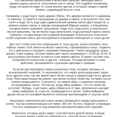
составленная физическим и небесным образом, имеющая много
превосходных качеств, полученных ею от звезд. Это подобно пчелиному
меду, который исходит от соков многих цветов и который сведен к одной
форме, содержащей всю их силу.
Например, существует такое дерево Эбена. Это дерево является то деревом,
то камнем, то кажется смешанным из дерева и камня, в результате чего оно
тонет в воде. Есть еще один удивительный пример смеси двух веществ, а
именно корень пиона, в народе называемый Марьин корень, и клещевина,
которую иначе называют орешником. Надо чуть подсушить и измельчить
листья орешника, так же мелко надо измельчить подсушенный корень пиона.
Смешать эти два вещества в равной пропорции. В результате получится
особо хорошая смесь для воскурения и очищения помещения от злых духов.
Для того чтобы очистить помещение от злых духов, нужно положить пять
чайных ложек этой смеси на белую тарелочку, сформировать конус, поджечь
его у верхушки и походить, окуривая помещение. Такую процедуру нужно
делать 3 дня подряд. Лучшее время для такого окуривания с 15.00 до 16.00. В
высушенных растениях остается сила живого цветка. В одних случаях она
сохраняется полностью, в других - меньше. Отсюда вытекает и сила
действия, оказываемого сушеными цветами и травами.
Если же рассматривать перья различных птиц, которые связаны со
всеначальной энергией, то оказывается, что перья орла разрушают перья
всех других птиц, так как живой орел летает выше и превосходит всех других
птиц. Некоторые вещества имеют при жизни особые свойства, которые после
смерти разрушаются. Считается, что живое яйцо, съеденное натощак,
останавливает понос. Потом же, когда яйцо умирает, это его свойство
исчезает. Лебедь, съев змею, дабы уберечься от яда, непременно находит
траву майорана. И, съев ее, возвращается к жизни. Трава майорана,
душистая рута и шалфей являются сильным противоядием от укусов змей.
Некоторую симпатическую связь можно обнаружить между ракушками и
китом. Так как млекопитающее кит живет 300 лет. Кстати, Гераклит утверждал,
что все совершается под влиянием противоположностей и дружбы.
Животные, которые долго живут, способствуют долгой жизни. А вещи,
которые имеют свойство обновляться, способствуют отложению