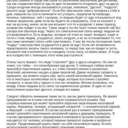
распространено и среди Мастеров по различным оккультным дисциплинам,
так как съеденная вместе еда не дает возможности колдовать друг на друга.
Среди колдунов иногда оказываются соседи, знакомые, "друзья", "подруги",
разного рода "доброжелатели". Если ЁЫ пригласили такого человека к себе в
дом, накрыли на стол и начинаете его угощать, предлагая бутерброды,
печенье, пирожные, чай с сахаром, то ведьма будет от еды отказываться под
любым предлогом, даже если вы будете ее упрашивать. Она не возьмет у
вас ни кусочка, иначе, если она возьмет что-то и разделит с вами трапезу,
колдовство пойдет и на нее. Такие люди в гостях пьют только черный чай без
сахара или обычную воду. Через это симпатическая связь между людьми не
устанавливается. Есть ведьмы, которые об этом не знают. Колдуют, ходят в
гости к этим людям, угощаются, опять колдуют, и их не останавливает то, что
они сами начинают плохо себя чувствовать. У вас же после посещения таких
"подруг" самочувствие ухудшается и дела не идут. Если нет возможности
предотвратить визиты такого человека, то перед тем, как он придет в гости,
возьмите нож и воткните его в середину стола снизу, острием вверх. И тогда
все колдовство с помощью этого ножа расстроится.
Очень часто бывает, что люди "стреляют" друг у друга сигареты. Но они не
знают, что табак - это своеобразная еда духов. С помощью табака может
произойти перетекание кармы, а с этим соответственно и различных
болезней, жизненных неудач и даже проклятий. Давая человеку сигарету и
прикурить, вы можете отдать ему часть своей негативной кармы. Заметьте,
что в некоторых коллективах есть люди, которые постоянно стреляют
сигареты, и зачастую у одного и того же человека. Вполне возможно, что
между этими людьми есть связь на кармическом уровне. И один из них
неосознанно выручает другого, очищая его карму.
Следует обратить внимание также на то, как вы даете прикурить. Во время
прикуривания ни в коем случае нельзя соприкасаться руками. При
соприкосновении рук может произойти обратное перетекание негативной
кармы. Например, человек, угощающий сигаретой - с положительной кармой,
а берущий - с негативной. В случае касания рук в момент прикуривания
может произойти перетекание негативной кармы к дающему прикурить. В
случае одновременного закуривания в компании в лучшем положении
находится тот человек, который первым прекратит курение и выбросит
окурок. Продолжающий курить берет на себя негативную карму. Кстати,
незатушенная сигарета продолжает очищение кармы.