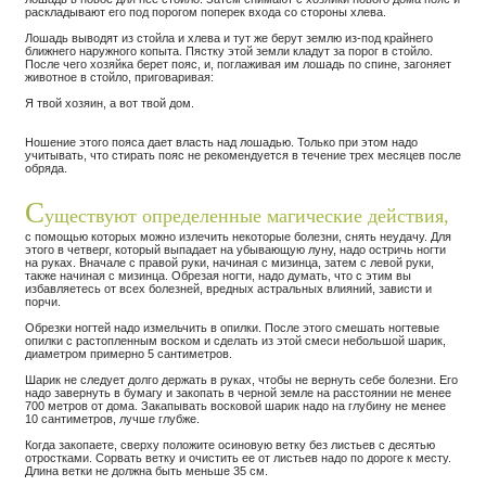
раскладывают его под порогом поперек входа со стороны хлева.
Лошадь выводят из стойла и хлева и тут же берут землю из-под крайнего
ближнего наружного копыта. Пястку этой земли кладут за порог в стойло.
После чего хозяйка берет пояс, и, поглаживая им лошадь по спине, загоняет
животное в стойло, приговаривая:
Я твой хозяин, а вот твой дом.
Ношение этого пояса дает власть над лошадью. Только при этом надо
учитывать, что стирать пояс не рекомендуется в течение трех месяцев после
обряда.
С
уществуют определенные магические действия,
с помощью которых можно излечить некоторые болезни, снять неудачу. Для
этого в четверг, который выпадает на убывающую луну, надо остричь ногти
на руках. Вначале с правой руки, начиная с мизинца, затем с левой руки,
также начиная с мизинца. Обрезая ногти, надо думать, что с этим вы
избавляетесь от всех болезней, вредных астральных влияний, зависти и
порчи.
Обрезки ногтей надо измельчить в опилки. После этого смешать ногтевые
опилки с растопленным воском и сделать из этой смеси небольшой шарик,
диаметром примерно 5 сантиметров.
Шарик не следует долго держать в руках, чтобы не вернуть себе болезни. Его
надо завернуть в бумагу и закопать в черной земле на расстоянии не менее
700 метров от дома. Закапывать восковой шарик надо на глубину не менее
10 сантиметров, лучше глубже.
Когда закопаете, сверху положите осиновую ветку без листьев с десятью
отростками. Сорвать ветку и очистить ее от листьев надо по дороге к месту.
Длина ветки не должна быть меньше 35 см.