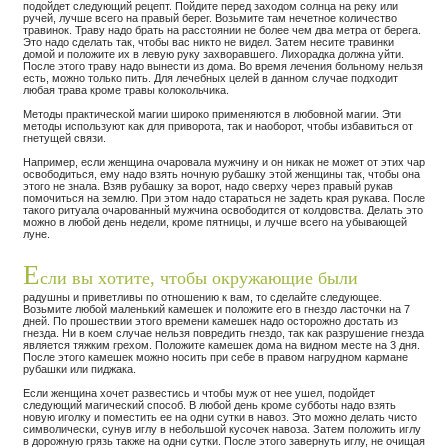
подойдет следующий рецепт. Пойдите перед заходом солнца на реку или
ручей, лучше всего на правый берег. Возьмите там нечетное количество
травинок. Траву надо брать на расстоянии не более чем два метра от берега.
Это надо сделать так, чтобы вас никто не видел. Затем несите травинки
домой и положите их в левую руку захворавшего. Лихорадка должна уйти.
После этого траву надо вынести из дома. Во время лечения больному нельзя
есть, можно только пить. Для лечебных целей в данном случае подходит
любая трава кроме травы колокольчика.
Методы практической магии широко применяются в любовной магии. Эти
методы используют как для приворота, так и наоборот, чтобы избавиться от
гнетущей связи.
Например, если женщина очаровала мужчину и он никак не может от этих чар
освободиться, ему надо взять ночную рубашку этой женщины так, чтобы она
этого не знала. Взяв рубашку за ворот, надо сверху через правый рукав
помочиться на землю. При этом надо стараться не задеть края рукава. После
такого ритуала очарованный мужчина освободится от колдовства. Делать это
можно в любой день недели, кроме пятницы, и лучше всего на убывающей
луне.
Е
сли вы хотите, чтобы окружающие были
радушны и приветливы по отношению к вам, то сделайте следующее.
Возьмите любой маленький камешек и положите его в гнездо ласточки на 7
дней. По прошествии этого времени камешек надо осторожно достать из
гнезда. Ни в коем случае нельзя повредить гнездо, так как разрушение гнезда
является тяжким грехом. Положите камешек дома на видном месте на 3 дня.
После этого камешек можно носить при себе в правом нагрудном кармане
рубашки или пиджака.
Если женщина хочет развестись и чтобы муж от нее ушел, подойдет
следующий магический способ. В любой день кроме субботы надо взять
новую иголку и поместить ее на одни сутки в навоз. Это можно делать чисто
символически, сунув иглу в небольшой кусочек навоза. Затем положить иглу
в дорожную грязь также на одни сутки. После этого завернуть иглу, не очищая