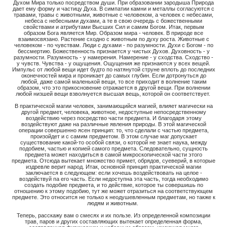
Духом Мира только посредством души. При образовании зародыша Природа
дает ему форму и частицу Духа. В симпатии камни и металлы согласуются с
травами, травы с животными, животные с человеком, а человек с небесами,
небеса с небесными духами, а те в свою очередь с божественными
свойствами и атрибутами Высших Сил и самим Богом. Итак, первым
образом Бога является Мир. Образом мира - человек. В природе все
взаимосвязано. Растение сходно с животным по духу роста. Животные с
человеком - по чувствам. Люди с духами - по разумности. Духи с Богом - по
бессмертию. Божественность признается у чистых Духов. Духовность - у
разумности. Разумность - у намерения. Намерение - у сходства. Сходство -
у чувств. Чувства - у ощущения. Ощущения же признаются у всех вещей.
Импульс от любой вещи идет будто по натянутой струне вплоть до последних
оконечностей мира и проникает до самых глубин. Если дотронуться до
любой, даже самой маленькой вещи, то все приходит в волнение таким
образом, что это прикосновение отражается в другой вещи. При волнении
любой низшей вещи взволнуется высшая вещь, которой он соответствует.
В практической магии человек, занимающийся магией, влияет магически на
другой предмет, человека, животное, недоступные непосредственному
воздействию через посредство части предмета. И благодаря этому
воздействуют даже на различные явления природы. В этой магической
операции совершенно ясен принцип: то, что сделали с частью предмета,
произойдет и с самим предметом. В этом случае маг допускает
существование какой-то особой связи, о которой не знает наука, между
подобием, частью и копией самого предмета. Следовательно, сущность
предмета может находиться в самой микроскопической части этого
предмета. Отсюда вытекает множество примет, обрядов, суеверий, в которые
издревле верит народ. Итак, основной принцип практической магии
заключается в следующем: если хочешь воздействовать на целое -
воздействуй па его часть. Если недоступна эта часть, тогда необходимо
создать подобие предмета, и то действие, которое ты совершишь по
отношению к этому подобию, тут же может отразиться на соответствующем
предмете. Это относится не только к неодушевленным предметам, но также к
людям и животным.
Теперь, расскажу вам о смесях и их пользе. Из определенной композиции
трав, паров и других составляющих вытекает определенная форма,