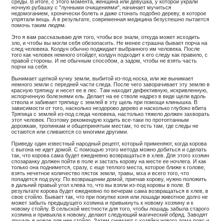
среды. В итоге, с этого момента, женщина или девушка, у которой украли
ночную рубашку с "лунными очищениями", начинает мучиться
недомоганием, хронически болеть и даже стонать подобно дереву, в которое
упрятали вещь. А в результате, современная медицина безуспешно пытается
помочь таким людям.
Это я вам рассказываю для того, чтобы все знали, откуда может исходить
зло, и чтобы вы могли себя обезопасить. Не менее страшна бывает порча на
след человека. Колдун обычно поджидает выбранного им человека. После
того как человек немного отойдет, колдун подходит к его следу как правило, с
правой стороны. И не обычным способом, а задом, чтобы не взять часть
порчи на себя.
Вынимает щепкой кучку земли, выбитой из-под носка, или же вынимает
немного земли с передней части следа. После чего заворачивает эту землю в
красную тряпицу и несет ее в лес. Там находит дефективную, искривленную,
испорченную болезнями ель. Делает на ее стволе надрез в виде щели вдоль
ствола и забивает тряпицу с землей в эту щель при помощи клинышка. В
зависимости от того, насколько нездорово дерево и насколько глубоко вбита
Тряпица с землей из-под следа человека, настолько тяжело должен захворать
этот человек. Поэтому рекомендую ходить все-таки по протоптанным
дорожкам, тропинкам и общепринятым местам, то есть там, где следы не
остаются или сливаются со многими другими.
Приведу один известный народный рецепт, который применяют, когда корова
с выгона не идет домой. С помощью этого метода можно добиться и сделать
так, что корова сама будет ежедневно возвращаться в хлев. Для этого хозяин
спозаранку должен пойти в поле и застать корову на месте ее ночлега. И как
только она поднимется, сразу, с еще теплого места, которое ближе к голове,
взять нечетное количество пясток земли, травы, мха и всего того, что
попадется под руку. По возвращении домой, пригнав корову, нужно положить
в дальний правый угол хлева то, что вы взяли из-под коровы в поле. В
результате корова будет ежедневно по вечерам сама возвращаться в хлев, в
свое стойло. Бывает так, что при покупке коня или лошади животное долго не
может забыть предыдущего хозяина и привыкнуть к новому хозяину и к
новому стойлу. В сельской местности для того, чтобы лошадь забыла старого
хозяина и привыкла к новому, делают следующий магический обряд. Заводят
лошадь в новое для нее стойло. Затем снимают с хозяйки нового дома пояс и