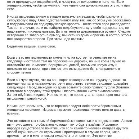
ее от предыдущих воздействий, в лоскуток от похоронного полотна. Если
женщина хочет, чтобы мужчина от нее ушел, она должна носить эту иглу при
себе.
Иногда вышеописанным методом пользуются ведьмы, чтобы разлучить
супружескую пару. Они подготавливают иглу так, как об этом уже рассказано,
и подбрасывают ее под супружескую кровать. После этого пара распадается.
Так вот в случае, если вы найдете подобную иголку у себя под кроватью, ее
надо вымести из-под кровати. До иглы нельзя дотрагиваться руками. Следует
осторожно ее завернуть в бумагу, вынести из дома и бросить в костер, чтобы
все колдовство сгорело. При этом надо сказать:
Ведьмино ведьме, а мне свое.
Если у вас нет возможности сжечь иглу на костре, то отнесите ее на
кладбище и оставьте там на пересечении дорожек, но ни в коем случае не
оставляйте ее на могиле. Вернувшись домой, возьмите новую иглу и
положите ее за порог, при этом острие иглы должно быть направлено в
сторону петель.
Если вы чувствуете, что на ваш порог наколдовали на неудачу в делах, то
прежде чем идти на важную встречу или ответственное свидание, сделайте
следующее. Перед выходом из дома возьмите свою правую туфлю (ботинок)
и плюньте в середину этой туфли. Плевать можно чисто символически.
Затем обуйтесь и идите. Но помните, что переступать через порог сначала
вы должны правой ногой.
Не мешает напомнить, что осторожно следует себя вести беременным
женщинам на сносях. Из дома, где живет роженица, ничего нельзя давать
взаймы.
Это относится как к самой беременной женщине, так и к ее домашним. А если
вы что-то даете, то обязательно надо что-то брать взаймы. У древних
народов существовало понятие, что если какой-то человек угощает другого
любой едой, значит, он стремится к примирению в случае ссоры, как в
прямом, так и в мистическом смысле этого понятия. Это понятие