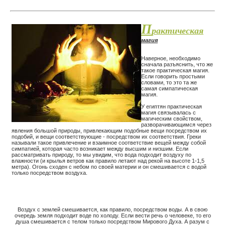
П
рактическая
магия
Наверное, необходимо
сначала разъяснить, что же
такое практическая магия.
Если говорить простыми
словами, то это та же
самая симпатическая
магия.
У египтян практическая
магия связывалась с
магическим свойством,
разворачивающимся через
явления большой природы, привлекающим подобные вещи посредством их
подобий, и вещи соответствующие - посредством их соответствия. Греки
называли такое привлечение и взаимное соответствие вещей между собой
симпатией, которая часто возникает между высшим и низшим. Если
рассматривать природу, то мы увидим, что вода подходит воздуху по
влажности (и крылья ветров как правило летают над рекой на высоте 1-1,5
метра). Огонь сходен с небом по своей материи и он смешивается с водой
только посредством воздуха.
Воздух с землей смешивается, как правило, посредством воды. А в свою
очередь земля подходит воде по холоду. Если вести речь о человеке, то его
душа смешивается с телом только посредством Мирового Духа. А разум с