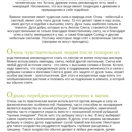
человеческих тел. Кстати, древние очень рекомендуют есть змей с
чемерицей. Несомненно, что все вещи имеют тенденцию к движению и
превращению в себе подобные.
Важное значение имеет чудесная сила и природа огня. Огонь - небесный и
светлый, имеет силу гнать духов тьмы. То что делает также и наш огонь,
имея доступ и подобие к высшему свету. Духи тьмы наиболее сильны в
темноте. Духи добра, которые есть Ангелы Света, становятся более
могущественными не только благодаря божественному свету, но и благодаря
огню и свету, имеющемуся у нас, а также благодаря Солнцу и другим
небесным светилам. Поэтому некоторые люди спят с включенным светом
(призраки не могут приходить).
О
чень чувствительным людям после похорон их
родственников рекомендуется спать со светом не менее полутора месяцев.
Можно использовать лампадку, свечу, любой другой светильник. Свеча или
любой другой источник света - это связь с высшими силами и Богом. Кстати,
надо заметить, что определенную роль в поддержании жизненности и связи с
добрыми силами и Ангелами Света в доме, его защите от духов тьмы, играет
особое растение - золототысячник. Для этого в воскресенье надо взять это
необыкновенное растение и положить его на подоконник в комнате, в которой
вы обычно спите.
О
днако перейдем непосредственно к магии.
Очень часто практическая магия используется против женщин в силу их
физиологических особенностей. Например, часто способом их околдования
является воровство их ночной рубашки. У приглянувшейся, намеченной
жертвы часто стараются украсть вместе с поношенной ночной рубашкой
"лунные очищения". После чего эту рубашку несут в лес. В лесу выбирают
самое скрипучее и болезненное дерево. В дупло этого дерева засовывают
рубашку и сверху дупло заделывают сухой травой или воском. Некоторые
для такого колдовства умудряются подобрать глубокие расщелины и
трещины. Такое колдовство обычно делают в любые дни недели, кроме