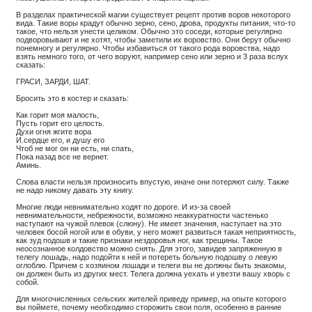
В разделах практической магии существует рецепт против воров некоторого
вида. Такие воры крадут обычно зерно, сено, дрова, продукты питания, что-то
такое, что нельзя унести целиком. Обычно это соседи, которые регулярно
подворовывают и не хотят, чтобы заметили их воровство. Они берут обычно
понемногу и регулярно. Чтобы избавиться от такого рода воровства, надо
взять немного того, от чего воруют, например сено или зерно и 3 раза вслух
сказать:
ГРАСИ, ЗАРДИ, ШAT.
Бросить это в костер и сказать:
Как горит моя малость,
Пусть горит его целость.
Духи огня жгите вора
И.сердце его, и душу его
Чтоб не мог он ни есть, ни спать,
Пока назад все не вернет.
Аминь.
Слова власти нельзя произносить впустую, иначе они потеряют силу. Также
не надо никому давать эту книгу.
Многие люди невнимательно ходят по дороге. И из-за своей
невнимательности, небрежности, возможно неаккуратности частенько
наступают на чужой плевок (слюну). Не имеет значения, наступает на это
человек босой ногой или в обуви, у него может развиться такая неприятность,
как зуд подошв и такие признаки нездоровья ног, как трещины. Такое
неосознанное колдовство можно снять. Для этого, завидев запряженную в
телегу лошадь, надо подойти к ней и потереть больную подошву о левую
оглоблю. Причем с хозяином лошади и телеги вы не должны быть знакомы,
он должен быть из других мест. Телега должна уехать и увезти вашу хворь с
собой.
Для многочисленных сельских жителей приведу пример, на опыте которого
вы поймете, почему необходимо сторожить свои поля, особенно в ранние