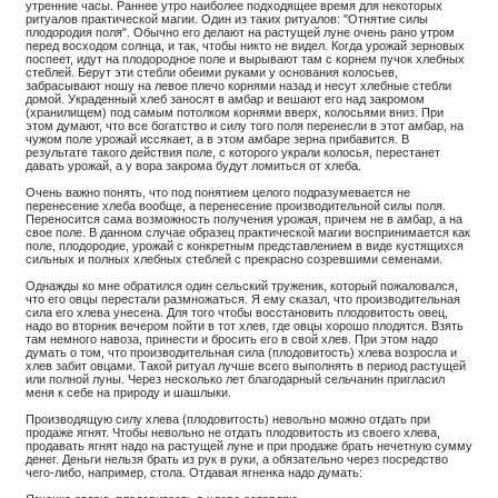
утренние часы. Раннее утро наиболее подходящее время для некоторых
ритуалов практической магии. Один из таких ритуалов: "Отнятие силы
плодородия поля". Обычно его делают на растущей луне очень рано утром
перед восходом солнца, и так, чтобы никто не видел. Когда урожай зерновых
поспеет, идут на плодородное поле и вырывают там с корнем пучок хлебных
стеблей. Берут эти стебли обеими руками у основания колосьев,
забрасывают ношу на левое плечо корнями назад и несут хлебные стебли
домой. Украденный хлеб заносят в амбар и вешают его над закромом
(хранилищем) под самым потолком корнями вверх, колосьями вниз. При
этом думают, что все богатство и силу того поля перенесли в этот амбар, на
чужом поле урожай иссякает, а в этом амбаре зерна прибавится. В
результате такого действия поле, с которого украли колосья, перестанет
давать урожай, а у вора закрома будут ломиться от хлеба.
Очень важно понять, что под понятием целого подразумевается не
перенесение хлеба вообще, а перенесение производительной силы поля.
Переносится сама возможность получения урожая, причем не в амбар, а на
свое поле. В данном случае образец практической магии воспринимается как
поле, плодородие, урожай с конкретным представлением в виде кустящихся
сильных и полных хлебных стеблей с прекрасно созревшими семенами.
Однажды ко мне обратился один сельский труженик, который пожаловался,
что его овцы перестали размножаться. Я ему сказал, что производительная
сила его хлева унесена. Для того чтобы восстановить плодовитость овец,
надо во вторник вечером пойти в тот хлев, где овцы хорошо плодятся. Взять
там немного навоза, принести и бросить его в свой хлев. При этом надо
думать о том, что производительная сила (плодовитость) хлева возросла и
хлев забит овцами. Такой ритуал лучше всего выполнять в период растущей
или полной луны. Через несколько лет благодарный сельчанин пригласил
меня к себе на природу и шашлыки.
Производящую силу хлева (плодовитость) невольно можно отдать при
продаже ягнят. Чтобы невольно не отдать плодовитость из своего хлева,
продавать ягнят надо на растущей луне и при продаже брать нечетную сумму
денег. Деньги нельзя брать из рук в руки, а обязательно через посредство
чего-либо, например, стола. Отдавая ягненка надо думать: