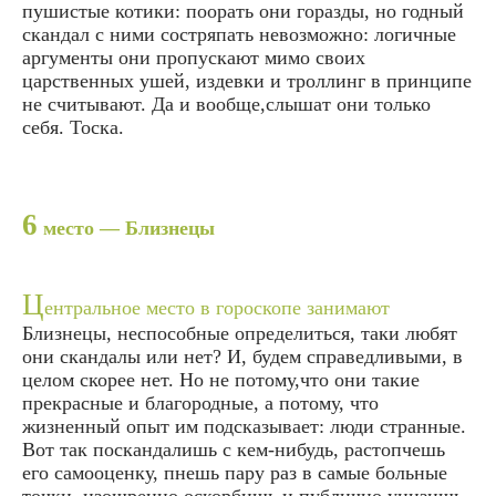
пушистые котики: поорать они горазды, но годный
скандал с ними состряпать невозможно: логичные
аргументы они пропускают мимо своих
царственных ушей, издевки и троллинг в принципе
не считывают. Да и вообще,слышат они только
себя. Тоска.
6
место — Близнецы
Ц
ентральное место в гороскопе занимают
Близнецы, неспособные определиться, таки любят
они скандалы или нет? И, будем справедливыми, в
целом скорее нет. Но не потому,что они такие
прекрасные и благородные, а потому, что
жизненный опыт им подсказывает: люди странные.
Вот так поскандалишь с кем-нибудь, растопчешь
его самооценку, пнешь пару раз в самые больные
точки, изощренно оскорбишь и публично унизишь