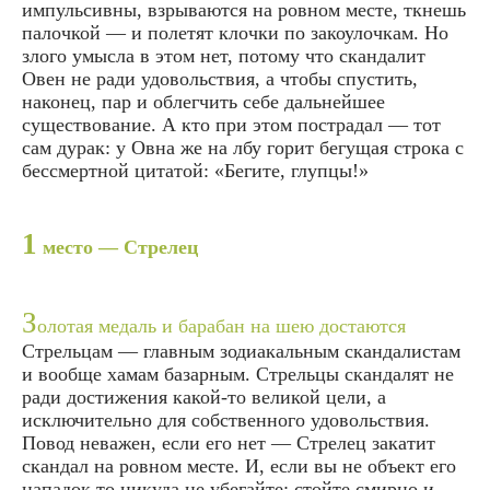
импульсивны, взрываются на ровном месте, ткнешь
палочкой — и полетят клочки по закоулочкам. Но
злого умысла в этом нет, потому что скандалит
Овен не ради удовольствия, а чтобы спустить,
наконец, пар и облегчить себе дальнейшее
существование. А кто при этом пострадал — тот
сам дурак: у Овна же на лбу горит бегущая строка с
бессмертной цитатой: «Бегите, глупцы!»
1
место — Стрелец
З
олотая медаль и барабан на шею достаются
Стрельцам — главным зодиакальным скандалистам
и вообще хамам базарным. Стрельцы скандалят не
ради достижения какой-то великой цели, а
исключительно для собственного удовольствия.
Повод неважен, если его нет — Стрелец закатит
скандал на ровном месте. И, если вы не объект его
нападок,то никуда не убегайте: стойте смирно и