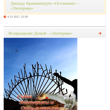
Джидду Кришнамурти «Осознание» -
«Эзотерика»
4-12-2017, 21:09
Возвращение Домой - «Эзотерика»