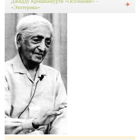
Джидду Кришнамурти «Осознание» -
«Эзотерика»