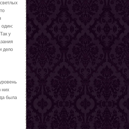
 светлых
кто
я
 один:
Так у
азания
и дело
 уровень
 них
гда была