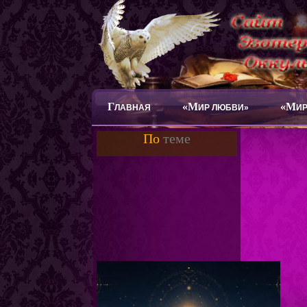
Г
«М
«М
ЛАВНАЯ
ИР ЛЮБВИ»
ИР
По
теме