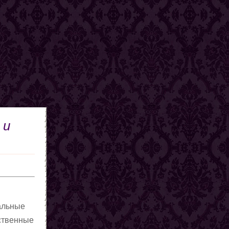
 и
ральные
бственные