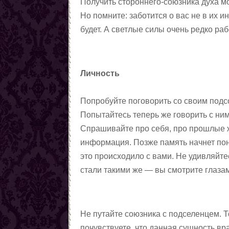
Получить стороннего-союзника духа мо
магии
Любовные ритуалы,
Но помните: заботится о вас не в их и
заговоры, привороты
Первые шаги в колдовстве
будет. А светлые силы очень редко ра
чёрной магии
Колдовская пирамида
Заговоры
Снять порчу
Личность
Снять сглаз
Снять проклятия
Попробуйте поговорить со своим подс
Отчитки
Попытайтесь теперь же говорить с ним
Заговоры от азарта
Спрашивайте про себя, про прошлые ж
Заговоры от алчности
информация. Позже память начнет поне
Заговоры от ленности
это происходило с вами. Не удивляйте
Заговоры от страха
стали такими же — вы смотрите глаза
Заговоры от алкоголизма
Шепотки на трезвость
От детского алкоголизма
Не путайте союзника с подселенцем. То
Заговоры от курения
почувствуете, что данная сущность вр