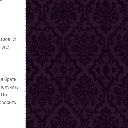
ш зов. И
 вас
зя брать
 получить
. По
оворить