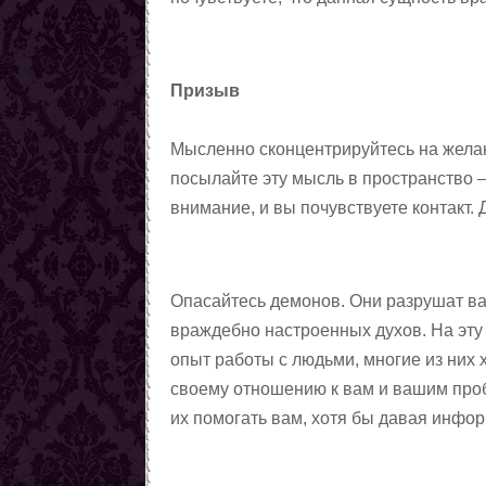
Заговоры от наркомании
Все порчи
Призыв
Мысленно сконцентрируйтесь на желани
посылайте эту мысль в пространство 
внимание, и вы почувствуете контакт.
Опасайтесь демонов. Они разрушат вас
враждебно настроенных духов. На эту 
опыт работы с людьми, многие из них 
своему отношению к вам и вашим проб
их помогать вам, хотя бы давая инфо