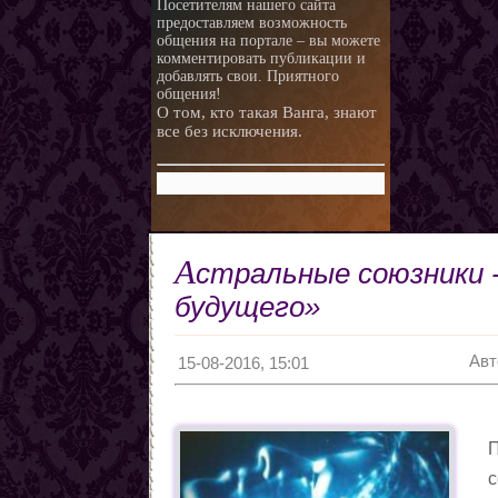
Посетителям нашего сайта
предоставляем возможность
любви.
Любовная ворожба народов
общения на портале – вы можете
мира
Магия и красота
комментировать публикации и
добавлять свои. Приятного
Приворотные зелья
общения!
О том, кто такая Ванга, знают
Как приготовить
все без исключения.
Сексуальные напитки
Законы кармы
Знаки кармы
Молитвы
Молитвы к ангелам дней
А
стральные союзники 
недели
Любовь и нумерология. Как
правильно выбрать
Как разоблачить мерзавца
будущего»
партнера
по знаку Зодиака.
Романтические приметы
Виды Гадания и правила
Авт
15-08-2016, 15:01
Хиромантия
О действии приворота
Проведение ритуалов
П
Любовные привороты
с