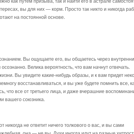
жно как путем призыва, так и найти его в астрале самостоя
нтересах, вы для них — корм. Просто так никто и никогда ра
ботают на постоянной основе.
ознанием. Вы ощущаете его, вы общаетесь через внутренни
 осознанно. Велика вероятность, что вам начнут отвечать.
изни. Вы увидите какие-нибудь образы, и к вам придет нек
многу восстанавливаться, и вы уже будете помнить все, ка
сь, что все от третьего лица, и даже вчерашние воспоминан
ми вашего союзника.
т никогда не ответит ничего толкового о вас, и вы сами
аждебная, она — не вы. Духи иногда идут на разные хитрост