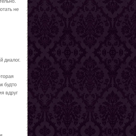
тельно.
ботать не
й диалог.
оторая
к будто
ия вдруг
и.