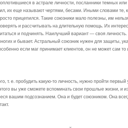
оплотившиеся в астрале личности, посланники темных или
ил, их еще называют чертями, бесами. Иными словами те, 
росто прицепился. Такие союзники мало полезны, им нельз
оверять и рассчитывать на длительную помощь. Их интерес
итаться и подчинять. Наилучший вариант — своя личность. 
ногих и бывает. Астральный союзник нужен для защиты, ук
особенно если маг принимает клиентов, он не может сам то 
о, т. е. пробудить какую-то личность, нужно пройти первый
этого вы уже сможете вспоминать свои прошлые жизни, и из
еся вашим подсознанием. Она и будет союзником. Она все
такт.