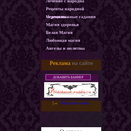
Лечение с народна
Рецепты народной
медецины.
Чернокнижные гадания
Магия здоровья
Белая Магия
Любовная магия
Ангелы и молитвы
Карма
Реклама
на сайте
Магические ритуалы
Демоны и Бесы
ДОБАВИТЬ БАННЕР
Колдовство
Магия защиты
Использование монет как
|→
Обратная связь
амулетов и талисманов
Слияние с деньгами.
Денежный горшочек
Денежная ванна
Золотое денежное