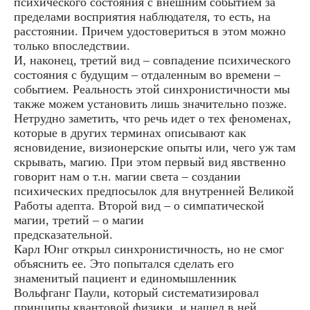
психического состояния с внешним событием за
пределами восприятия наблюдателя, то есть, на
расстоянии. Причем удостовериться в этом можно
только впоследствии.
И, наконец, третий вид – совпадение психического
состояния с будущим – отдаленным во времени –
событием. Реальность этой синхронистичности мы
также можем установить лишь значительно позже.
Нетрудно заметить, что речь идет о тех феноменах,
которые в других терминах описывают как
ясновидение, визионерские опыты или, чего уж там
скрывать, магию. При этом первый вид явственно
говорит нам о т.н. магии света – создании
психических предпосылок для внутренней Великой
Работы адепта. Второй вид – о симпатической
магии, третий – о магии
предсказательной.
Карл Юнг открыл синхронистичность, но не смог
объяснить ее. Это попытался сделать его
знаменитый пациент и единомышленник
Вольфганг Паули, который систематизировал
принципы квантовой физики, и нашел в ней