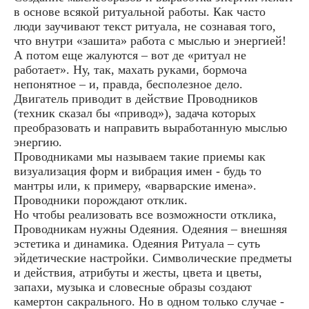
в основе всякой ритуальной работы. Как часто
люди заучивают текст ритуала, не сознавая того,
что внутри «зашита» работа с мыслью и энергией!
А потом еще жалуются – вот де «ритуал не
работает». Ну, так, махать руками, бормоча
непонятное – и, правда, бесполезное дело.
Двигатель приводит в действие Проводников
(техник сказал бы «привод»), задача которых
преобразовать и направить выработанную мыслью
энергию.
Проводниками мы называем такие приемы как
визуализация форм и вибрация имен - будь то
мантры или, к примеру, «варварские имена».
Проводники порождают отклик.
Но чтобы реализовать все возможности отклика,
Проводникам нужны Одеяния. Одеяния – внешняя
эстетика и динамика. Одеяния Ритуала – суть
эйдетические настройки. Символические предметы
и действия, атрибуты и жесты, цвета и цветы,
запахи, музыка и словесные образы создают
камертон сакрального. Но в одном только случае -