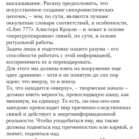
высказывание. Рискну предположить, что
искусственное создание синхронистических
цепочек, – чем, по сути, являются лучшие
оккультные словари соответствий, в особенности,
«Liber 777» Алистера Кроули – и лежит в основе
«перегруппировки» связей, по сути, в основе
ритуальной работы.
Задача лишь в подготовке нашего разума – его
способности работать с этой информацией,
воспринимать ее и перекодировать.
Для этого мы должны взять на вооружение еще
одну древнюю – хотя и не понятую до сих пор
идею: что вверху, то и внизу.
То, что находится «вверху», – творческое начало –
должно иметь мерность, превосходящую нашу, как
минимум, на единицу. То есть, он-она-оно-они
заведомо превосходит мир причинно-следственных
связей и действует в энергоинформационной
реальности. Чтобы уподобиться ему, мы также
должны подняться над причинностью или кармой, а
значит, подняться над