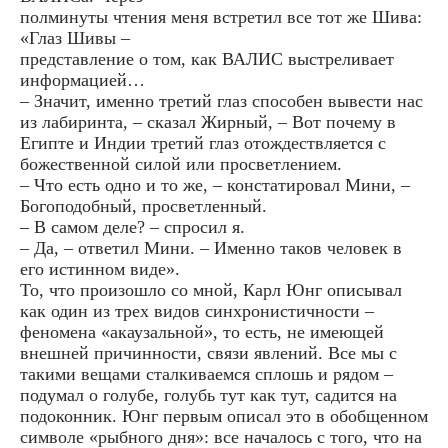
полминуты чтения меня встретил все тот же Шива:
«Глаз Шивы –
представление о том, как ВАЛИС выстреливает
информацией…
– Значит, именно третий глаз способен вывести нас
из лабиринта, – сказал Жирный, – Вот почему в
Египте и Индии третий глаз отождествляется с
божественной силой или просветлением.
– Что есть одно и то же, – констатировал Мини, –
Богоподобный, просветленный.
– В самом деле? – спросил я.
– Да, – ответил Мини. – Именно таков человек в
его истинном виде».
То, что произошло со мной, Карл Юнг описывал
как один из трех видов синхронистичности –
феномена «акаузальной», то есть, не имеющей
внешней причинности, связи явлений. Все мы с
такими вещами сталкиваемся сплошь и рядом –
подумал о голубе, голубь тут как тут, садится на
подоконник. Юнг первым описал это в обобщенном
символе «рыбного дня»: все началось с того, что на