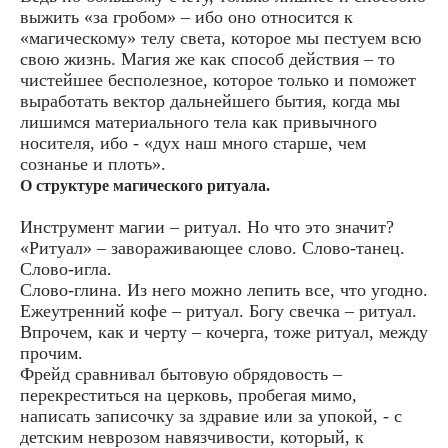
выжить «за гробом» – ибо оно относится к
«магическому» телу света, которое мы пестуем всю
свою жизнь. Магия же как способ действия – то
чистейшее бесполезное, которое только и поможет
выработать вектор дальнейшего бытия, когда мы
лишимся материального тела как привычного
носителя, ибо - «дух наш много старше, чем
сознанье и плоть».
О структуре магического ритуала.
Инструмент магии – ритуал. Но что это значит?
«Ритуал» – завораживающее слово. Слово-танец.
Слово-игла.
Слово-глина. Из него можно лепить все, что угодно.
Ежеутренний кофе – ритуал. Богу свечка – ритуал.
Впрочем, как и черту – кочерга, тоже ритуал, между
прочим.
Фрейд сравнивал бытовую обрядовость –
перекреститься на церковь, пробегая мимо,
написать записочку за здравие или за упокой, - с
детским неврозом навязчивости, который, к