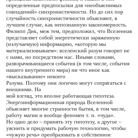
определенные предпосылки для «необъяснимых
совпадений» синхронистичности. Но до сих пор
случайность синхронистичности объясняют, в
лучшем случае, как непознанную закономерность.
Филипп Дик, меж тем, предположил, что Вселенная
представляет собой энергетически заряженную
(излучаемую) информацию, «которую мы
материализовываем»: вселенский разум говорит не
с нами, но посредством нас. Иными словами,
разворачивающиеся события (в том числе, события
нашего внутреннего мира) ни что иное как
«высказывание» некоего
Разума. Поэтому они логично могут сопрягаться с
внешними. На
мой взгляд, это вполне работающая гипотеза.
Энергоинформационная природа Вселенной
объясняет многие странности бытия, в том числе,
работу магии и вообще феномен т. н. «чуда».
Но одно дело – принять эту гипотезу, а другое –
уяснить и придумать рабочую технологию, чтобы
«чужую речь» преобразовать в собственное