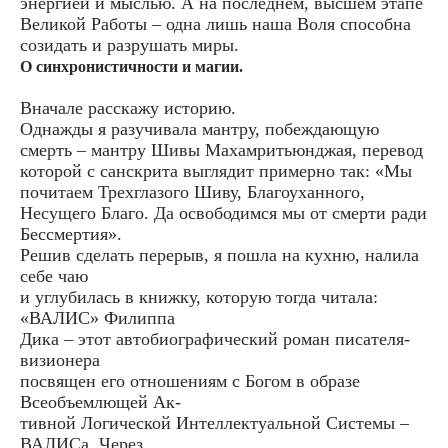
энергией и мыслью. А на последнем, высшем этапе
Великой Работы – одна лишь наша Воля способна
созидать и разрушать миры.
О синхронистичности и магии.
Вначале расскажу историю.
Однажды я разучивала мантру, побеждающую
смерть – мантру Шивы Махамритьюнджая, перевод
которой с санскрита выглядит примерно так: «Мы
почитаем Трехглазого Шиву, Благоуханного,
Несущего Благо. Да освободимся мы от смерти ради
Бессмертия».
Решив сделать перерыв, я пошла на кухню, налила
себе чаю
и углубилась в книжку, которую тогда читала:
«ВАЛИС» Филиппа
Дика – этот автобиографический роман писателя-
визионера
посвящен его отношениям с Богом в образе
Всеобъемлющей Ак-
тивной Логической Интеллектуальной Системы –
ВАЛИСа. Через