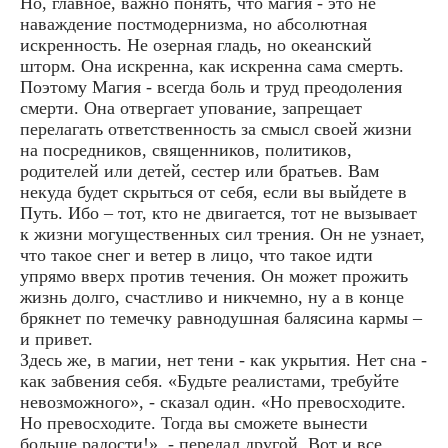
Но, главное, важно понять, что магия - это не
наваждение постмодернизма, но абсолютная
искренность. Не озерная гладь, но океанский
шторм. Она искренна, как искренна сама смерть.
Поэтому Магия - всегда боль и труд преодоления
смерти. Она отвергает упование, запрещает
перелагать ответственность за смысл своей жизни
на посредников, священников, политиков,
родителей или детей, сестер или братьев. Вам
некуда будет скрыться от себя, если вы выйдете в
Путь. Ибо – тот, кто не двигается, тот не вызывает
к жизни могущественных сил трения. Он не узнает,
что такое снег и ветер в лицо, что такое идти
упрямо вверх против течения. Он может прожить
жизнь долго, счастливо и никчемно, ну а в конце
брякнет по темечку равнодушная балясина кармы –
и привет.
Здесь же, в магии, нет тени - как укрытия. Нет сна -
как забвения себя. «Будьте реалистами, требуйте
невозможного», - сказал один. «Но превосходите.
Но превосходите. Тогда вы сможете вынести
больше радости!», - передал другой. Вот и все.