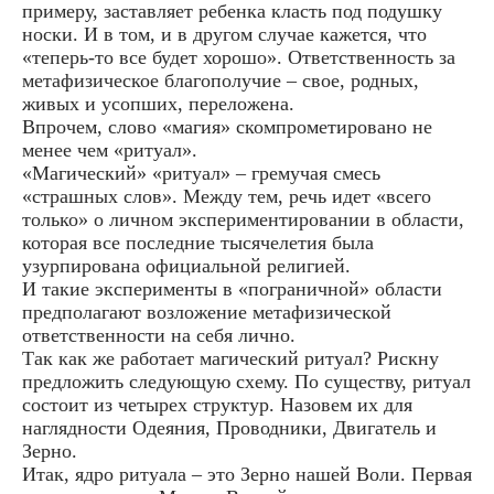
примеру, заставляет ребенка класть под подушку
носки. И в том, и в другом случае кажется, что
«теперь-то все будет хорошо». Ответственность за
метафизическое благополучие – свое, родных,
живых и усопших, переложена.
Впрочем, слово «магия» скомпрометировано не
менее чем «ритуал».
«Магический» «ритуал» – гремучая смесь
«страшных слов». Между тем, речь идет «всего
только» о личном экспериментировании в области,
которая все последние тысячелетия была
узурпирована официальной религией.
И такие эксперименты в «пограничной» области
предполагают возложение метафизической
ответственности на себя лично.
Так как же работает магический ритуал? Рискну
предложить следующую схему. По существу, ритуал
состоит из четырех структур. Назовем их для
наглядности Одеяния, Проводники, Двигатель и
Зерно.
Итак, ядро ритуала – это Зерно нашей Воли. Первая