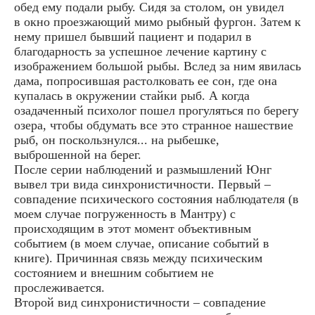
обед ему подали рыбу. Сидя за столом, он увидел
в окно проезжающий мимо рыбный фургон. Затем к
нему пришел бывший пациент и подарил в
благодарность за успешное лечение картину с
изображением большой рыбы. Вслед за ним явилась
дама, попросившая растолковать ее сон, где она
купалась в окружении стайки рыб. А когда
озадаченный психолог пошел прогуляться по берегу
озера, чтобы обдумать все это странное нашествие
рыб, он поскользнулся... на рыбешке,
выброшенной на берег.
После серии наблюдений и размышлений Юнг
вывел три вида синхронистичности. Первый –
совпадение психического состояния наблюдателя (в
моем случае погруженность в Мантру) с
происходящим в этот момент объективным
событием (в моем случае, описание событий в
книге). Причинная связь между психическим
состоянием и внешним событием не
прослеживается.
Второй вид синхронистичности – совпадение