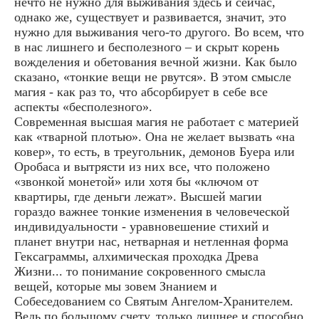
нечто не нужно для выживания здесь и сейчас,
однако же, существует и развивается, значит, это
нужно для выживания чего-то другого. Во всем, что
в нас лишнего и бесполезного – и скрыт корень
вожделения и обетования вечной жизни. Как было
сказано, «тонкие вещи не рвутся». В этом смысле
магия - как раз то, что абсорбирует в себе все
аспекты «бесполезного».
Современная высшая магия не работает с материей
как «тварной плотью». Она не желает вызвать «на
ковер», то есть, в треугольник, демонов Буера или
Оробаса и вытрясти из них все, что положено
«звонкой монетой» или хотя бы «ключом от
квартиры, где деньги лежат». Высшей магии
гораздо важнее тонкие изменения в человеческой
индивидуальности - уравновешение стихий и
планет внутри нас, нетварная и нетленная форма
Гексаграммы, алхимическая проходка Древа
Жизни... то понимание сокровенного смысла
вещей, которые мы зовем Знанием и
Собеседованием со Святым Ангелом-Хранителем.
Ведь по большому счету, только лишнее и способно