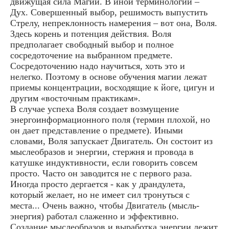
движущая сила Магии. В иной терминологии –
Дух. Совершенный выбор, решимость выпустить
Стрелу, непреклонность намерения – вот она, Воля.
Здесь корень и потенция действия. Воля
предполагает свободный выбор и полное
сосредоточение на выбранном предмете.
Сосредоточению надо научиться, хоть это и
нелегко. Поэтому в основе обучения магии лежат
приемы концентрации, восходящие к йоге, цигун и
другим «восточным практикам».
В случае успеха Воля создает возмущение
энергоинформационного поля (термин плохой, но
он дает представление о предмете). Иными
словами, Воля запускает Двигатель. Он состоит из
мыслеобразов и энергии, стержня и провода в
катушке индуктивности, если говорить совсем
просто. Часто он заводится не с первого раза.
Иногда просто дергается - как у драндулета,
который желает, но не имеет сил тронуться с
места... Очень важно, чтобы Двигатель (мысль-
энергия) работал слаженно и эффективно.
Создание мыслеобразов и выработка энергии лежит