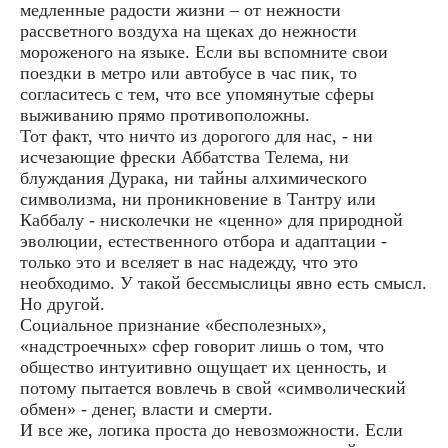
медленные радости жизни – от нежности
рассветного воздуха на щеках до нежности
мороженого на языке. Если вы вспомните свои
поездки в метро или автобусе в час пик, то
согласитесь с тем, что все упомянутые сферы
выживанию прямо противоположны.
Тот факт, что ничто из дорогого для нас, - ни
исчезающие фрески Аббатства Телема, ни
блуждания Дурака, ни тайны алхимического
символизма, ни проникновение в Тантру или
Каббалу - нисколечки не «ценно» для природной
эволюции, естественного отбора и адаптации -
только это и вселяет в нас надежду, что это
необходимо. У такой бессмыслицы явно есть смысл.
Но другой.
Социальное признание «бесполезных»,
«надстроечных» сфер говорит лишь о том, что
общество интуитивно ощущает их ценность, и
потому пытается вовлечь в свой «символический
обмен» - денег, власти и смерти.
И все же, логика проста до невозможности. Если