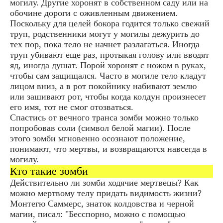
могилу. Другие хоронят в собственном саду или на
обочине дороги с оживленным движением.
Поскольку для целей бокора годится только свежий
труп, родственники могут у могилы дежурить до
тех пор, пока тело не начнет разлагаться. Иногда
труп убивают еще раз, протыкая голову или вводят
яд, иногда душат. Порой хоронят с ножом в руках,
чтобы сам защищался. Часто в могиле тело кладут
лицом вниз, а в рот покойнику набивают землю
или зашивают рот, чтобы когда колдун произнесет
его имя, тот не смог отозваться.
Спастись от вечного транса зомби можно только
попробовав соли (символ белой магии). После
этого зомби мгновенно осознают положение,
понимают, что мертвы, и возвращаются навсегда в
могилу.
Кто такие зомби
Действительно ли зомби ходячие мертвецы? Как
можно мертвому телу придать видимость жизни?
Монтегю Саммерс, знаток колдовства и черной
магии, писал: "Бесспорно, можно с помощью