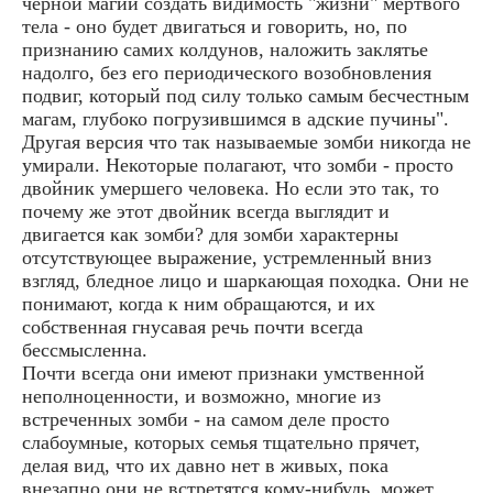
черной магии создать видимость "жизни" мертвого
тела - оно будет двигаться и говорить, но, по
признанию самих колдунов, наложить заклятье
надолго, без его периодического возобновления
подвиг, который под силу только самым бесчестным
магам, глубоко погрузившимся в адские пучины".
Другая версия что так называемые зомби никогда не
умирали. Некоторые полагают, что зомби - просто
двойник умершего человека. Но если это так, то
почему же этот двойник всегда выглядит и
двигается как зомби? для зомби характерны
отсутствующее выражение, устремленный вниз
взгляд, бледное лицо и шаркающая походка. Они не
понимают, когда к ним обращаются, и их
собственная гнусавая речь почти всегда
бессмысленна.
Почти всегда они имеют признаки умственной
неполноценности, и возможно, многие из
встреченных зомби - на самом деле просто
слабоумные, которых семья тщательно прячет,
делая вид, что их давно нет в живых, пока
внезапно они не встретятся кому-нибудь, может