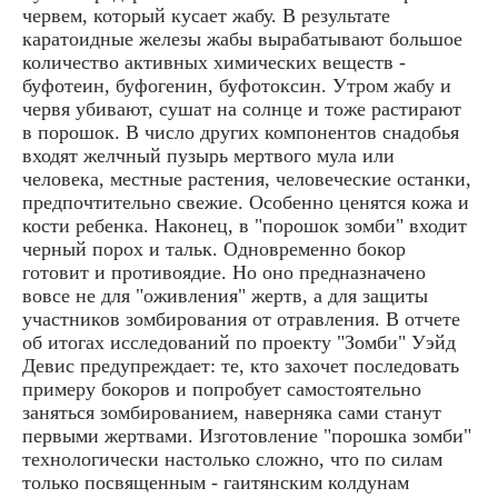
червем, который кусает жабу. В результате
каратоидные железы жабы вырабатывают большое
количество активных химических веществ -
буфотеин, буфогенин, буфотоксин. Утром жабу и
червя убивают, сушат на солнце и тоже растирают
в порошок. В число других компонентов снадобья
входят желчный пузырь мертвого мула или
человека, местные растения, человеческие останки,
предпочтительно свежие. Особенно ценятся кожа и
кости ребенка. Наконец, в "порошок зомби" входит
черный порох и тальк. Одновременно бокор
готовит и противоядие. Но оно предназначено
вовсе не для "оживления" жертв, а для защиты
участников зомбирования от отравления. В отчете
об итогах исследований по проекту "Зомби" Уэйд
Девис предупреждает: те, кто захочет последовать
примеру бокоров и попробует самостоятельно
заняться зомбированием, наверняка сами станут
первыми жертвами. Изготовление "порошка зомби"
технологически настолько сложно, что по силам
только посвященным - гаитянским колдунам