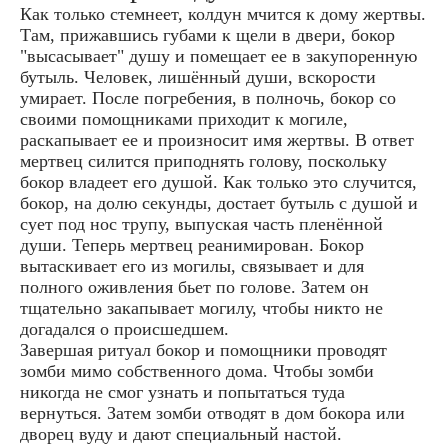
Как только стемнеет, колдун мчится к дому жертвы.
Там, прижавшись губами к щели в двери, бокор
"высасывает" душу и помещает ее в закупоренную
бутыль. Человек, лишённый души, вскорости
умирает. После погребения, в полночь, бокор со
своими помощниками приходит к могиле,
раскапывает ее и произносит имя жертвы. В ответ
мертвец силится приподнять голову, поскольку
бокор владеет его душой. Как только это случится,
бокор, на долю секунды, достает бутыль с душой и
сует под нос трупу, выпуская часть пленённой
души. Теперь мертвец реанимирован. Бокор
вытаскивает его из могилы, связывает и для
полного оживления бьет по голове. Затем он
тщательно закапывает могилу, чтобы никто не
догадался о происшедшем.
Завершая ритуал бокор и помощники проводят
зомби мимо собственного дома. Чтобы зомби
никогда не смог узнать и попытаться туда
вернуться. Затем зомби отводят в дом бокора или
дворец вуду и дают специальный настой.