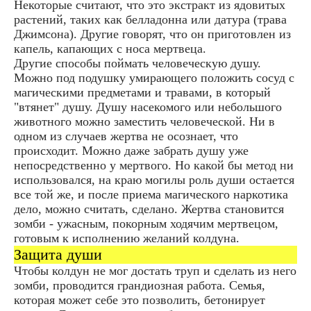
Heкоторые считают, что это экстракт из ядовитых
растений, таких как белладонна или датура (трава
Джимсона). Другие говорят, что он пригoтoвлен из
капель, капающих с носа мертвеца.
Другие способы поймать человеческую душу.
Можно под подушку умирающего положить сосуд с
магическими предметами и травами, в который
"втянет" душу. Душу насекомого или небольшого
животного можно заместить человеческой. Ни в
одном из случаев жертва не осознает, что
происходит. Можно даже забрать душу уже
непосредственно у мертвого. Но какой бы метод ни
использовался, на краю могилы роль души остается
все той же, и после приема магического наркотика
дело, можно считать, сделано. Жертва становится
зомби - ужасным, покорным ходячим мертвецом,
готовым к исполнению желаний колдуна.
Защита души
Чтобы колдун не мог достать труп и сделать из него
зомби, проводится грандиозная работа. Семья,
которая может себе это позволить, бетонирует