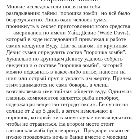
Многие исследователи посвятили себя
разгадыванию тайны "порошка зомби" но всё было
безрезультатно. Лишь один человек сумел
проникнуть в секрет приготовления этого средства
— американец по имени Уайд Девис (Wade Davis),
который в ходе исследований привлекал к работе
самих колдунов Вуду. Шаг за шагом, по крупицам
Девис сумел определить состав "порошка зомби".
Буквально по крупицам Девису удалось собрать
сведения и о составе "порошка зомби", который
можно подсыпать в какое-либо питье, нанести на
шип или острый прут и уколоть им жертву. Причем
этим занимаются не сами бокоры, а члены
возглавляемых ими тайных обществ вуду. Одним из
главных компонентов является рыба иглобрюх,
содержащая вещество тетродотоксин. Ее сушат на
солнце от 2 до 5 дней, а затем измельчают в
порошок, который ни в коем случае нельзя вдыхать,
чтобы не отравиться. На втором месте стоит
гаитянская жаба буфо маринус. Предварительно ее
нужно продержать ночь в банке вместе с морским