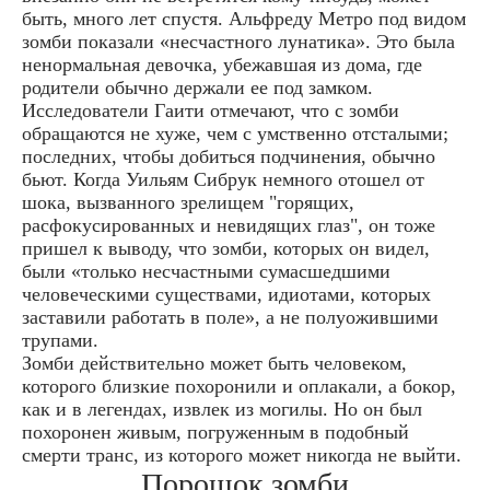
быть, много лет спустя. Альфреду Метро под видом
зомби показали «несчастного лунатика». Это была
ненормальная девочка, убежавшая из дома, где
родители обычно держали ее под замком.
Исследователи Гаити отмечают, что с зомби
обращаются не хуже, чем с умственно отсталыми;
последних, чтобы добиться подчинения, обычно
бьют. Когда Уильям Сибрук немного отошел от
шока, вызванного зрелищем "горящих,
расфокусированных и невидящих глаз", он тоже
пришел к выводу, что зомби, которых он видел,
были «только несчастными сумасшедшими
человеческими существами, идиотами, которых
заставили работать в поле», а не полуожившими
трупами.
Зомби действительно может быть человеком,
которого близкие похоронили и оплакали, а бокор,
как и в легендах, извлек из могилы. Но он был
похоронен живым, погруженным в подобный
смерти транс, из которого может никогда не выйти.
Порошок зомби