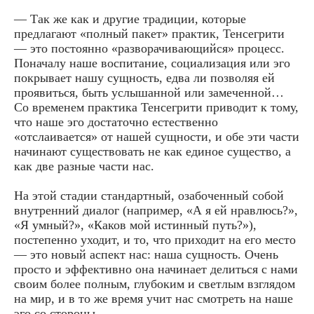
— Так же как и другие традиции, которые
предлагают «полный пакет» практик, Тенсегрити
— это постоянно «разворачивающийся» процесс.
Поначалу наше воспитание, социализация или эго
покрывает нашу сущность, едва ли позволяя ей
проявиться, быть услышанной или замеченной…
Со временем практика Тенсегрити приводит к тому,
что наше эго достаточно естественно
«отслаивается» от нашей сущности, и обе эти части
начинают существовать не как единое существо, а
как две разные части нас.
На этой стадии стандартный, озабоченный собой
внутренний диалог (например, «А я ей нравлюсь?»,
«Я умный?», «Каков мой истинный путь?»),
постепенно уходит, и то, что приходит на его место
— это новый аспект нас: наша сущность. Очень
просто и эффективно она начинает делиться с нами
своим более полным, глубоким и светлым взглядом
на мир, и в то же время учит нас смотреть на наше
эго со стороны.