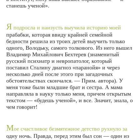
станешь ученой».
Я
подросла и наизусть выучила историю моей
прабабки, которая ввиду крайней семейной
бедности решила из троих детей выучить только
одного, Володьку, самого толкового. Из него вышел
Владимир Михайлович Бехтерев (знаменитый
русский психиатр и невропатолог, который
поставил Сталину диагноз «паранойя» и через
несколько дней после этого при загадочных
обстоятельствах скончался. — Прим. автора). У
меня тоже были младшие брат и сестра. А мама
направляла в науку только меня, причем открытым
текстом — «будешь ученой», и все. Значит, знала, о
чем говорит!
М
ое счастливое безмятежное детство рухнуло за
одну ночь. Правда, перед этим был сон — один из