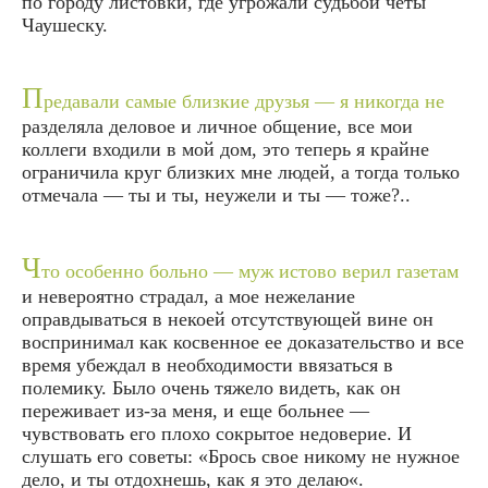
по городу листовки, где угрожали судьбой четы
Чаушеску.
П
редавали самые близкие друзья — я никогда не
разделяла деловое и личное общение, все мои
коллеги входили в мой дом, это теперь я крайне
ограничила круг близких мне людей, а тогда только
отмечала — ты и ты, неужели и ты — тоже?..
Ч
то особенно больно — муж истово верил газетам
и невероятно страдал, а мое нежелание
оправдываться в некоей отсутствующей вине он
воспринимал как косвенное ее доказательство и все
время убеждал в необходимости ввязаться в
полемику. Было очень тяжело видеть, как он
переживает из-за меня, и еще больнее —
чувствовать его плохо сокрытое недоверие. И
слушать его советы: «Брось свое никому не нужное
дело, и ты отдохнешь, как я это делаю«.