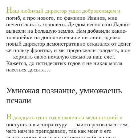
Н
аш любимый директор ушел добровольцем и
погиб, а про нового, по фамилии Иванов, мне
нечего сказать хорошего. Детдом весною по Ладоге
вывезли на Большую землю. Нам добавили какие-
то копейки на дополнительное питание, однако
новый директор демонстративно отказался от денег
«в пользу фронта», и мы продолжали голодать, а он
— кормить свою немалую семью за наш счет.
Кажется, до пятидесятых годов я не никак могла
наесться досыта…
Умножая познание, умножаешь
печали
В
двадцать один год я окончила медицинский и
поступила в аспирантуру — заинтересовалась тем,
чего нам не преподавали, так как мозг и его
деятельность в начале пятидесятых были не в