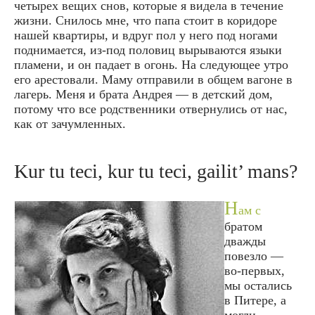
четырех вещих снов, которые я видела в течение
жизни. Снилось мне, что папа стоит в коридоре
нашей квартиры, и вдруг пол у него под ногами
поднимается, из-под половиц вырываются языки
пламени, и он падает в огонь. На следующее утро
его арестовали. Маму отправили в общем вагоне в
лагерь. Меня и брата Андрея — в детский дом,
потому что все родственники отвернулись от нас,
как от зачумленных.
Kur tu teci, kur tu teci, gailit’ mans?
Н
ам с
братом
дважды
повезло —
во-первых,
мы остались
в Питере, а
могли