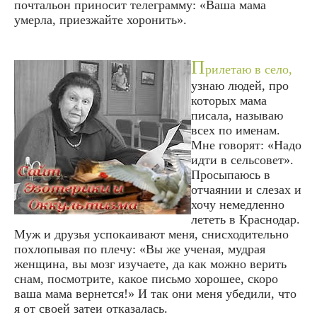
почтальон приносит телеграмму: «Ваша мама
умерла, приезжайте хоронить».
П
рилетаю в село,
узнаю людей, про
которых мама
писала, называю
всех по именам.
Мне говорят: «Надо
идти в сельсовет».
Просыпаюсь в
отчаянии и слезах и
хочу немедленно
лететь в Краснодар.
Муж и друзья успокаивают меня, снисходительно
похлопывая по плечу: «Вы же ученая, мудрая
женщина, вы мозг изучаете, да как можно верить
снам, посмотрите, какое письмо хорошее, скоро
ваша мама вернется!» И так они меня убедили, что
я от своей затеи отказалась.