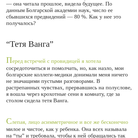
— она читала прошлое, видела будущее. По
данным Болгарской академии наук, число ее
сбывшихся предвидений — 80 %. Как у нее это
получалось?
“Тетя Ванга”
П
еред встречей с провидицей я хотела
сосредоточиться и помолчать, но, как назло, мои
болгарские коллеги-медики донимали меня ничего
не значащими пустыми разговорами. В
растрепанных чувствах, прервавшись на полуслове,
я вошла через крохотные сени в комнату, где за
столом сидела тетя Ванга.
С
лепая, лицо асимметричное и все же бесконечно
милое и чистое, как у ребенка. Она всех называла
на “ты” и требовала, чтобы к ней обращались так