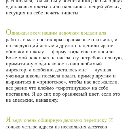
расшибался, только бы у воспитанниц не было двух
одинаковых платьев или пальтишек, вещей убогих,
несущих на себе печать нищеты.
О
днажды всем нашим девочкам выдали для
работы в мастерских ярко-оранжевые платьица, и
на следующий день мы дружно нацепили яркие
обновки в школу — форму тогда еще не носили.
Боже мой, как орал на нас за эту нетребовательную,
примитивную одинаковость наш любимый
директор, а особенно досталось мне — лучшая
ученица школы посмела подать пример другим и
вырядиться в «приютское», чтобы нас все жалели,
все равно что клеймо «сиротинушек» на себе
поставили. Я до сих пор оранжевый цвет, если это
не апельсин, ненавижу.
Я
веду очень обширную деловую переписку. И
только четыре адреса из нескольких десятков