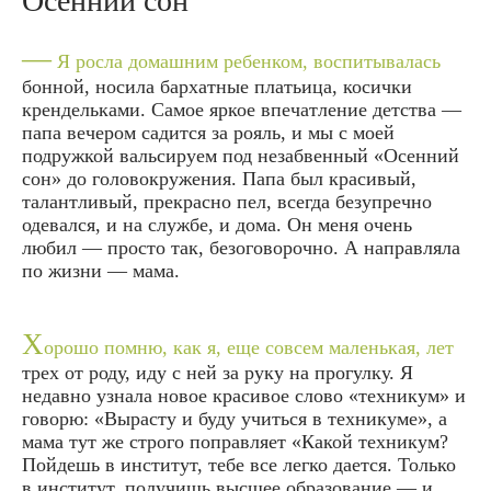
Осенний сон
—
Я росла домашним ребенком, воспитывалась
бонной, носила бархатные платьица, косички
крендельками. Самое яркое впечатление детства —
папа вечером садится за рояль, и мы с моей
подружкой вальсируем под незабвенный «Осенний
сон» до головокружения. Папа был красивый,
талантливый, прекрасно пел, всегда безупречно
одевался, и на службе, и дома. Он меня очень
любил — просто так, безоговорочно. А направляла
по жизни — мама.
Х
орошо помню, как я, еще совсем маленькая, лет
трех от роду, иду с ней за руку на прогулку. Я
недавно узнала новое красивое слово «техникум» и
говорю: «Вырасту и буду учиться в техникуме», а
мама тут же строго поправляет «Какой техникум?
Пойдешь в институт, тебе все легко дается. Только
в институт, получишь высшее образование — и