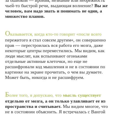
за ошибкой — ирония, незнание или небрежность
чьей-то быстрой речи, выдающая волнение?
Вы же
человек, вам надо знать и понимать не один, а
множество планов.
О
казывается, когда кто-то говорит «после всего
пережитого я стал совсем другим«, он совершенно
прав — перестроилась вся работа его мозга, даже
некоторые центры переместились. Мы видим, как
люди мыслят, как вспыхивают огоньками
отдельные активные клеточки, но еще не
расшифровали код мышления и не в состоянии по
картинке на экране прочитать, о чем вы думаете.
Может быть, никогда и не расшифруем.
Б
олее того, я допускаю, что
мысль существует
отдельно от мозга, а он только улавливает ее из
пространства и считывает.
Мы видим многое, что
не в состоянии объяснить. Я встречалась с Вангой