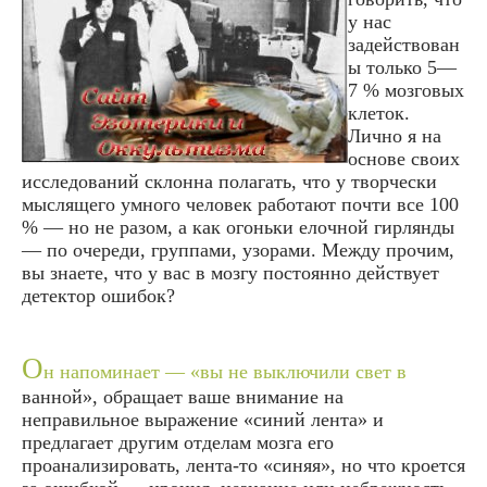
у нас
задействован
ы только 5—
7 % мозговых
клеток.
Лично я на
основе своих
исследований склонна полагать, что у творчески
мыслящего умного человек работают почти все 100
% — но не разом, а как огоньки елочной гирлянды
— по очереди, группами, узорами. Между прочим,
вы знаете, что у вас в мозгу постоянно действует
детектор ошибок?
О
н напоминает — «вы не выключили свет в
ванной», обращает ваше внимание на
неправильное выражение «синий лента» и
предлагает другим отделам мозга его
проанализировать, лента-то «синяя», но что кроется