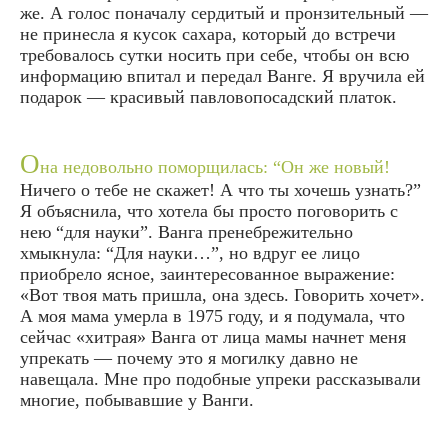
же. А голос поначалу сердитый и пронзительный —
не принесла я кусок сахара, который до встречи
требовалось сутки носить при себе, чтобы он всю
информацию впитал и передал Ванге. Я вручила ей
подарок — красивый павловопосадский платок.
О
на недовольно поморщилась: “Он же новый!
Ничего о тебе не скажет! А что ты хочешь узнать?”
Я объяснила, что хотела бы просто поговорить с
нею “для науки”. Ванга пренебрежительно
хмыкнула: “Для науки…”, но вдруг ее лицо
приобрело ясное, заинтересованное выражение:
«Вот твоя мать пришла, она здесь. Говорить хочет».
А моя мама умерла в 1975 году, и я подумала, что
сейчас «хитрая» Ванга от лица мамы начнет меня
упрекать — почему это я могилку давно не
навещала. Мне про подобные упреки рассказывали
многие, побывавшие у Ванги.