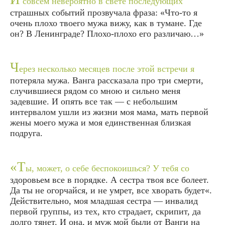
совсем невероятно в свете последующих
страшных событий прозвучала фраза: «Что-то я
очень плохо твоего мужа вижу, как в тумане. Где
он? В Ленинграде? Плохо-плохо его различаю…»
Ч
ерез несколько месяцев после этой встречи я
потеряла мужа. Ванга рассказала про три смерти,
случившиеся рядом со мною и сильно меня
задевшие. И опять все так — с небольшим
интервалом ушли из жизни моя мама, мать первой
жены моего мужа и моя единственная близкая
подруга.
«Т
ы, может, о себе беспокоишься? У тебя со
здоровьем все в порядке. А сестра твоя все болеет.
Да ты не огорчайся, и не умрет, все хворать будет«.
Действительно, моя младшая сестра — инвалид
первой группы, из тех, кто страдает, скрипит, да
долго тянет. И она, и муж мой были от Ванги на