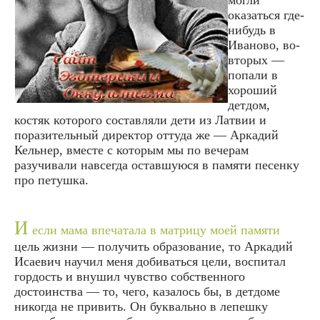
оказаться где-
нибудь в
Иваново, во-
вторых —
попали в
хороший
детдом,
костяк которого составляли дети из Латвии и
поразительный директор оттуда же — Аркадий
Кельнер, вместе с которым мы по вечерам
разучивали навсегда оставшуюся в памяти песенку
про петушка.
И
если мама впечатала в матрицу моей памяти
цель жизни — получить образование, то Аркадий
Исаевич научил меня добиваться цели, воспитал
гордость и внушил чувство собственного
достоинства — то, чего, казалось бы, в детдоме
никогда не привить. Он буквально в лепешку