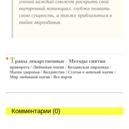
учений каждый сможет раскрыть свой
внутренний потенциал, глубже познать
свою сущность, а также приблизиться к
тайне мироздания.
Т
равы лекарственные
/
Методы снятия
приворота
/
Любовная магия
/
Колдовская пирамида
/
Магия здоровья
/
Колдовство
/
Статьи о женской магии
/
Мир любовной магии
/
Все порчи
Комментарии (0)