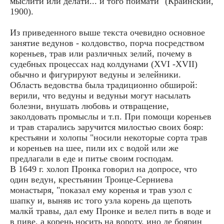
мыслити или делати... и того поймати" (Краинский,
1900).
Из приведенного выше текста очевидно основное
занятие ведунов - колдовство, порча посредством
кореньев, трав или различных зелий, почему в
судебных процессах над колдунами (XVI -XVII)
обычно и фигурируют ведуны и зелейники.
Область ведовства была традиционно обширой:
верили, что ведуны и ведуньи могут насылать
болезни, внушать любовь и отвращение,
заколдовать промыслы и т.п. При помощи кореньев
и трав старались заручится милостью своих бояр:
крестьяни и холопы "носили некоторые сорта трав
и кореньев на шее, пили их с водой или же
предлагали в еде и питье своим господам.
В 1649 г. холоп Пронка говорил на допросе, что
один ведун, крестьянин Троице-Серниева
монастыря, "показал ему коренья и трав узол с
шапку и, выняв ис того узла корень да щепоть
малкй травы, дал ему Пронке и велел пить в воде и
в пиве, а корень носить на вороту, ино де боярин