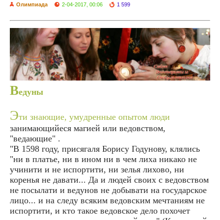
Олимпиада
2-04-2017, 00:06
1 599
В
едуны
Э
ти знающие, умудренные опытом люди
занимающийеся магией или ведовством,
"ведающие" .
"В 1598 году, присягаля Борису Годунову, клялись
"ни в платье, ни в ином ни в чем лиха никако не
учинити и не испортити, ни зелья лихово, ни
коренья не давати... Да и людей своих с ведовством
не посылати и ведунов не добывати на государское
лицо... и на следу всяким ведовским мечтаниям не
испортити, и кто такое ведовское дело похочет