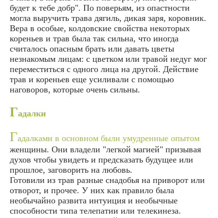
будет к тебе добр". По поверьям, из опастности
могла выручить трава дягиль, дикая заря, коровник.
Вера в особые, колдовские свойства некоторых
кореньев и трав была так сильна, что иногда
считалось опасным брать или давать цветы
незнакомым лицам: с цветком или травой недуг мог
переместиться с одного лица на другой. Действие
трав и кореньев еще усиливали с помощью
наговоров, которые очень сильны.
Г
адалки
Г
адалками в основном были умудренные опытом
женщины. Они владели "легкой магией" призывая
духов чтобы увидеть и предсказать будущее или
прошлое, заговорить на любовь.
Готовили из трав разные снадобья на приворот или
отворот, и прочее. У них как правило была
необычайно развита интуиция и необычные
способности типа телепатии или телекинеза.