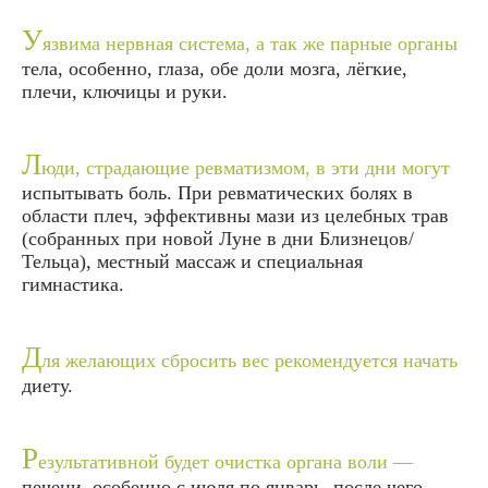
У
язвима нервная система, а так же парные органы
тела, особенно, глаза, обе доли мозга, лёгкие,
плечи, ключицы и руки.
Л
юди, страдающие ревматизмом, в эти дни могут
испытывать боль. При ревматических болях в
области плеч, эффективны мази из целебных трав
(собранных при новой Луне в дни Близнецов/
Тельца), местный массаж и специальная
гимнастика.
Д
ля желающих сбросить вес рекомендуется начать
диету.
Р
езультативной будет очистка органа воли —
печени, особенно с июля по январь, после чего