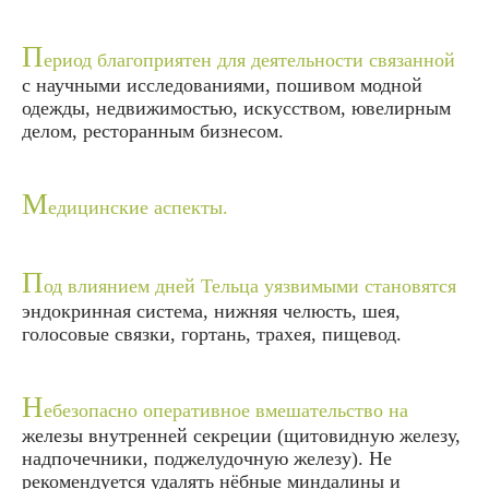
П
ериод благоприятен для деятельности связанной
с научными исследованиями, пошивом модной
одежды, недвижимостью, искусством, ювелирным
делом, ресторанным бизнесом.
М
едицинские аспекты.
П
од влиянием дней Тельца уязвимыми становятся
эндокринная система, нижняя челюсть, шея,
голосовые связки, гортань, трахея, пищевод.
Н
ебезопасно оперативное вмешательство на
железы внутренней секреции (щитовидную железу,
надпочечники, поджелудочную железу). Не
рекомендуется удалять нёбные миндалины и