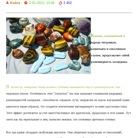
Kobra
2-01-2012, 14:46
2 452
К
амень, называемый в
народе тигровым,
кошачьим и соколиным
глазом, представляет собой
разновидность халцедона.
В
частности, минералы темно-зеленых оттенков называются еще и хризобериллом, или
тигровым глазом. Особенность этих "глазастых" (их еще называют глазковыми кварцами)
разновидностей халцедона - способность отражать лучи, направляя их вдоль внутренней грани
кристалла таким образом, что создается впечатление наблюдающего за вами хрусталика глаза.
Этот эффект достигается за счет многочисленных игл кристаллов, проросших в теле камня. Луч
света как бы переплывает в нем, выявляя нежные, еле уловимые цветовые оттенки.
Все три камня обладают свойствами амулетов. Они оберегают владельцев от покушений,