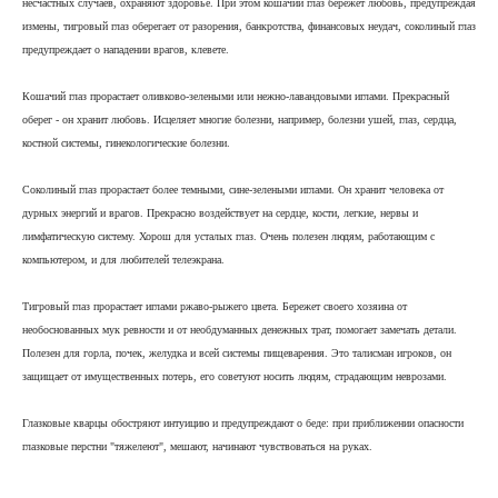
несчастных случаев, охраняют здоровье. При этом кошачий глаз бережет любовь, предупреждая
измены, тигровый глаз оберегает от разорения, банкротства, финансовых неудач, соколиный глаз
предупреждает о нападении врагов, клевете.
Кошачий глаз прорастает оливково-зелеными или нежно-лавандовыми иглами. Прекрасный
оберег - он хранит любовь. Исцеляет многие болезни, например, болезни ушей, глаз, сердца,
костной системы, гинекологические болезни.
Соколиный глаз прорастает более темными, сине-зелеными иглами. Он хранит человека от
дурных энергий и врагов. Прекрасно воздействует на сердце, кости, легкие, нервы и
лимфатическую систему. Хорош для усталых глаз. Очень полезен людям, работающим с
компьютером, и для любителей телеэкрана.
Тигровый глаз прорастает иглами ржаво-рыжего цвета. Бережет своего хозяина от
необоснованных мук ревности и от необдуманных денежных трат, помогает замечать детали.
Полезен для горла, почек, желудка и всей системы пищеварения. Это талисман игроков, он
защищает от имущественных потерь, его советуют носить людям, страдающим неврозами.
Глазковые кварцы обостряют интуицию и предупреждают о беде: при приближении опасности
глазковые перстни "тяжелеют", мешают, начинают чувствоваться на руках.