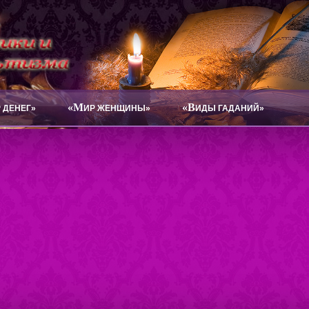
«М
«В
 ДЕНЕГ»
ИР ЖЕНЩИНЫ»
ИДЫ ГАДАНИЙ»