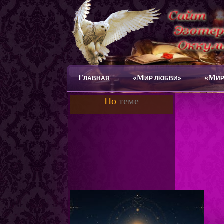
Г
«М
«М
ЛАВНАЯ
ИР ЛЮБВИ»
ИР
По
теме