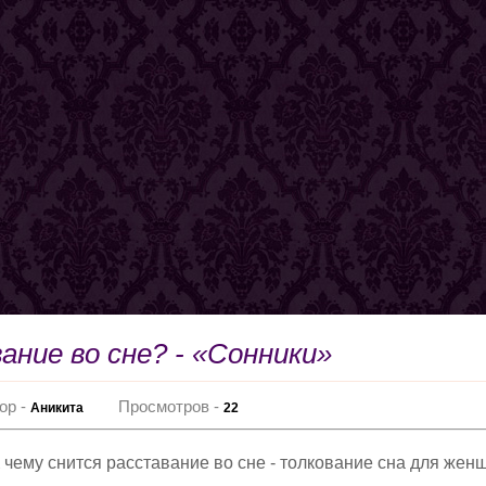
ние во сне? - «Сонники»
ор -
Просмотров -
Аникита
22
 чему снится расставание во сне - толкование сна для жен