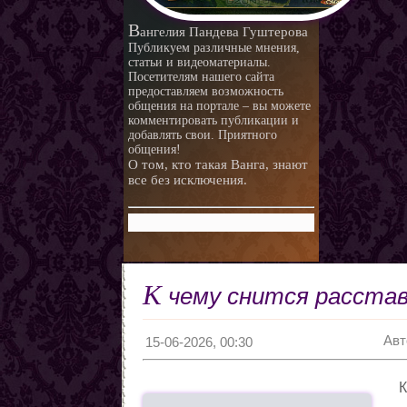
любви.
Любовная ворожба народов
В
ангелия Пандева Гуштерова
мира
Магия и красота
Публикуем различные мнения,
статьи и видеоматериалы.
Приворотные зелья
Посетителям нашего сайта
предоставляем возможность
Как приготовить
общения на портале – вы можете
Сексуальные напитки
Законы кармы
комментировать публикации и
добавлять свои. Приятного
Знаки кармы
общения!
О том, кто такая Ванга, знают
Молитвы
все без исключения.
Молитвы к ангелам дней
недели
Любовь и нумерология. Как
правильно выбрать
Как разоблачить мерзавца
партнера
по знаку Зодиака.
Романтические приметы
К
чему снится расстава
Виды Гадания и правила
Хиромантия
Авт
О действии приворота
15-06-2026, 00:30
Проведение ритуалов
К
Любовные привороты