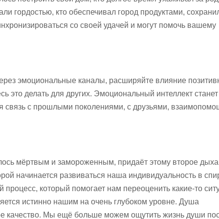
тали гордостью, кто обеспечивал город продуктами, сохрани
синхронизироваться со своей удачей и могут помочь вашему
 через эмоциональные каналы, расширяйте влияние позити
тесь это делать для других. Эмоциональный интеллект стане
я связь с прошлыми поколениями, с друзьями, взаимопомо
залось мёртвым и замороженным, придаёт этому второе дых
торой начинается развиваться наша индивидуальность в сп
 процесс, который помогает нам переоценить какие-то сит
ляется истинно нашим на очень глубоком уровне. Душа
ое качество. Мы ещё больше можем ощутить жизнь души по