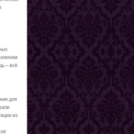
л
вных
т ключом
щь – всё
ание для
ирали
уации из
сле