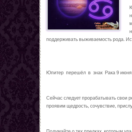
Ю
н
м
н
поддерживать выживаемость рода. Ис
Юпитер перешёл в знак Рака 9 июня т
Сейчас следует прорабатывать свои р
проявим щедрость, сочувствие, прислу
Подумайте о тех предках, которым уда