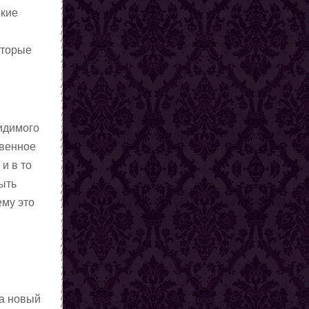
окие
оторые
видимого
твенное
и в то
быть
ему это
на новый