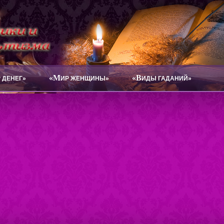
«М
«В
 ДЕНЕГ»
ИР ЖЕНЩИНЫ»
ИДЫ ГАДАНИЙ»