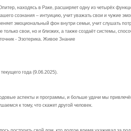
питер, находясь в Раке, расширяет одну из четырёх функц
ашего сознания – интуицию, учит уважать свои и чужие эмо
еняет эмоциональный фон внутри семьи, учит слушать пот
е только свои, но и близких, а также создаёт системы, спос
точник - Эзотерика. Живое Знание
екущего года (9.06.2025).
одовые аспекты и программы, и больше удачи мы привлечё
шаемся к тому, что скажет другой человек.
лось построить свой дом, кто долгое время ухаживал за ро