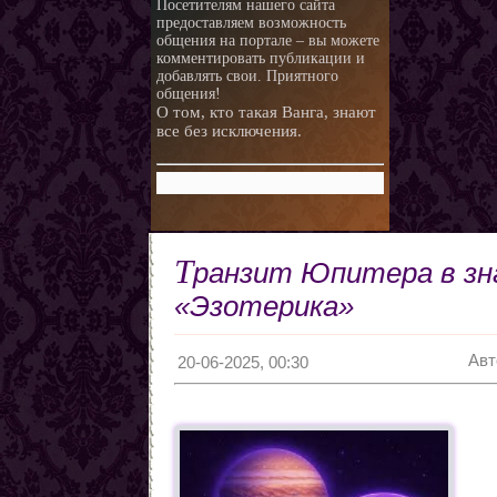
Посетителям нашего сайта
предоставляем возможность
общения на портале – вы можете
комментировать публикации и
добавлять свои. Приятного
общения!
О том, кто такая Ванга, знают
все без исключения.
Т
ранзит Юпитера в зна
«Эзотерика»
Авт
20-06-2025, 00:30