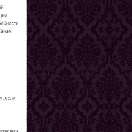
ий
ции,
ребности
обные
м, если
дителями