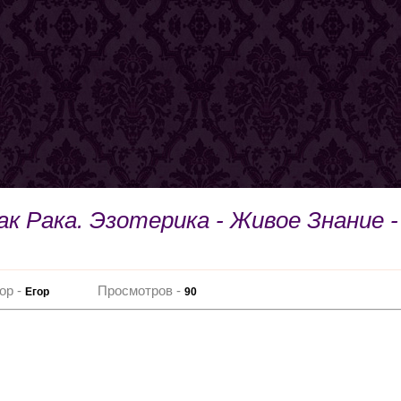
к Рака. Эзотерика - Живое Знание -
ор -
Просмотров -
Егор
90