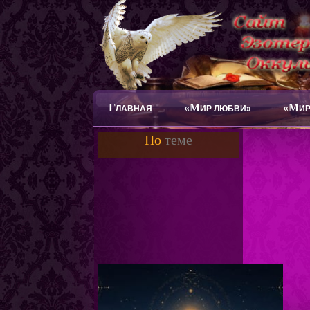
Г
«М
«М
ЛАВНАЯ
ИР ЛЮБВИ»
ИР
По
теме