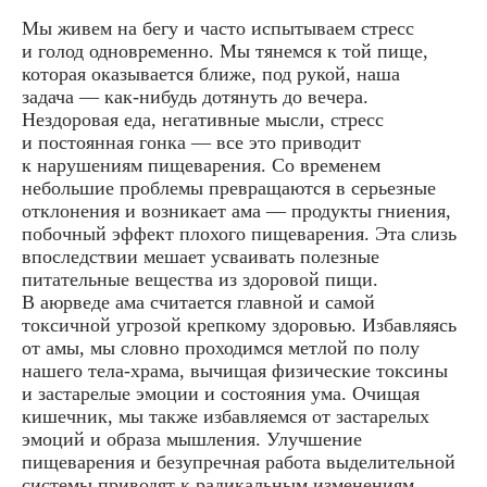
Мы живем на бегу и часто испытываем стресс
и голод одновременно. Мы тянемся к той пище,
которая оказывается ближе, под рукой, наша
задача — как-нибудь дотянуть до вечера.
Нездоровая еда, негативные мысли, стресс
и постоянная гонка — все это приводит
к нарушениям пищеварения. Со временем
небольшие проблемы превращаются в серьезные
отклонения и возникает ама — продукты гниения,
побочный эффект плохого пищеварения. Эта слизь
впоследствии мешает усваивать полезные
питательные вещества из здоровой пищи.
В аюрведе ама считается главной и самой
токсичной угрозой крепкому здоровью. Избавляясь
от амы, мы словно проходимся метлой по полу
нашего тела-храма, вычищая физические токсины
и застарелые эмоции и состояния ума. Очищая
кишечник, мы также избавляемся от застарелых
эмоций и образа мышления. Улучшение
пищеварения и безупречная работа выделительной
системы приводят к радикальным изменениям