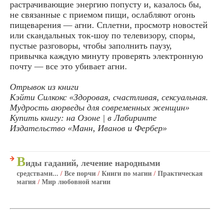
растрачивающие энергию попусту и, казалось бы,
не связанные с приемом пищи, ослабляют огонь
пищеварения — агни. Сплетни, просмотр новостей
или скандальных ток-шоу по телевизору, споры,
пустые разговоры, чтобы заполнить паузу,
привычка каждую минуту проверять электронную
почту — все это убивает агни.
Отрывок из книги
Кэйти Силкокс «Здоровая, счастливая, сексуальная.
Мудрость аюрведы для современных женщин»
Купить книгу: на Озоне | в Лабиринте
Издательство «Манн, Иванов и Фербер»
В
иды гаданий, лечение народными
средствами...
/
Все порчи
/
Книги по магии
/
Практическая
магия
/
Мир любовной магии