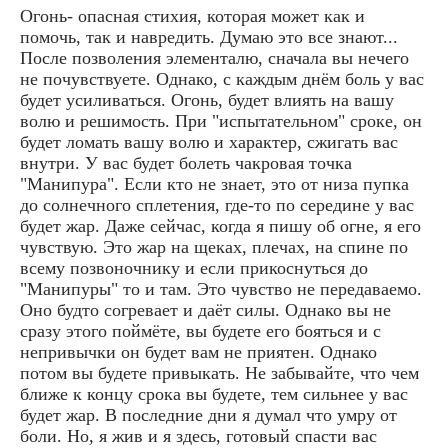
Огонь- опасная стихия, которая может как и
помочь, так и навредить. Думаю это все знают...
После позволения элементалю, сначала вы нечего
не почувствуете. Однако, с каждым днём боль у вас
будет усиливаться. Огонь, будет влиять на вашу
волю и решимость. При "испытательном" сроке, он
будет ломать вашу волю и характер, сжигать вас
внутри. У вас будет болеть чакровая точка
"Манипура". Если кто не знает, это от низа пупка
до солнечного сплетения, где-то по середине у вас
будет жар. Даже сейчас, когда я пишу об огне, я его
чувствую. Это жар на щеках, плечах, на спине по
всему позвоночнику и если прикоснуться до
"Манипуры" то и там. Это чувство не передаваемо.
Оно будто согревает и даёт силы. Однако вы не
сразу этого поймёте, вы будете его бояться и с
непривычки он будет вам не приятен. Однако
потом вы будете привыкать. Не забывайте, что чем
ближе к концу срока вы будете, тем сильнее у вас
будет жар. В последние дни я думал что умру от
боли. Но, я жив и я здесь, готовый спасти вас