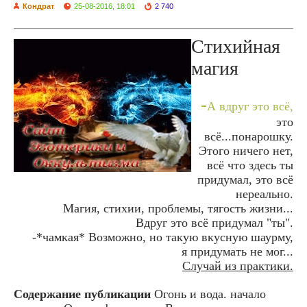
Кондрат
25-08-2016, 18:01
2 740
Стихийная
магия
-
А вдруг это всё,
это
всё...понарошку.
Этого ничего нет,
всё что здесь ты
придумал, это всё
нереально.
Магия, стихии, проблемы, тягость жизни...
Вдруг это всё придумал "ты".
-*чамкая* Возможно, но такую вкусную шаурму,
я придумать не мог...
Случай из практики.
Содержание публикации
Огонь и вода. начало