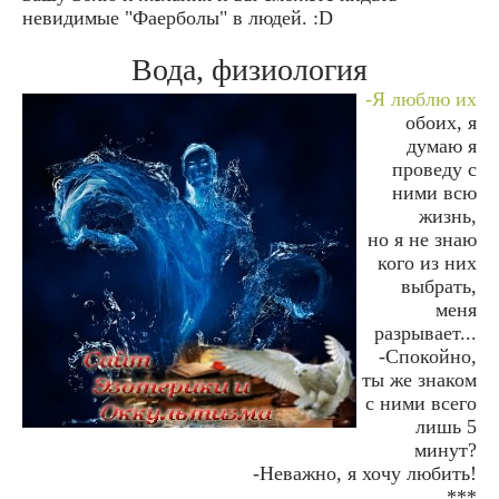
невидимые "Фаерболы" в людей. :D
Вода, физиология
-Я люблю их
обоих, я
думаю я
проведу с
ними всю
жизнь,
но я не знаю
кого из них
выбрать,
меня
разрывает...
-Спокойно,
ты же знаком
с ними всего
лишь 5
минут?
-Неважно, я хочу любить!
***