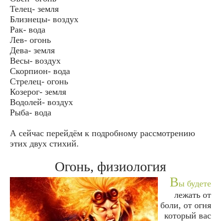
Телец- земля
Близнецы- воздух
Рак- вода
Лев- огонь
Дева- земля
Весы- воздух
Скорпион- вода
Стрелец- огонь
Козерог- земля
Водолей- воздух
Рыба- вода
А сейчас перейдём к подробному рассмотрению
этих двух стихий.
Огонь, физиология
В
ы будете
лежать от
боли, от огня
который вас