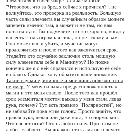
элементаля в своей чакре. Сейчас многие
"Чтоооооо, что за бред я сейчас я прочитал?", не
волнуйтесь, это проверка на реальность. Большую
часть силы элемента вы случайным образом можете
запереть именно там, а может и не там, но вам
понятна суть. Вы подумаете что это хорошо, когда у
вас есть столь огромная сила, но нет скажу я вам.
Она может вас и убить, а мучение могут
продолжиться и после того как закончиться срок.
Угадайте кто случайно заключил столь мощную
силу элементаля себе в Манипуру? Но позже
конечно же я с ней справился и использую её себе
во благо. Однако, хочу обратить ваше внимание.
Такие случаи единичные и мне лишь повезло что я
не умер.
У меня сильная предрасположенность к
магии и это меня спасло. После того как прошёл
срок элементаля местом выхода у меня стала левая
рука, почему? Тут есть правило "Полярностей", но
не забивайте пока этим голову. Просто знайте, что
правая рука, левая или даже нога, это нормально.
Что насчёт огня? Огонь любит силу. При этом не
любит слабость. Вы должны стать для него чем-то