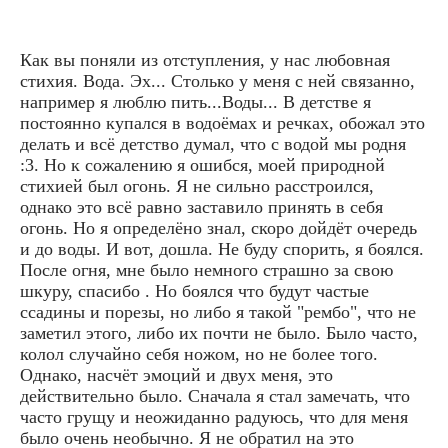
Как вы поняли из отступления, у нас любовная
стихия. Вода. Эх... Столько у меня с ней связанно,
например я люблю пить...Воды... В детстве я
постоянно купался в водоёмах и речках, обожал это
делать и всё детство думал, что с водой мы родня
:3. Но к сожалению я ошибся, моей природной
стихией был огонь. Я не сильно расстроился,
однако это всё равно заставило принять в себя
огонь. Но я определёно знал, скоро дойдёт очередь
и до воды. И вот, дошла. Не буду спорить, я боялся.
После огня, мне было немного страшно за свою
шкуру, спасибо . Но боялся что будут частые
ссадины и порезы, но либо я такой "рембо", что не
заметил этого, либо их почти не было. Было часто,
колол случайно себя ножом, но не более того.
Однако, насчёт эмоций и двух меня, это
действительно было. Сначала я стал замечать, что
часто грущу и неожиданно радуюсь, что для меня
было очень необычно. Я не обратил на это