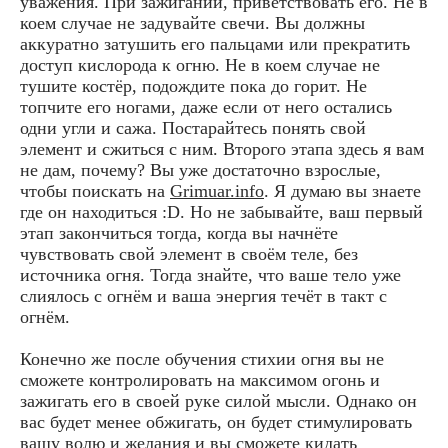
уважения. При зажигании, приветствовать его. Не в
коем случае не задувайте свечи. Вы должны
аккуратно затушить его пальцами или прекратить
доступ кислорода к огню. Не в коем случае не
тушите костёр, подождите пока до горит. Не
топчите его ногами, даже если от него остались
одни угли и сажа. Постарайтесь понять свой
элемент и сжиться с ним. Второго этапа здесь я вам
не дам, почему? Вы уже достаточно взрослые,
чтобы поискать на
Grimuar.info
. Я думаю вы знаете
где он находиться :D. Но не забывайте, ваш первый
этап закончиться тогда, когда вы начнёте
чувствовать свой элемент в своём теле, без
источника огня. Тогда знайте, что ваше тело уже
слиялось с огнём и ваша энергия течёт в такт с
огнём.
Конечно же после обучения стихии огня вы не
сможете контролировать на максимом огонь и
зажигать его в своей руке силой мысли. Однако он
вас будет менее обжигать, он будет стимулировать
вашу волю и желания и вы сможете кидать