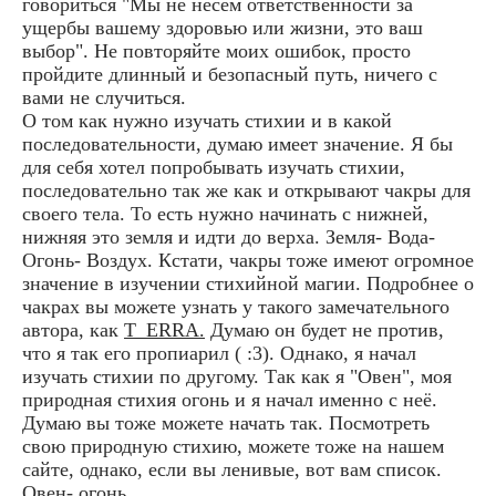
говориться "Мы не несём ответственности за
ущербы вашему здоровью или жизни, это ваш
выбор". Не повторяйте моих ошибок, просто
пройдите длинный и безопасный путь, ничего с
вами не случиться.
О том как нужно изучать стихии и в какой
последовательности, думаю имеет значение. Я бы
для себя хотел попробывать изучать стихии,
последовательно так же как и открывают чакры для
своего тела. То есть нужно начинать с нижней,
нижняя это земля и идти до верха. Земля- Вода-
Огонь- Воздух. Кстати, чакры тоже имеют огромное
значение в изучении стихийной магии. Подробнее о
чакрах вы можете узнать у такого замечательного
автора, как
T_ERRA.
Думаю он будет не против,
что я так его пропиарил ( :3). Однако, я начал
изучать стихии по другому. Так как я "Овен", моя
природная стихия огонь и я начал именно с неё.
Думаю вы тоже можете начать так. Посмотреть
свою природную стихию, можете тоже на нашем
сайте, однако, если вы ленивые, вот вам список.
Овен- огонь