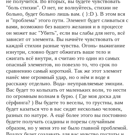
не получится. Во вторых, вы будете чувствовать
"боль стихии". О нет, не волнуйтесь, стихии не
больно, будет больно лишь вам. ( }:D ). В этом вся
и "проблема" этого пути. Элемент будет сливаться с
вами, возможно без вашего желания и в процессе
он может вас "Убить", если вы слабы для него, всё
зависит от элемента. Вы начнёте чувствовать от
каждой стихии разные чувства. Огонь- выжигание
изнутри, словно будет обжигать ваше тело и
сжигать всё внутри, я считаю это один из самых
опасный элементов, но повезло то, что срок по
сравнению самый короткий. Так же этот элемент
нанёс мне огромный удар, но о нём и воде я
расскажу отдельно. Вода- неуправляемые эмоции.
Вас будет то колыхать от маленьких волн, то нести
по огромным волнам в бурю. ( Где моя доска для
сёрфинга? ) Вы будете то веселы, то грустны, вам
будет казаться что в вас сидят несколько человек,
разных по натуре. А ещё более этого вы постоянно
будете получать ссадины и порезы случайным
образом, но у меня это не было главной проблемой.
Воздух будет создавать для вас чувство пустоты и