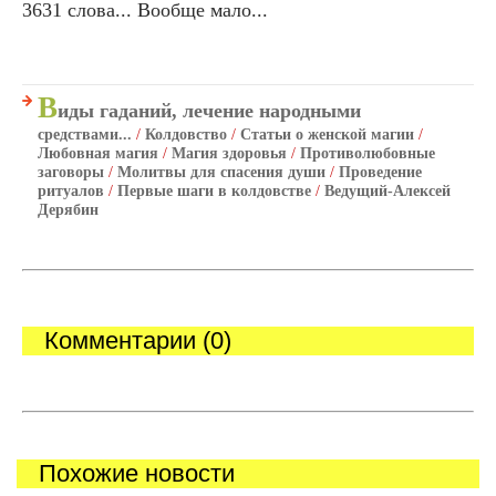
3631 слова... Вообще мало...
В
иды гаданий, лечение народными
средствами...
/
Колдовство
/
Статьи о женской магии
/
Любовная магия
/
Магия здоровья
/
Противолюбовные
заговоры
/
Молитвы для спасения души
/
Проведение
ритуалов
/
Первые шаги в колдовстве
/
Ведущий-Алексей
Дерябин
Комментарии (0)
Похожие новости