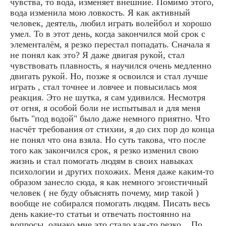
чувства, то вода, изменяет внешние. Помимо этого,
вода изменила мою ловкость. Я как активный
человек, деятель, любил играть волейбол и хорошо
умел. То в этот день, когда закончился мой срок с
элементалём, я резко перестал попадать. Сначала я
не понял как это? Я даже двигая рукой, стал
чувствовать плавность, я научился очень медленно
двигать рукой. Но, позже я освоился и стал лучше
играть , стал точнее и ловчее и повысилась моя
реакция. Это не шутка, я сам удивился. Несмотря
от огня, я особой боли не испытывал и для меня
быть "под водой" было даже немного приятно. Что
насчёт требования от стихии, я до сих пор до конца
не понял что она взяла. Но суть такова, что после
того как закончился срок, я резко изменил свою
жизнь и стал помогать людям в своих навыках
психологии и других похожих. Меня даже каким-то
образом занесло сюда, я как немного эгоистичный
человек ( не буду объяснять почему, мир такой )
вообще не собирался помогать людям. Писать весь
день какие-то статьи и отвечать постоянно на
вопросы, однако мне это стало как-то резко... По