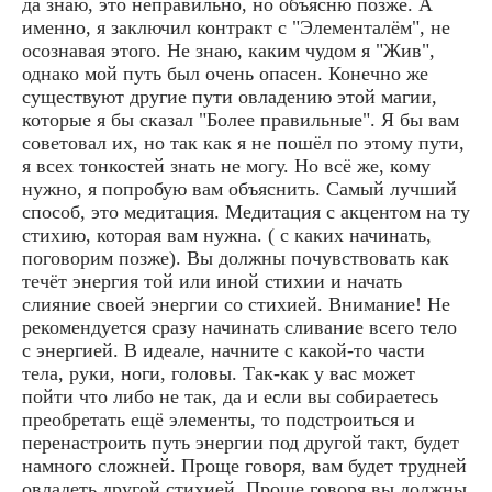
да знаю, это неправильно, но объясню позже. А
именно, я заключил контракт с "Элементалём", не
осознавая этого. Не знаю, каким чудом я "Жив",
однако мой путь был очень опасен. Конечно же
существуют другие пути овладению этой магии,
которые я бы сказал "Более правильные". Я бы вам
советовал их, но так как я не пошёл по этому пути,
я всех тонкостей знать не могу. Но всё же, кому
нужно, я попробую вам объяснить. Самый лучший
способ, это медитация. Медитация с акцентом на ту
стихию, которая вам нужна. ( с каких начинать,
поговорим позже). Вы должны почувствовать как
течёт энергия той или иной стихии и начать
слияние своей энергии со стихией. Внимание! Не
рекомендуется сразу начинать сливание всего тело
с энергией. В идеале, начните с какой-то части
тела, руки, ноги, головы. Так-как у вас может
пойти что либо не так, да и если вы собираетесь
преобретать ещё элементы, то подстроиться и
перенастроить путь энергии под другой такт, будет
намного сложней. Проще говоря, вам будет трудней
овладеть другой стихией. Проще говоря вы должны