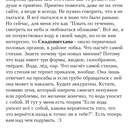
душе и приятно. Приятно помогать даже не на этом
сайте, а везде и всегда. Не нужно говорить, что я не
пытался. Я всё пытался и я знаю что было раньше.
Но сейчас, для меня это как "Плыть по течению,
смотреть на небо и любоваться облаками". Всё же, я
не почувствовал воду в своей чакре, но если вам
интересно, то
Свадхиштхана
- около первичных
половых органов, в районе лобка. Что насчёт самой
стихии. Знаете почему три новых мнения? Потому
что вода имеет три формы, жидкое, газообразное,
твёрдое. Вода, лёд, пар. Что насчёт самой стихии,
это стихия не терпит приказов, вообще. Она лишь
отвечает на просьбы и если грубо обращаться с ней
она может и наказать. Будьте аккуратны. Кстати,
помимо огня, который напрочь сжигает ненужное
или проблемы, по желание конечно, то вода уносит
с собой. И тут у меня есть теория "Если вода
уносит всё с собой, какова вероятность того, что
это вернётся назад и точно ли к тебе?". Есть теперь
вам над чем подумать. :3