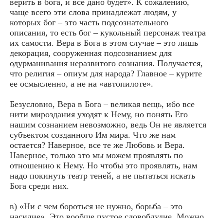
верить в бога, и все дано будет». К сожалению,
чаще всего эти слова принадлежат людям, у
которых бог – это часть подсознательного
описания, то есть бог – кукольный персонаж театра
их самости. Вера в Бога в этом случае – это лишь
декорация, сооруженная подсознанием для
одурманивания неразвитого сознания. Получается,
что религия – опиум для народа? Главное – курите
ее осмысленно, а не на «автопилоте».
Безусловно, Вера в Бога – великая вещь, ибо все
нити мироздания уходят к Нему, но понять Его
нашим сознанием невозможно, ведь Он не является
субъектом созданного Им мира. Что же нам
остается? Наверное, все те же Любовь и Вера.
Наверное, только это мы можем проявлять по
отношению к Нему. Но чтобы это проявлять, нам
надо покинуть театр теней, а не пытаться искать
Бога среди них.
в) «Ни с чем бороться не нужно, борьба – это
насилие». Это вообще пустое словоблудие. Можно