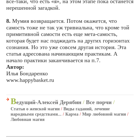
все-таки, что есть «я», на этом этапе пока останется
нерешенной загадкой.
8.
Мумия возвращается. Потом окажется, что
самость тоже не так уж тривиальна, что кроме той
примитивной самости есть еще мета-самость,
которая будет нас поджидать на других горизонтах
сознания. Но это уже совсем другая история. Эта
статья адресована начинающим практикам. А
начало практики заканчивается на п.7.
Автор:
Илья Бондаренко
www.happybasket.ru
В
едущий-Алексей Дерябин
/
Все порчи
/
Статьи о женской магии
/
Виды гаданий, лечение
народными средствами...
/
Карма
/
Мир любовной магии
/
Любовная магия