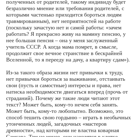
полученных от родителей, такому индивиду будет
безразлично мнение или требования родителей, с
которыми частенько приходится бороться людям
травмированным), нет неприятностей на работе
(поскольку зачастую нет и самой работы: «зачем
работать? Я прекрасно живу на мамину пенсию, у
нее большая пенсия – она у меня заслуженный
учитель СССР. А когда мама помрет, в смысле,
продолжит свое вечное странствие в бескрайней
Вселенной, то я перееду на дачу, а квартиру сдам»).
Из-за такого образа жизни нет привычки к труду,
нет привычки бороться за выживание, отстаивать
свои (пусть и самостные) интересы и права, нет
натиска необходимости двигаться вперед (прочь от
страданий). Почему же такие люди читают этот
текст? Может быть, кому-то нечем себя занять.
Может быть, кому-то любопытно. Возможно, это
способ тешить свою гордыню – играть в необычных
утонченных людей, загадочных «мастеров
древности», над которыми не властна коварная
Самсара. Тем не менее, они находятся в клетке