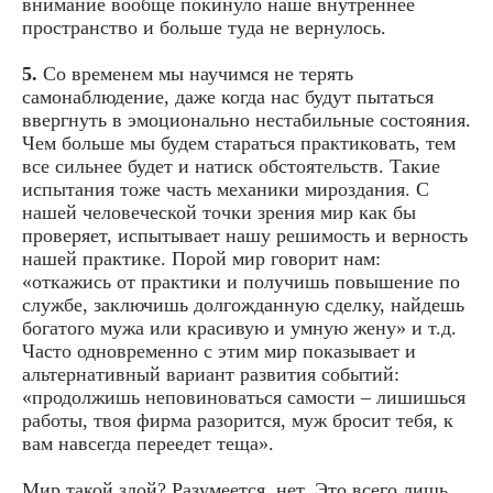
внимание вообще покинуло наше внутреннее
пространство и больше туда не вернулось.
5.
Со временем мы научимся не терять
самонаблюдение, даже когда нас будут пытаться
ввергнуть в эмоционально нестабильные состояния.
Чем больше мы будем стараться практиковать, тем
все сильнее будет и натиск обстоятельств. Такие
испытания тоже часть механики мироздания. С
нашей человеческой точки зрения мир как бы
проверяет, испытывает нашу решимость и верность
нашей практике. Порой мир говорит нам:
«откажись от практики и получишь повышение по
службе, заключишь долгожданную сделку, найдешь
богатого мужа или красивую и умную жену» и т.д.
Часто одновременно с этим мир показывает и
альтернативный вариант развития событий:
«продолжишь неповиноваться самости – лишишься
работы, твоя фирма разорится, муж бросит тебя, к
вам навсегда переедет теща».
Мир такой злой? Разумеется, нет. Это всего лишь