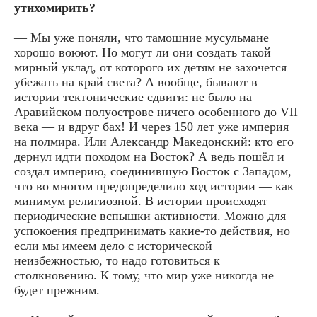
утихомирить?
— Мы уже поняли, что тамошние мусульмане
хорошо воюют. Но могут ли они создать такой
мирный уклад, от которого их детям не захочется
убежать на край света? А вообще, бывают в
истории тектонические сдвиги: не было на
Аравийском полуострове ничего особенного до VII
века — и вдруг бах! И через 150 лет уже империя
на полмира. Или Александр Македонский: кто его
дернул идти походом на Восток? А ведь пошёл и
создал империю, соединившую Восток с Западом,
что во многом предопределило ход истории — как
минимум религиозной. В истории происходят
периодические вспышки активности. Можно для
успокоения предпринимать какие-то действия, но
если мы имеем дело с исторической
неизбежностью, то надо готовиться к
столкновению. К тому, что мир уже никогда не
будет прежним.