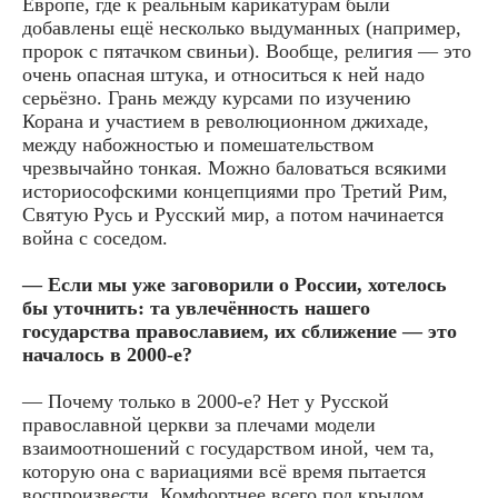
Европе, где к реальным карикатурам были
добавлены ещё несколько выдуманных (например,
пророк с пятачком свиньи). Вообще, религия — это
очень опасная штука, и относиться к ней надо
серьёзно. Грань между курсами по изучению
Корана и участием в революционном джихаде,
между набожностью и помешательством
чрезвычайно тонкая. Можно баловаться всякими
историософскими концепциями про Третий Рим,
Святую Русь и Русский мир, а потом начинается
война с соседом.
— Если мы уже заговорили о России, хотелось
бы уточнить: та увлечённость нашего
государства православием, их сближение — это
началось в 2000-е?
— Почему только в 2000-е? Нет у Русской
православной церкви за плечами модели
взаимоотношений с государством иной, чем та,
которую она с вариациями всё время пытается
воспроизвести. Комфортнее всего под крылом