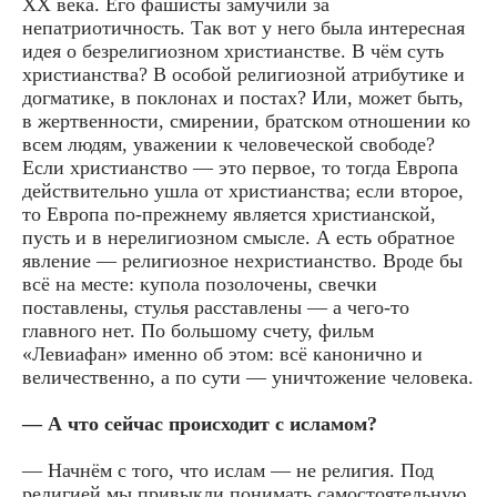
XX века. Его фашисты замучили за
непатриотичность. Так вот у него была интересная
идея о безрелигиозном христианстве. В чём суть
христианства? В особой религиозной атрибутике и
догматике, в поклонах и постах? Или, может быть,
в жертвенности, смирении, братском отношении ко
всем людям, уважении к человеческой свободе?
Если христианство — это первое, то тогда Европа
действительно ушла от христианства; если второе,
то Европа по-прежнему является христианской,
пусть и в нерелигиозном смысле. А есть обратное
явление — религиозное нехристианство. Вроде бы
всё на месте: купола позолочены, свечки
поставлены, стулья расставлены — а чего-то
главного нет. По большому счету, фильм
«Левиафан» именно об этом: всё канонично и
величественно, а по сути — уничтожение человека.
— А что сейчас происходит с исламом?
— Начнём с того, что ислам — не религия. Под
религией мы привыкли понимать самостоятельную,