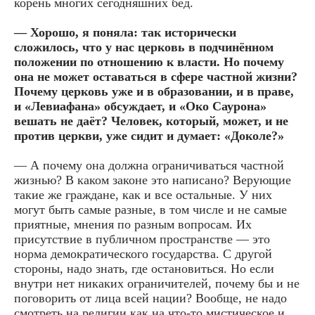
корень многих сегодняшних бед.
— Хорошо, я поняла: так исторически
сложилось, что у нас церковь в подчинённом
положении по отношению к власти. Но почему
она не может оставаться в сфере частной жизни?
Почему церковь уже и в образовании, и в праве,
и «Левиафана» обсуждает, и «Око Саурона»
вешать не даёт? Человек, который, может, и не
против церкви, уже сидит и думает: «Доколе?»
— А почему она должна ограничиваться частной
жизнью? В каком законе это написано? Верующие
такие же граждане, как и все остальные. У них
могут быть самые разные, в том числе и не самые
приятные, мнения по разным вопросам. Их
присутствие в публичном пространстве — это
норма демократического государства. С другой
стороны, надо знать, где остановиться. Но если
внутри нет никаких ограничителей, почему бы и не
поговорить от лица всей нации? Вообще, не надо
смотреть на религии как на что-то мистическое и