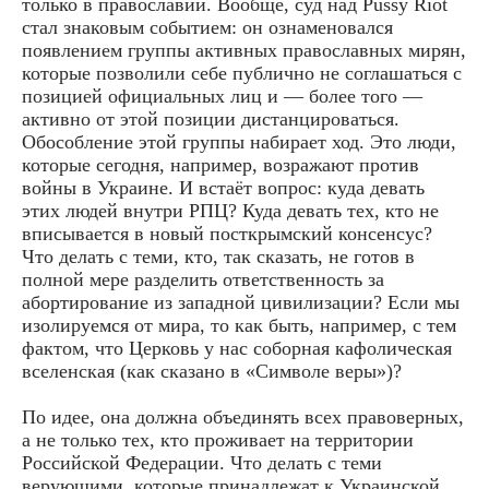
только в православии. Вообще, суд над Pussy Riot
стал знаковым событием: он ознаменовался
появлением группы активных православных мирян,
которые позволили себе публично не соглашаться с
позицией официальных лиц и — более того —
активно от этой позиции дистанцироваться.
Обособление этой группы набирает ход. Это люди,
которые сегодня, например, возражают против
войны в Украине. И встаёт вопрос: куда девать
этих людей внутри РПЦ? Куда девать тех, кто не
вписывается в новый посткрымский консенсус?
Что делать с теми, кто, так сказать, не готов в
полной мере разделить ответственность за
абортирование из западной цивилизации? Если мы
изолируемся от мира, то как быть, например, с тем
фактом, что Церковь у нас соборная кафолическая
вселенская (как сказано в «Символе веры»)?
По идее, она должна объединять всех правоверных,
а не только тех, кто проживает на территории
Российской Федерации. Что делать с теми
верующими, которые принадлежат к Украинской