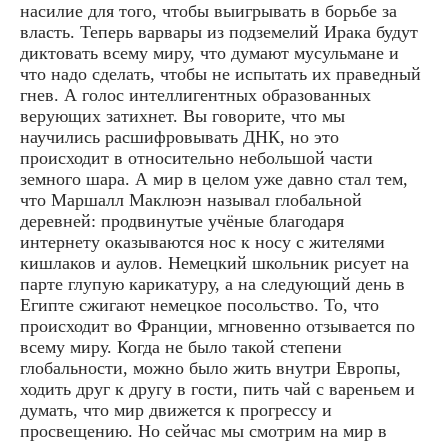
насилие для того, чтобы выигрывать в борьбе за
власть. Теперь варвары из подземелий Ирака будут
диктовать всему миру, что думают мусульмане и
что надо сделать, чтобы не испытать их праведный
гнев. А голос интеллигентных образованных
верующих затихнет. Вы говорите, что мы
научились расшифровывать ДНК, но это
происходит в относительно небольшой части
земного шара. А мир в целом уже давно стал тем,
что Маршалл Маклюэн называл глобальной
деревней: продвинутые учёные благодаря
интернету оказываются нос к носу с жителями
кишлаков и аулов. Немецкий школьник рисует на
парте глупую карикатуру, а на следующий день в
Египте сжигают немецкое посольство. То, что
происходит во Франции, мгновенно отзывается по
всему миру. Когда не было такой степени
глобальности, можно было жить внутри Европы,
ходить друг к другу в гости, пить чай с вареньем и
думать, что мир движется к прогрессу и
просвещению. Но сейчас мы смотрим на мир в