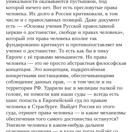
уникальности оказываются пустышкой, под
которой ничего нет. Вот есть пресловутые права
человека. Их долго в России критиковали, в том
числе и с православных позиций. Даже документ
есть — «Основы учения Русской православной
церкви о достоинстве, свободе и правах человека»,
который эти права человека вполне так
фундированно критикует и противопоставляет им
учение о достоинстве. То есть как бы в пику
Европе с её правами меньшинств. Но права
человека — это не просто абстрактная философская
концепция. Это концепция, подкреплённая
конкретными инстанциями, обеспечивающими
соблюдение данных прав, — в том числе и на
территории РФ. Ударили вас в милиции палкой по
голове, не помогли вам наши суды — всегда есть
шанс попасть в Европейский суд по правам
человека в Страсбурге. Выйдет Россия из этого
суда, отринет права человека — и какие механизмы
обеспечения того самого достоинства останутся?
Унизили человека в каком-нибудь дальнем
отделении полиции — и куда он тогда пойдёт со