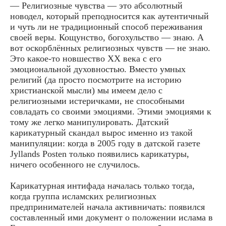
— Религиозные чувства — это абсолютный
новодел, который преподносится как аутентичный
и чуть ли не традиционный способ переживания
своей веры. Кощунство, богохульство — знаю. А
вот оскорблённых религиозных чувств — не знаю.
Это какое-то новшество XX века с его
эмоциональной духовностью. Вместо умных
религий (да просто посмотрите на историю
христианской мысли) мы имеем дело с
религиозными истеричками, не способными
совладать со своими эмоциями. Этими эмоциями к
тому же легко манипулировать. Датский
карикатурный скандал вырос именно из такой
манипуляции: когда в 2005 году в датской газете
Jyllands Posten только появились карикатуры,
ничего особенного не случилось.
Карикатурная интифада началась только тогда,
когда группа исламских религиозных
предпринимателей начала активничать: появился
составленный ими документ о положении ислама в