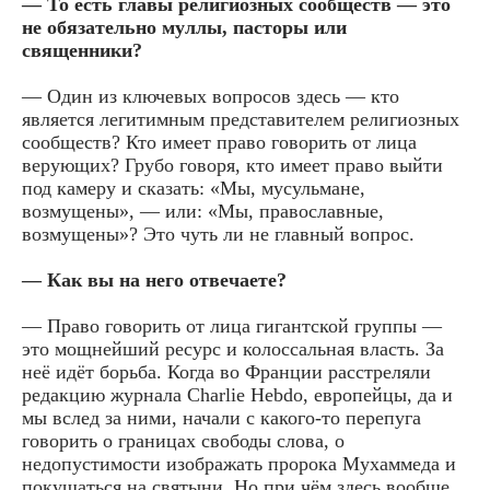
— То есть главы религиозных сообществ — это
не обязательно муллы, пасторы или
священники?
— Один из ключевых вопросов здесь — кто
является легитимным представителем религиозных
сообществ? Кто имеет право говорить от лица
верующих? Грубо говоря, кто имеет право выйти
под камеру и сказать: «Мы, мусульмане,
возмущены», — или: «Мы, православные,
возмущены»? Это чуть ли не главный вопрос.
— Как вы на него отвечаете?
— Право говорить от лица гигантской группы —
это мощнейший ресурс и колоссальная власть. За
неё идёт борьба. Когда во Франции расстреляли
редакцию журнала Charlie Hebdo, европейцы, да и
мы вслед за ними, начали с какого-то перепуга
говорить о границах свободы слова, о
недопустимости изображать пророка Мухаммеда и
покушаться на святыни. Но при чём здесь вообще