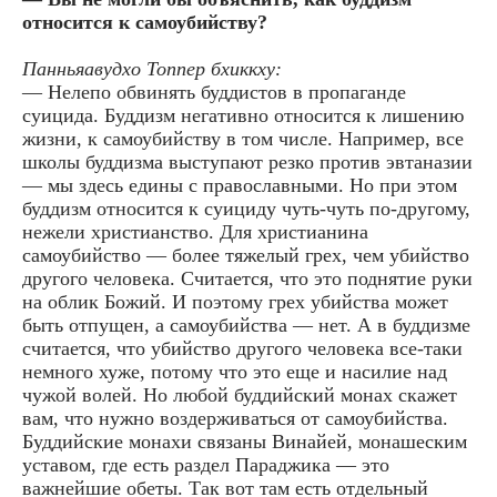
относится к самоубийству?
Панньяавудхо Топпер бхиккху:
— Нелепо обвинять буддистов в пропаганде
суицида. Буддизм негативно относится к лишению
жизни, к самоубийству в том числе. Например, все
школы буддизма выступают резко против эвтаназии
— мы здесь едины с православными. Но при этом
буддизм относится к суициду чуть-чуть по-другому,
нежели христианство. Для христианина
самоубийство — более тяжелый грех, чем убийство
другого человека. Считается, что это поднятие руки
на облик Божий. И поэтому грех убийства может
быть отпущен, а самоубийства — нет. А в буддизме
считается, что убийство другого человека все-таки
немного хуже, потому что это еще и насилие над
чужой волей. Но любой буддийский монах скажет
вам, что нужно воздерживаться от самоубийства.
Буддийские монахи связаны Винайей, монашеским
уставом, где есть раздел Параджика — это
важнейшие обеты. Так вот там есть отдельный