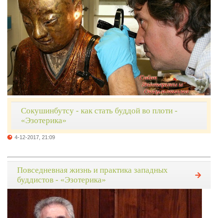
Сокушинбутсу - как стать буддой во плоти -
«Эзотерика»
4-12-2017, 21:09
Повседневная жизнь и практика западных
буддистов - «Эзотерика»