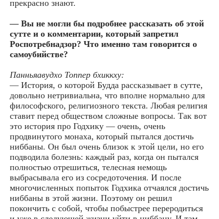
прекрасно знают.
— Вы не могли бы подробнее рассказать об этой
сутте и о комментарии, который запретил
Роспотребнадзор? Что именно там говорится о
самоубийстве?
Панньяавудхо Топпер бхиккху:
— История, о которой Будда рассказывает в сутте,
довольно нетривиальна, что вполне нормально для
философского, религиозного текста. Любая религия
ставит перед обществом сложные вопросы. Так вот
это история про Годхику — очень, очень
продвинутого монаха, который пытался достичь
ниббаны. Он был очень близок к этой цели, но его
подводила болезнь: каждый раз, когда он пытался
полностью отрешиться, телесная немощь
выбрасывала его из сосредоточения. И после
многочисленных попыток Годхика отчаялся достичь
ниббаны в этой жизни. Поэтому он решил
покончить с собой, чтобы побыстрее переродиться
и уже в следующей жизни уйти в ниббану. И там