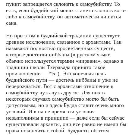
пункт: запрещается склонять к самоубийству. То
есть, если буддийский монах станет склонять кого-
либо к самоубийству, он автоматически лишится
сана.
Но при этом в буддийской традиции существует
древнее исключение, связанное с архантами. Так
называют полностью просветленных существ,
которые достигли ниббаны (в русском языке
обычно используется термин «нирвана», однако в
традиции школы Тхеравада принято такое
произношение.— “Ъ”). Это конечная цель
буддийского пути — достичь ниббаны и уже не
перерождаться. Вот с архантами отношение к
самоубийству чуть-чуть другое. Для них в
некоторых случаях самоубийство могло бы быть
допустимым, но и здесь Будда ставит очень много
условий. И в наше время эти условия
невыполнимы в принципе — даже если бы сейчас
существовали арханты, они все равно не имели бы
права покончить с собой. Буддисты об этом