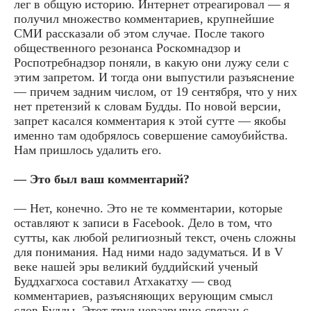
лег в общую историю. Интернет отреагировал — я
получил множество комментариев, крупнейшие
СМИ рассказали об этом случае. После такого
общественного резонанса Роскомнадзор и
Роспотребнадзор поняли, в какую они лужу сели с
этим запретом. И тогда они выпустили разъяснение
— причем задним числом, от 19 сентября, что у них
нет претензий к словам Будды. По новой версии,
запрет касался комментария к этой сутте — якобы
именно там одобрялось совершение самоубийства.
Нам пришлось удалить его.
— Это был ваш комментарий?
— Нет, конечно. Это не те комментарии, которые
оставляют к записи в Facebook. Дело в том, что
сутты, как любой религиозный текст, очень сложны
для понимания. Над ними надо задуматься. И в V
веке нашей эры великий буддийский ученый
Буддхагхоса составил Атхакатху — свод
комментариев, разъясняющих верующим смысл
слов Будды. Этот труд неразрывно связан с