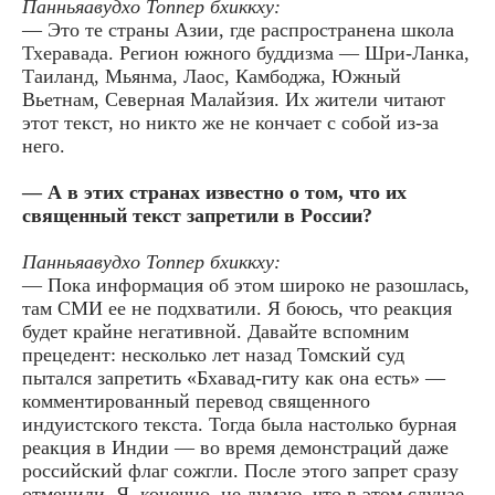
Панньяавудхо Топпер бхиккху:
— Это те страны Азии, где распространена школа
Тхеравада. Регион южного буддизма — Шри-Ланка,
Таиланд, Мьянма, Лаос, Камбоджа, Южный
Вьетнам, Северная Малайзия. Их жители читают
этот текст, но никто же не кончает с собой из-за
него.
— А в этих странах известно о том, что их
священный текст запретили в России?
Панньяавудхо Топпер бхиккху:
— Пока информация об этом широко не разошлась,
там СМИ ее не подхватили. Я боюсь, что реакция
будет крайне негативной. Давайте вспомним
прецедент: несколько лет назад Томский суд
пытался запретить «Бхавад-гиту как она есть» —
комментированный перевод священного
индуистского текста. Тогда была настолько бурная
реакция в Индии — во время демонстраций даже
российский флаг сожгли. После этого запрет сразу
отменили. Я, конечно, не думаю, что в этом случае