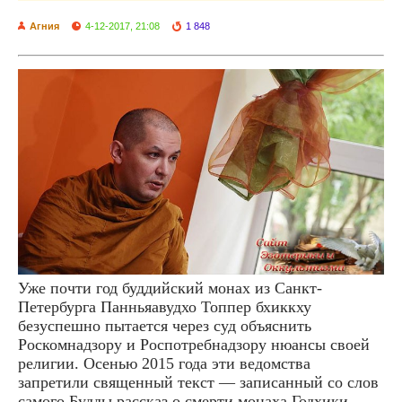
Агния
4-12-2017, 21:08
1 848
Уже почти год буддийский монах из Санкт-
Петербурга Панньяавудхо Топпер бхиккху
безуспешно пытается через суд объяснить
Роскомнадзору и Роспотребнадзору нюансы своей
религии. Осенью 2015 года эти ведомства
запретили священный текст — записанный со слов
самого Будды рассказ о смерти монаха Годхики,