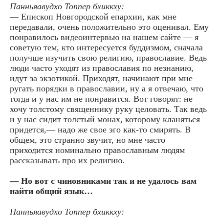
Панньяавудхо Топпер бхиккху:
— Епископ Новгородской епархии, как мне
передавали, очень положительно это оценивал. Ему
понравилось видеоинтервью на нашем сайте — я
советую тем, кто интересуется буддизмом, сначала
получше изучить свою религию, православие. Ведь
люди часто уходят из православия по незнанию,
идут за экзотикой. Приходят, начинают при мне
ругать порядки в православии, ну а я отвечаю, что
тогда и у нас им не понравится. Вот говорят: не
хочу толстому священнику руку целовать. Так ведь
и у нас сидит толстый монах, которому кланяться
придется,— надо же свое эго как-то смирять. В
общем, это странно звучит, но мне часто
приходится номинально православным людям
рассказывать про их религию.
— Но вот с чиновниками так и не удалось вам
найти общий язык…
Панньяавудхо Топпер бхиккху: