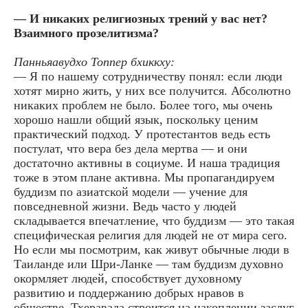
— И никаких религиозных трений у вас нет?
Взаимного прозелитизма?
Панньяавудхо Топпер бхиккху:
— Я по нашему сотрудничеству понял: если люди
хотят мирно жить, у них все получится. Абсолютно
никаких проблем не было. Более того, мы очень
хорошо нашли общий язык, поскольку ценим
практический подход. У протестантов ведь есть
постулат, что вера без дела мертва — и они
достаточно активны в социуме. И наша традиция
тоже в этом плане активна. Мы пропагандируем
буддизм по азиатской модели — учение для
повседневной жизни. Ведь часто у людей
складывается впечатление, что буддизм — это такая
специфическая религия для людей не от мира сего.
Но если мы посмотрим, как живут обычные люди в
Таиланде или Шри-Ланке — там буддизм духовно
окормляет людей, способствует духовному
развитию и поддержанию добрых нравов в
обществе. Тхеравада строится на накоплении заслуг