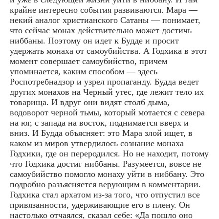
крайне интересно события развиваются. Мара —
некий аналог христианского Сатаны — понимает,
что сейчас монах действительно может достичь
ниббаны. Поэтому он идет к Будде и просит
удержать монаха от самоубийства. А Годхика в этот
момент совершает самоубийство, причем
упоминается, каким способом — здесь
Роспотребнадзор и узрел пропаганду. Будда ведет
других монахов на Черный утес, где лежит тело их
товарища. И вдруг они видят столб дыма,
водоворот черной тьмы, который мотается с севера
на юг, с запада на восток, поднимается вверх и
вниз. И Будда объясняет: это Мара злой ищет, в
каком из миров утвердилось сознание монаха
Годхики, где он переродился. Но не находит, потому
что Годхика достиг ниббаны. Разумеется, вовсе не
самоубийство помогло монаху уйти в ниббану. Это
подробно разъясняется верующим в комментарии.
Годхика стал архатом из-за того, что отпустил все
привязанности, удерживающие его в плену. Он
настолько отчаялся, сказал себе: «Да пошло оно