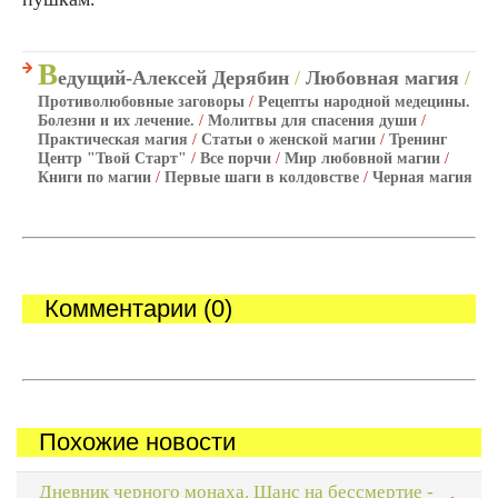
В
едущий-Алексей Дерябин
/
Любовная магия
/
Противолюбовные заговоры
/
Рецепты народной медецины.
Болезни и их лечение.
/
Молитвы для спасения души
/
Практическая магия
/
Статьи о женской магии
/
Тренинг
Центр "Твой Старт"
/
Все порчи
/
Мир любовной магии
/
Книги по магии
/
Первые шаги в колдовстве
/
Черная магия
Комментарии (0)
Похожие новости
Дневник черного монаха. Шанс на бессмертие -