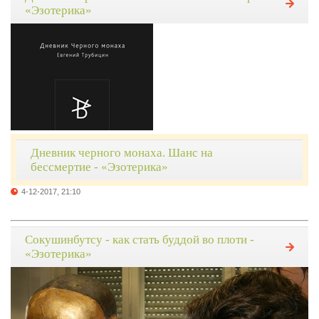
«Эзотерика»
Дневник черного монаха. Шанс на
бессмертие - «Эзотерика»
4-12-2017, 21:10
Сокушинбутсу - как стать буддой во плоти -
«Эзотерика»