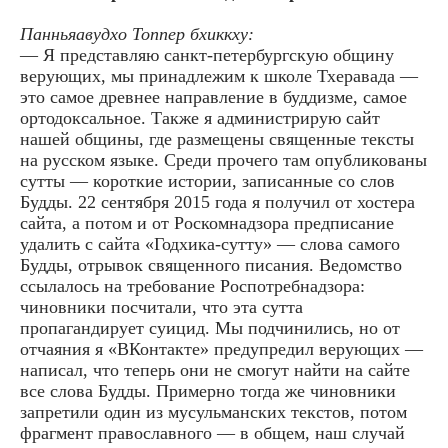
Панньяавудхо Топпер бхиккху:
— Я представляю санкт-петербургскую общину
верующих, мы принадлежим к школе Тхеравада —
это самое древнее направление в буддизме, самое
ортодоксальное. Также я администрирую сайт
нашей общины, где размещены священные тексты
на русском языке. Среди прочего там опубликованы
сутты — короткие истории, записанные со слов
Будды. 22 сентября 2015 года я получил от хостера
сайта, а потом и от Роскомнадзора предписание
удалить с сайта «Годхика-сутту» — слова самого
Будды, отрывок священного писания. Ведомство
ссылалось на требование Роспотребнадзора:
чиновники посчитали, что эта сутта
пропагандирует суицид. Мы подчинились, но от
отчаяния я «ВКонтакте» предупредил верующих —
написал, что теперь они не смогут найти на сайте
все слова Будды. Примерно тогда же чиновники
запретили один из мусульманских текстов, потом
фрагмент православного — в общем, наш случай