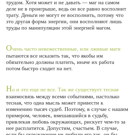
трудом. Хотя может и не давать — маг на самом
деле не в проигрыше, ведь он все равно восполнит
трату. Деньги не могут ее восполнить, потому что
это другая форма энергии, они восполняют лишь
труды по манипуляции этой энергией магом.
О
чень часто невежественные, или лживые маги
пытаются все исказить так, что якобы им
обязательно должны платить, иначе их работа
потом быстро сходит на нет.
Н
о и это еще не все. Так же существует тесная
взаимосвязь между всеми событиями, настолько
тесная, что одна мысль может привести к
изменению тысяч судеб. Поэтому, в случае с нашим
примером, человек, вмешавшийся в судьбу,
привлекая любовь окружающих, рискует чем-то за
нее расплатится. Допустим, счастьем. В случае,
если бы окружающие не любили его так, он бы