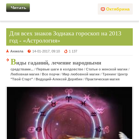
Читать
Октябрина
Для всех знаков Зодиака гороскоп на 2013
год - «Астрология»
Анжела
14-01-2017, 09:10
1 137
В
иды гаданий, лечение народными
средствами...
/
Первые шаги в колдовстве
/
Статьи о женской магии
/
Любовная магия
/
Все порчи
/
Мир любовной магии
/
Тренинг Центр
"Твой Старт"
/
Ведущий-Алексей Дерябин
/
Практическая магия