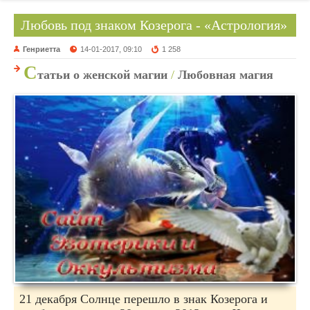
Любовь под знаком Козерога - «Астрология»
Генриетта
14-01-2017, 09:10
1 258
С
татьи о женской магии
/
Любовная магия
21 декабря Солнце перешло в знак Козерога и