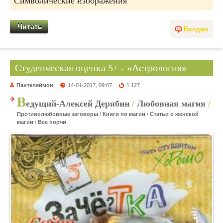
Символические изображения
Читать
Богдан
Студенческая оценка 5+ - «Астрология»
Пантелеймон
14-01-2017, 09:07
1 127
В
едущий-Алексей Дерябин
/
Любовная магия
/
Противолюбовные заговоры
/
Книги по магии
/
Статьи о женской
магии
/
Все порчи