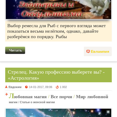
Выбор ремесла для Рыб с первого взгляда может
показаться весьма нелёгким, однако, давайте
разберёмся по порядку. Рыбы
Читать
Евлампия
Стрелец. Какую профессию выберете вы? -
«Астрология»
Евдоким
14-01-2017, 09:06
1 002
Л
юбовная магия
/
Все порчи
/
Мир любовной
магии
/
Статьи о женской магии