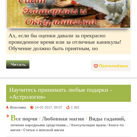
Ах, если бы оценки давали за прекрасно
проведенное время или за отличные каникулы!
Обучение должно быть приятным, но
Читать
Пантелеймон
Научитесь принимать любые подарки -
«Астрология»
Всеслава
14-01-2017, 09:07
1 363
В
се порчи
/
Любовная магия
/
Виды гаданий,
лечение народными средствами...
/
Консультации врача
/
Книги по
магии
/
Статьи о женской магии