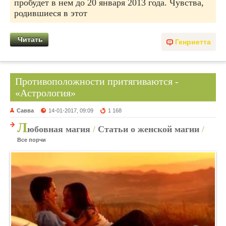
пробудет в нем до 20 января 2013 года. Чувства,
родившиеся в этот
Читать
Генриетта
Противоположности притягиваются -
«Астрология»
Савва
14-01-2017, 09:09
1 168
Л
юбовная магия
/
Статьи о женской магии
/
Все порчи