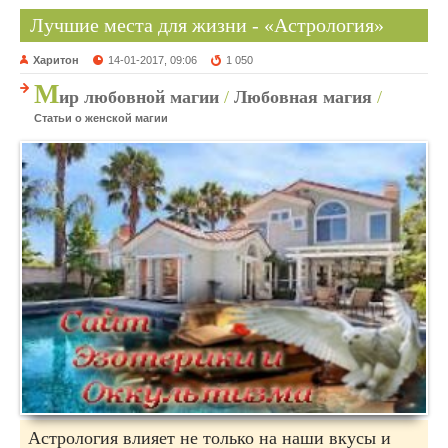
Лучшие места для жизни - «Астрология»
Харитон
14-01-2017, 09:06
1 050
М
ир любовной магии
/
Любовная магия
/
Статьи о женской магии
Астрология влияет не только на наши вкусы и