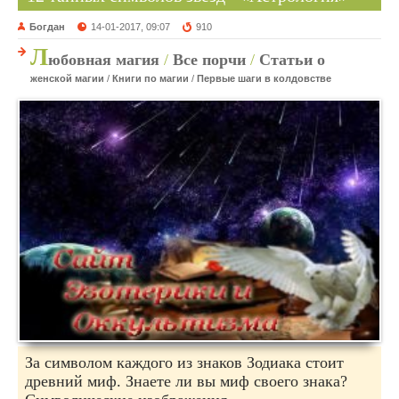
Богдан
14-01-2017, 09:07
910
Л
юбовная магия
/
Все порчи
/
Статьи о
женской магии
/
Книги по магии
/
Первые шаги в колдовстве
За символом каждого из знаков Зодиака стоит
древний миф. Знаете ли вы миф своего знака?