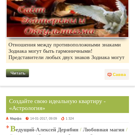
Отношения между противоположными знаками
Зодиака могут быть гармоничными!
Представители любых двух знаков Зодиака могут
Читать
Савва
Создайте свою идеальную квартиру -
«Астрология»
Марфа
14-01-2017, 09:09
1 324
В
едущий-Алексей Дерябин
/
Любовная магия
/