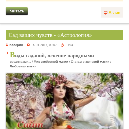
Читать
Аглая
Сад ваших чувств - «Астрология»
Калерия
14-01-2017, 09:07
1 194
В
иды гаданий, лечение народными
средствами...
/
Мир любовной магии
/
Статьи о женской магии
/
Любовная магия