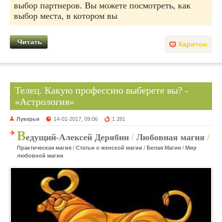
выбор партнеров. Вы можете посмотреть, как
выбор места, в котором вы
Читать
Харитон
Телец. Какую профессию выберете вы? -
«Астрология»
Лукерья
14-01-2017, 09:06
1 281
В
едущий-Алексей Дерябин
/
Любовная магия
/
Практическая магия
/
Статьи о женской магии
/
Белая Магия
/
Мир
любовной магии