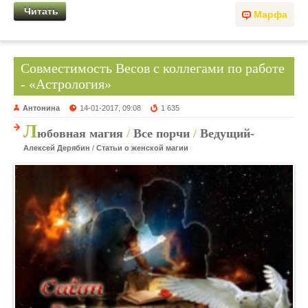
Читать
Марфа
Совместимость Весов с коллегами по работе
- «Астрология»
Антонина
14-01-2017, 09:08
1 635
Л
юбовная магия
/
Все порчи
/
Ведущий-
Алексей Дерябин
/
Статьи о женской магии