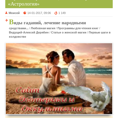
«Астрология»
Моисей
14-01-2017, 09:06
1 149
В
иды гаданий, лечение народными
средствами...
/
Любовная магия
/
Программы для чтения книг
/
Ведущий-Алексей Дерябин
/
Статьи о женской магии
/
Первые шаги в
колдовстве