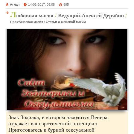
Аглая
14-01-2017, 09:08
895
Л
юбовная магия
/
Ведущий-Алексей Дерябин
/
Практическая магия
/
Статьи о женской магии
Знак Зодиака, в котором находится Венера,
отражает ваш эротический потенциал.
Приготовьтесь к бурной сексуальной