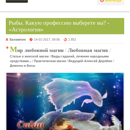
Милица
Рыбы. Какую профессию выберете вы? -
«Астрология»
Евлампия
14-01-2017, 09:06
1 852
М
ир любовной магии
/
Любовная магия
/
Статьи о женской магии
/
Виды гаданий, лечение народными
средствами...
/
Практическая магия
/
Ведущий-Алексей Дерябин
/
Демоны и Бесы