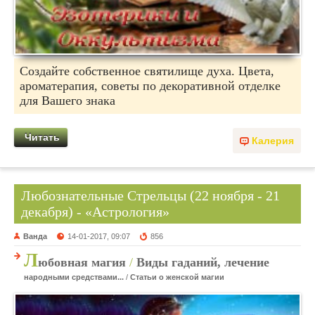
Создайте собственное святилище духа. Цвета,
ароматерапия, советы по декоративной отделке
для Вашего знака
Читать
Калерия
Любознательные Стрельцы (22 ноября - 21
декабря) - «Астрология»
Ванда
14-01-2017, 09:07
856
Л
юбовная магия
/
Виды гаданий, лечение
народными средствами...
/
Статьи о женской магии