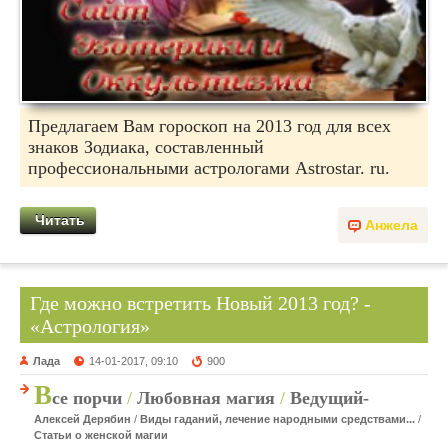
Предлагаем Вам гороскоп на 2013 год для всех
знаков Зодиака, составленный
профессиональными астрологами Astrostar. ru.
Читать
Анжела
Где можно встретить Новый 2013 год? -
«Астрология»
Лада
14-01-2017, 09:10
900
В
се порчи
/
Любовная магия
/
Ведущий-
Алексей Дерябин
/
Виды гаданий, лечение народными средствами...
/
Статьи о женской магии