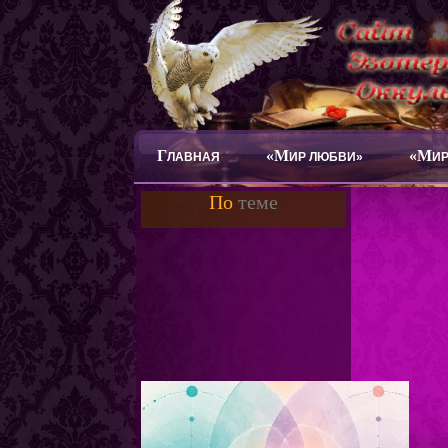
Г
«М
«М
ЛАВНАЯ
ИР ЛЮБВИ»
ИР
По
теме