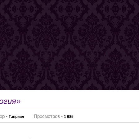
огия»
ор -
Просмотров -
Гавриил
1 685