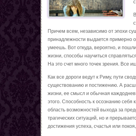
с
В
с
Причем всем, независимо от эпохи су
принадлежности выдается примерно од
умеешь. Вот откуда, вероятно, и пошл
жизни, способы научиться справляться
На это счет много точек зрения. Все и
Как все дороги ведут к Риму, пути сво
существованию и постижению. А расши
жизни, ее смысл и обычная каждодневн
этого. Способность к осознанию себя
область возможностей выхода за пред
трагических ситуаций, но и прерывает
достижения успеха, счастья или покоя,