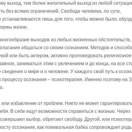
му выход, тем более желательный выход из любой ситуаци
ь без всяких ограничений. Свобода человека, по сути,
 устанавливаются лишь для того, чтобы можно было, обузд
формы жизни.
 многообразие выходов из любых жизненных обстоятельств,
полагания общаться со своим сознанием. Методов и способ
укой или быть актером, активно проповедовать религиозное
авное, заниматься этим с увлечением и до конца, на все ст
 сведения о мире и о человеке. У каждого свой путь к осоз
 процессу осознания – психотерапия. Именно поэтому на 
о.
 или избавление от проблем. Никто не может гарантировать
ебя. В себе ищут возможности справиться с жизнью. Через
совершают выбор, обретают свободу. Другой, или психотер
 росту осознания, как повивальная бабка сопровождает род