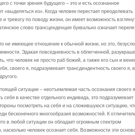
го с точки зрения будущего – это и есть осознанное
т «выделяться из». Когда человек перестает преодолевать
 и тревогу по поводу жизни, он имеет возможность взгляну
 латинское слово трансценденция буквально означает переле
что не имеющее отношение к обычной жизни, но это, безусло
лемности. Эдакая повседневность в облегченной, разукраш
ь, что человек не просто раб божий, а также его сын и вене
ебя, своего я, подразумевает трансдендентность своего я, 
другого.
тоящей ситуации – неотъемлемая часть осознания своего я
ь себя в качестве отдельного индивида, это подразумевает 
стороны посмотреть на себя и на сложившуюся ситуацию, ч
реди бесконечного многообразия возможностей. К отличите
что в любой ситуации он обладает огромным спектром
о, насколько человек осознает себя. Возможности эти осно