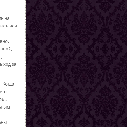
ть на
зать или
вно,
енной,
ц
выход за
. Когда
его
тобы
льным
ваны