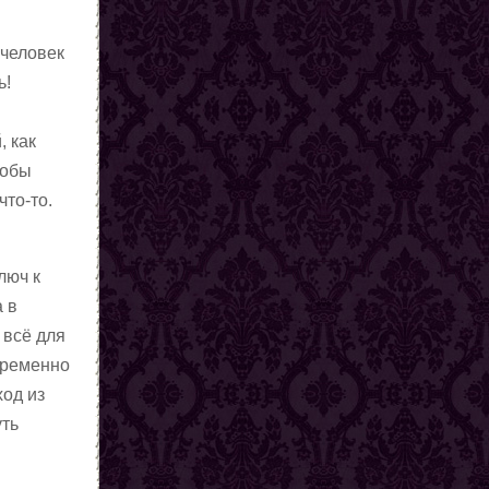
 человек
ь!
й
, как
собы
что-то.
люч к
 в
 всё для
временно
ход из
уть