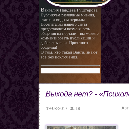
В
ангелия Пандева Гуштерова
Публикуем различные мнения,
статьи и видеоматериалы.
Посетителям нашего сайта
предоставляем возможность
общения на портале – вы можете
комментировать публикации и
добавлять свои. Приятного
общения!
О том, кто такая Ванга, знают
все без исключения.
В
ыхода нет? - «Психол
Авт
19-03-2017, 00:18