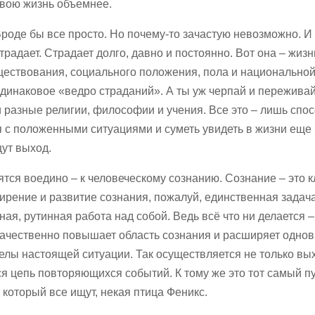
вою жизнь объемнее.
роде бы все просто. Но почему-то зачастую невозможно. И
традает. Страдает долго, давно и постоянно. Вот она – жизн
ществования, социального положения, пола и национально
инаковое «ведро страданий». А ты уж черпай и переживай
и разные религии, философии и учения. Все это – лишь спо
 с положенными ситуациями и суметь увидеть в жизни еще 
щут выход.
дятся воедино – к человеческому сознанию. Сознание – это к
рение и развитие сознания, пожалуй, единственная задача
ая, рутинная работа над собой. Ведь всё что ни делается –
 качественно повышает область сознания и расширяет одно
елы настоящей ситуации. Так осуществляется не только вы
ся цепь повторяющихся событий. К тому же это тот самый п
 который все ищут, некая птица Феникс.