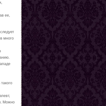
и,
ав ее,
 следует
ов много
о
нанию.
Западе
 такого
апевт,
ы. Можно