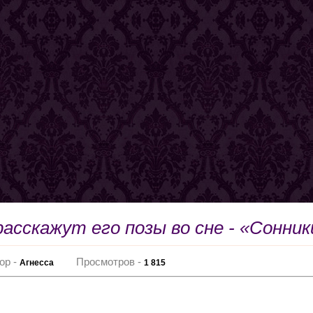
асскажут его позы во сне - «Сонник
ор -
Просмотров -
Агнесса
1 815