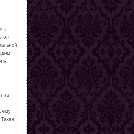
я к
угол
реальной
ходим
ять
т на
,
, ему
 Такая