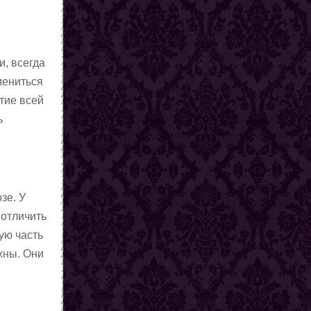
и, всегда
мениться
тие всей
ь
зе. У
 отличить
ую часть
жны. Они