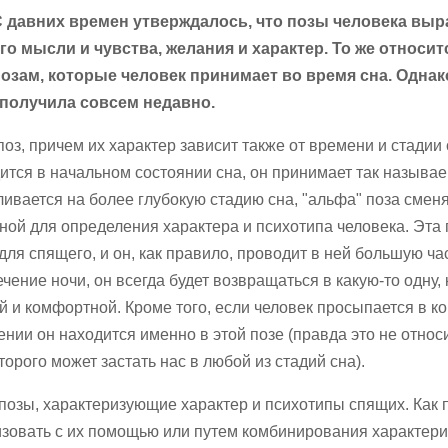
С давних времен утверждалось, что позы человека вы
го мысли и чувства, желания и характер. То же относитс
позам, которые человек принимает во время сна. Однак
 получила совсем недавно.
оз, причем их характер зависит также от времени и стадии 
дится в начальном состоянии сна, он принимает так называ
ливается на более глубокую стадию сна, "альфа" поза смен
вной для определения характера и психотипа человека. Эта 
ля спящего, и он, как правило, проводит в ней большую час
ечение ночи, он всегда будет возвращаться в какую-то одну,
 и комфортной. Кроме того, если человек просыпается в к
ении он находится именно в этой позе (правда это не относ
орого может застать нас в любой из стадий сна).
озы, характеризующие характер и психотипы спящих. Как 
зовать с их помощью или путем комбинирования характери