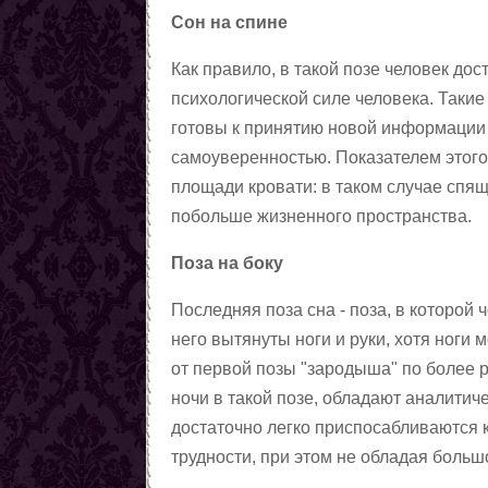
Заговоры от наркомании
Сон на спине
Все порчи
Как правило, в такой позе человек дос
психологической силе человека. Такие
готовы к принятию новой информации 
самоуверенностью. Показателем этого
площади кровати: в таком случае спящ
побольше жизненного пространства.
Поза на боку
Последняя поза сна - поза, в которой ч
него вытянуты ноги и руки, хотя ноги 
от первой позы "зародыша" по более
ночи в такой позе, обладают аналити
достаточно легко приспосабливаются 
трудности, при этом не обладая боль