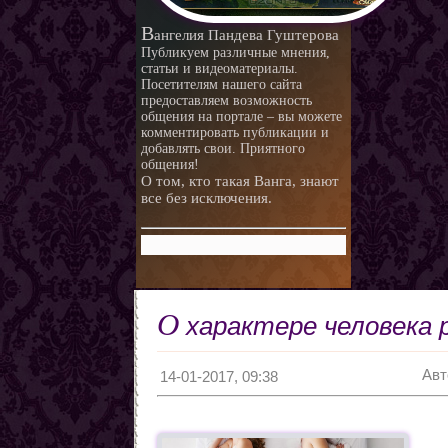
любви.
Любовная ворожба народов
В
ангелия Пандева Гуштерова
мира
Магия и красота
Публикуем различные мнения,
статьи и видеоматериалы.
Приворотные зелья
Посетителям нашего сайта
предоставляем возможность
Как приготовить
общения на портале – вы можете
Сексуальные напитки
Законы кармы
комментировать публикации и
добавлять свои. Приятного
Знаки кармы
общения!
О том, кто такая Ванга, знают
Молитвы
все без исключения.
Молитвы к ангелам дней
недели
Любовь и нумерология. Как
правильно выбрать
Как разоблачить мерзавца
партнера
по знаку Зодиака.
Романтические приметы
О
характере человека р
Виды Гадания и правила
Хиромантия
Авт
О действии приворота
14-01-2017, 09:38
Проведение ритуалов
Любовные привороты