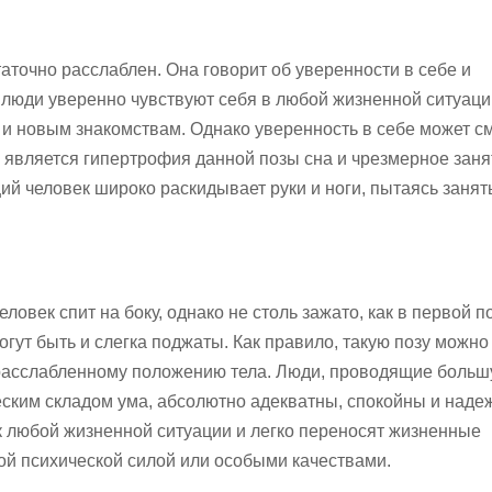
таточно расслаблен. Она говорит об уверенности в себе и
 люди уверенно чувствуют себя в любой жизненной ситуаци
и новым знакомствам. Однако уверенность в себе может с
 является гипертрофия данной позы сна и чрезмерное заня
ий человек широко раскидывает руки и ноги, пытаясь занят
еловек спит на боку, однако не столь зажато, как в первой по
могут быть и слегка поджаты. Как правило, такую позу можно
 расслабленному положению тела. Люди, проводящие больш
ческим складом ума, абсолютно адекватны, спокойны и наде
к любой жизненной ситуации и легко переносят жизненные
шой психической силой или особыми качествами.