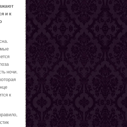
ражают
я и к
о
сна.
емые
яется
поза
ть ночи.
 которая
онце
ится к
правило,
стик