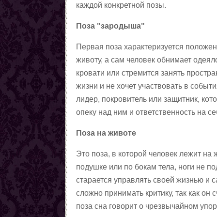
каждой конкретной позы.
магии
Любовные ритуалы,
заговоры, привороты
Первые шаги в колдовстве
Поза "зародыша"
чёрной магии
Колдовская пирамида
Первая поза характеризуется положени
Заговоры
животу, а сам человек обнимает одеяло
Снять порчу
кровати или стремится занять простран
Снять сглаз
жизни и не хочет участвовать в событ
Снять проклятия
лидер, покровитель или защитник, кот
Отчитки
опеку над ним и ответственность на се
Заговоры от азарта
Заговоры от алчности
Поза на животе
Заговоры от ленности
Заговоры от страха
Это поза, в которой человек лежит на 
Заговоры от алкоголизма
подушке или по бокам тела, ноги не п
Шепотки на трезвость
старается управлять своей жизнью и 
От детского алкоголизма
сложно принимать критику, так как он
Заговоры от курения
поза сна говорит о чрезвычайном упор