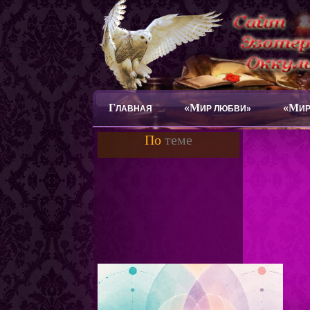
Г
«М
«М
ЛАВНАЯ
ИР ЛЮБВИ»
ИР
По
теме