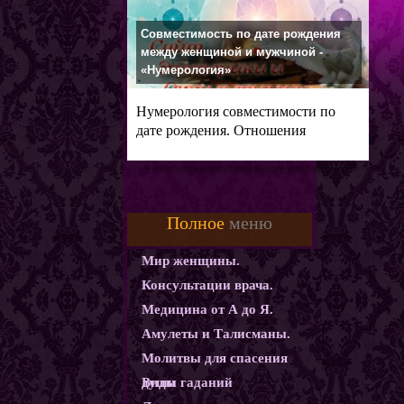
Совместимость по дате рождения
между женщиной и мужчиной -
«Нумерология»
Нумерология совместимости по
дате рождения. Отношения
мужчины и
Полное
меню
Мир женщины.
Консультации врача.
Медицина от А до Я.
Амулеты и Талисманы.
Молитвы для спасения
души
Виды гаданий