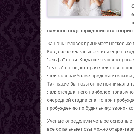
Любовные заговоры
Противолюбовные заговоры
е
Методы снятия приворота
Магические приёмы,
научное подтверждение эта теория
помогающие вернуть
Вызовы(чтобы человек к
любовь
вам явился)
Заговоры, чтобы пришла
За ночь человек принимает несколько п
любовь
Заговоры на возвращение
Когда человек засыпает или еще нахо
любви
Семейная магия
"альфа" позы. Когда же человек прова
Цыганская любовная
"омега" позой, которая является осно
магия. Талисманы.
Любовные ритуалы и
является наиболее предпочтительной д
Амулеты
заговоры чёрной магии
Заговоры на месть
Так, какие бы позы он не принимал в т
сопернице
Сексуальная магия
является для него наиболее привычной
Любовная магия по
очередной стадии сна, то при пробужд
Северным традициям
Статьи о женской магии
пробуждению по будильнику, звонок кот
Статьи о магии
Ученые определили четыре основные п
Демонология
все остальные позы можно охарактери
Ритуалы и заговоры черной