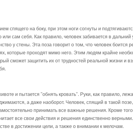
ем спящего на боку, при этом ноги согнуты и подтягиваютс
 или сам себя. Как правило, человек забивается в дальний 
ство у стены. Эта поза говорит о том, что человек боится 
иях, которые проходят мимо него. Этим людям крайне необ
орый сможет защитить их от трудностей реальной жизни и вз
бя.
животе и пытается "обнять кровать". Руки, как правило, лежа
оджимаются, а даже наоборот. Человек, спящий в такой позе
самостоятельно принимать все важные решения. Кроме того
 считает все свои действия и решения единственно верными.
стве в достижении цели, а также о внимании к мелочам.