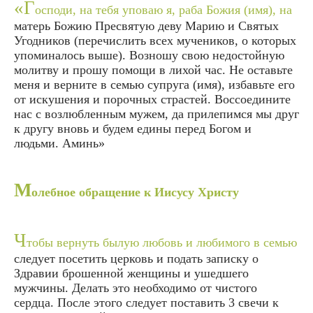
«Г
осподи, на тебя уповаю я, раба Божия (имя), на
матерь Божию Пресвятую деву Марию и Святых
Угодников (перечислить всех мучеников, о которых
упоминалось выше). Возношу свою недостойную
молитву и прошу помощи в лихой час. Не оставьте
меня и верните в семью супруга (имя), избавьте его
от искушения и порочных страстей. Воссоедините
нас с возлюбленным мужем, да прилепимся мы друг
к другу вновь и будем едины перед Богом и
людьми. Аминь»
М
олебное обращение к Иисусу Христу
Ч
тобы вернуть былую любовь и любимого в семью
следует посетить церковь и подать записку о
Здравии брошенной женщины и ушедшего
мужчины. Делать это необходимо от чистого
сердца. После этого следует поставить 3 свечи к