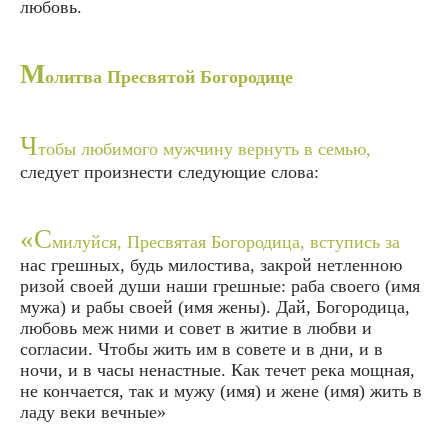
любовь.
М
олитва Пресвятой Богородице
Ч
тобы любимого мужчину вернуть в семью,
следует произнести следующие слова:
«С
милуйся, Пресвятая Богородица, вступись за
нас грешных, будь милостива, закрой нетленною
ризой своей души наши грешные: раба своего (имя
мужа) и рабы своей (имя жены). Дай, Богородица,
любовь меж ними и совет в житие в любви и
согласии. Чтобы жить им в совете и в дни, и в
ночи, и в часы ненастные. Как течет река мощная,
не кончается, так и мужу (имя) и жене (имя) жить в
ладу веки вечные»