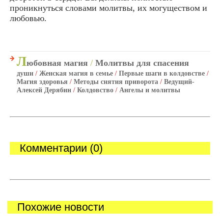
проникнуться словами молитвы, их могуществом и
любовью.
Л
юбовная магия
/
Молитвы для спасения
души
/
Женская магия в семье
/
Первые шаги в колдовстве
/
Магия здоровья
/
Методы снятия приворота
/
Ведущий-
Алексей Дерябин
/
Колдовство
/
Ангелы и молитвы
Комментарии (0)
Похожие новости