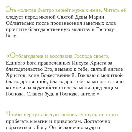
Э
та молитва быстро вернёт мужа к жене. Читать её
следует перед иконой Святой Девы Марии.
Обязательно после произнесения заветных слов
прочтите благодарственную молитву к Господу
Богу:
«О
тблагодарив и восславив Господа своего,
Единого Бога православных Иисуса Христа за
благодетельство Его, взываю к тебе, святый ангеле
Христов, воин Божественный. Взываю с молитвой
благодарственной, благодарю тебя за милость твою
ко мне и за ходатайство твое за меня пред лицом
Господа. Славен будь в Господе, ангеле!»
Ч
тобы вернуть былую любовь супруга, не стоит
прибегать к магии и приворотам. Достаточно
обратиться к Богу. Он бесконечно мудр и