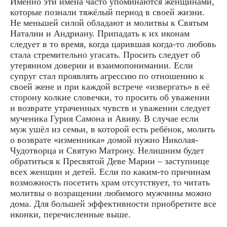
Именно эти имена часто упоминаются женщинами,
которые познали тяжёлый период в своей жизни.
Не меньшей силой обладают и молитвы к Святым
Наталии и Андриану. Припадать к их иконам
следует в то время, когда царившая когда-то любовь
стала стремительно угасать. Просить следует об
утерянном доверии и взаимопонимании. Если
супруг стал проявлять агрессию по отношению к
своей жене и при каждой встрече «извергать» в её
сторону колкие словечки, то просить об уважении
и возврате утраченных чувств и уважении следует
мученика Гурия Самона и Авиву. В случае если
муж ушёл из семьи, в которой есть ребёнок, молить
о возврате «изменника» домой нужно Николая-
Чудотворца и Святую Матрону. Нелишним будет
обратиться к Пресвятой Деве Марии – заступнице
всех женщин и детей. Если по каким-то причинам
возможность посетить храм отсутствует, то читать
молитвы о возращении любимого мужчины можно
дома. Для большей эффективности приобретите все
иконки, перечисленные выше.