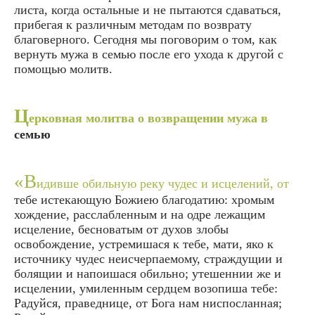
листа, когда остальные и не пытаются сдаваться,
прибегая к различным методам по возврату
благоверного. Сегодня мы поговорим о том, как
вернуть мужа в семью после его ухода к другой с
помощью молитв.
Ц
ерковная молитва о возвращении мужа в
семью
«В
идивше обильную реку чудес и исцелений, от
тебе истекающую Божиею благодатию: хромым
хождение, расслабленным и на одре лежащим
исцеление, бесноватым от духов злобы
освобождение, устремишася к тебе, мати, яко к
источнику чудес неисчерпаемому, страждущии и
болящии и напоишася обильно; утешеннии же и
исцелении, умиленным сердцем возопиша тебе:
Радуйся, праведнице, от Бога нам ниспосланная;