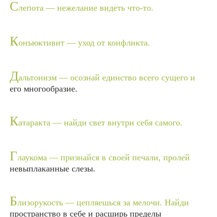
С
лепота — нежелание видеть что-то.
К
онъюктивит — уход от конфликта.
Д
альтонизм — осознай единство всего сущего и
его многообразие.
К
атаракта — найди свет внутри себя самого.
Г
лаукома — признайся в своей печали, пролей
невыплаканные слезы.
Б
лизорукость — цепляешься за мелочи. Найди
пространство в себе и расширь пределы