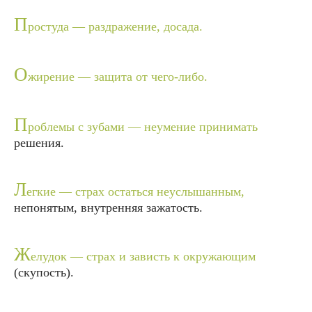
П
ростуда — раздражение, досада.
О
жирение — защита от чего-либо.
П
роблемы с зубами — неумение принимать
решения.
Л
егкие — страх остаться неуслышанным,
непонятым, внутренняя зажатость.
Ж
елудок — страх и зависть к окружающим
(скупость).