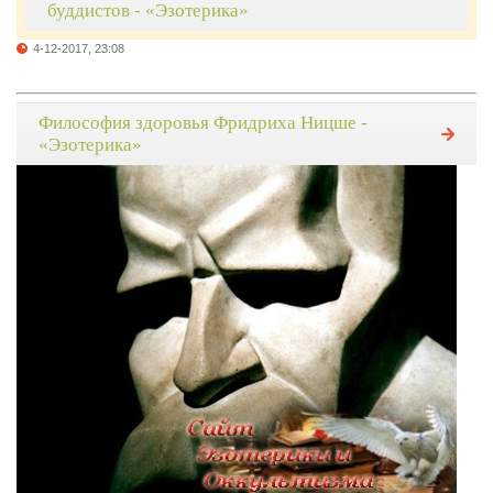
буддистов - «Эзотерика»
4-12-2017, 23:08
Философия здоровья Фридриха Ницше -
«Эзотерика»