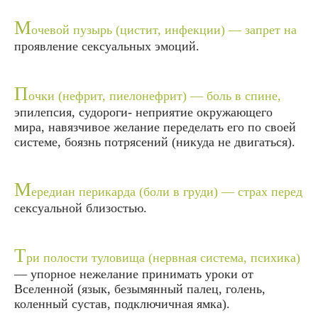
М
очевой пузырь (цистит, инфекции) — запрет на
проявление сексуальных эмоций.
П
очки (нефрит, пиелонефрит) — боль в спине,
эпилепсия, судороги- неприятие окружающего
мира, навязчивое желание переделать его по своей
системе, боязнь потрясений (никуда не двигаться).
М
ередиан перикарда (боли в груди) — страх перед
сексуальной близостью.
Т
ри полости туловища (нервная система, психика)
— упорное нежелание принимать уроки от
Вселенной (язык, безымянный палец, голень,
коленный сустав, подключичная ямка).