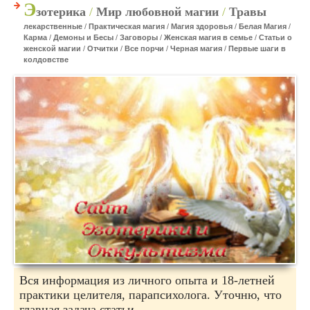
Э
зотерика
/
Мир любовной магии
/
Травы
лекарственные
/
Практическая магия
/
Магия здоровья
/
Белая Магия
/
Карма
/
Демоны и Бесы
/
Заговоры
/
Женская магия в семье
/
Статьи о
женской магии
/
Отчитки
/
Все порчи
/
Черная магия
/
Первые шаги в
колдовстве
Вся информация из личного опыта и 18-летней
практики целителя, парапсихолога. Уточню, что
главная задача статьи —