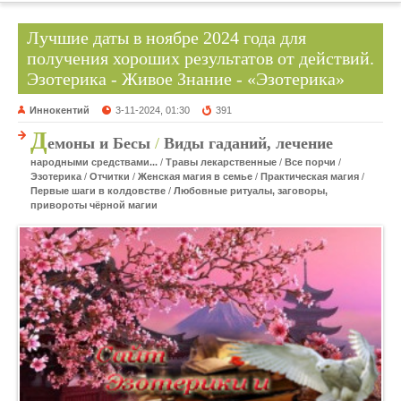
Лучшие даты в ноябре 2024 года для
получения хороших результатов от действий.
Эзотерика - Живое Знание - «Эзотерика»
Иннокентий
3-11-2024, 01:30
391
Д
емоны и Бесы
/
Виды гаданий, лечение
народными средствами...
/
Травы лекарственные
/
Все порчи
/
Эзотерика
/
Отчитки
/
Женская магия в семье
/
Практическая магия
/
Первые шаги в колдовстве
/
Любовные ритуалы, заговоры,
привороты чёрной магии