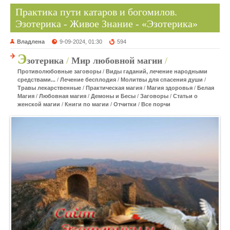
Практика пути катаров и богомилов.
Эзотерика - Живое Знание - «Эзотерика»
Владлена
9-09-2024, 01:30
594
Э
зотерика
/
Мир любовной магии
/
Противолюбовные заговоры
/
Виды гаданий, лечение народными
средствами...
/
Лечение бесплодия
/
Молитвы для спасения души
/
Травы лекарственные
/
Практическая магия
/
Магия здоровья
/
Белая
Магия
/
Любовная магия
/
Демоны и Бесы
/
Заговоры
/
Статьи о
женской магии
/
Книги по магии
/
Отчитки
/
Все порчи