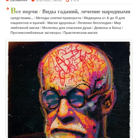
В
се порчи
/
Виды гаданий, лечение народными
средствами...
/
Методы снятия приворота
/
Медицина от А до Я для
пациентов и врачей
/
Магия здоровья
/
Лечение бесплодия
/
Мир
любовной магии
/
Молитвы для спасения души
/
Демоны и Бесы
/
Противолюбовные заговоры
/
Практическая магия