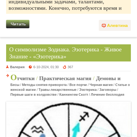
индивидуальными задачами, талантами,
возможностями. Конечно, потребуются время и
Читать
Алевтина
О символизме Зодиака. Эзотерика - Живое
Знание - «Эзотерика»
Валерия
6-10-2024, 01:30
367
О
тчитки
/
Практическая магия
/
Демоны и
Бесы
/
Методы снятия приворота
/
Все порчи
/
Черная магия
/
Статьи о
женской магии
/
Травы лекарственные
/
Эзотерика
/
Заговоры
/
Первые шаги в колдовстве
/
Каннингем Скотт
/
Лечение бесплодия