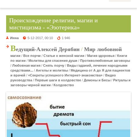
Происхождение религии, магии и
мистицизма - «Эзотерика»
Инна
5-12-2017, 00:10
1 946
В
едущий-Алексей Дерябин
/
Мир любовной
магии
/
Все порчи
/
Статьи о женской магии
/
Магия здоровья
/
Книги
по магии
/
Молитвы для спасения души
/
Противолюбовные заговоры
/
Любовная магия
/
Снять порчу
/
Виды гаданий, лечение народными
средствами...
/
Ангелы и молитвы
/
Медицина от А до Я для пациентов
и врачей
/
«Секреты успешного Интернет-знакомства»
/
Видео
руководства
/
Первые шаги в колдовстве
/
Демоны и Бесы
/
Ритуалы и
заговоры черной магии
/
Колдовство