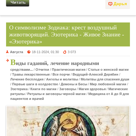
Читать
Дарья
О символизме Зодиака: крест воздушный
животворящий. Эзотерика - Живое Знание -
«Эзотерика»
Августа
18-11-2024, 01:30
3 073
В
иды гаданий, лечение народными
средствами...
/
Отчитки
/
Практическая магия
/
Статьи о женской магии
/
Травы лекарственные
/
Все порчи
/
Ведущий-Алексей Дерябин
/
Лечение бесплодия
/
Ангелы и молитвы
/
Молитвы для спасения души
/
Первые шаги в колдовстве
/
Демоны и Бесы
/
Мир любовной магии
/
Эзотерика
/
Книги по магии
/
Заговоры
/
Магия здоровья
/
Магические
ритуалы
/
Ритуалы и заговоры черной магии
/
Медицина от А до Я для
пациентов и врачей