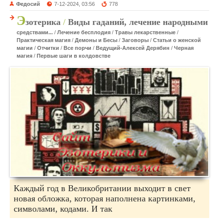
Федосий
7-12-2024, 03:56
778
Э
зотерика
/
Виды гаданий, лечение народными
средствами...
/
Лечение бесплодия
/
Травы лекарственные
/
Практическая магия
/
Демоны и Бесы
/
Заговоры
/
Статьи о женской
магии
/
Отчитки
/
Все порчи
/
Ведущий-Алексей Дерябин
/
Черная
магия
/
Первые шаги в колдовстве
Каждый год в Великобритании выходит в свет
новая обложка, которая наполнена картинками,
символами, кодами. И так