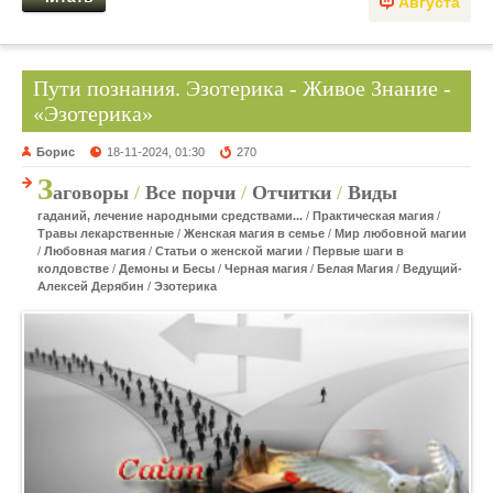
Августа
Пути познания. Эзотерика - Живое Знание -
«Эзотерика»
Борис
18-11-2024, 01:30
270
З
аговоры
/
Все порчи
/
Отчитки
/
Виды
гаданий, лечение народными средствами...
/
Практическая магия
/
Травы лекарственные
/
Женская магия в семье
/
Мир любовной магии
/
Любовная магия
/
Статьи о женской магии
/
Первые шаги в
колдовстве
/
Демоны и Бесы
/
Черная магия
/
Белая Магия
/
Ведущий-
Алексей Дерябин
/
Эзотерика