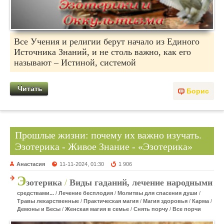
Все Учения и религии берут начало из Единого
Источника Знаний, и не столь важно, как его
называют – Истиной, системой
Читать
Борис
Прошлые жизни: почему их важно изучать.
Эзотерика - Живое Знание - «Эзотерика»
Анастасия
11-11-2024, 01:30
1 906
Э
зотерика
/
Виды гаданий, лечение народными
средствами...
/
Лечение бесплодия
/
Молитвы для спасения души
/
Травы лекарственные
/
Практическая магия
/
Магия здоровья
/
Карма
/
Демоны и Бесы
/
Женская магия в семье
/
Снять порчу
/
Все порчи