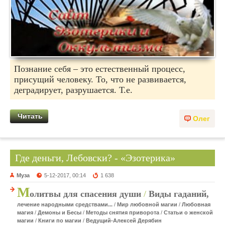
Познание себя – это естественный процесс,
присущий человеку. То, что не развивается,
деградирует, разрушается. Т.е.
Читать
Олег
Где деньги, Лебовски? - «Эзотерика»
Муза
5-12-2017, 00:14
1 638
М
олитвы для спасения души
/
Виды гаданий,
лечение народными средствами...
/
Мир любовной магии
/
Любовная
магия
/
Демоны и Бесы
/
Методы снятия приворота
/
Статьи о женской
магии
/
Книги по магии
/
Ведущий-Алексей Дерябин