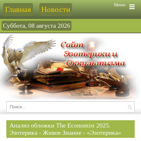
Меню
Главная
Новости
Суббота, 08 августа 2026
Анализ обложки The Economist 2025.
Эзотерика - Живое Знание - «Эзотерика»