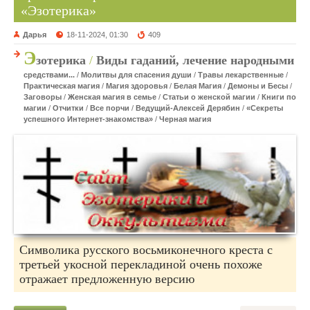
«Эзотерика»
Дарья
18-11-2024, 01:30
409
Э
зотерика
/
Виды гаданий, лечение народными
средствами...
/
Молитвы для спасения души
/
Травы лекарственные
/
Практическая магия
/
Магия здоровья
/
Белая Магия
/
Демоны и Бесы
/
Заговоры
/
Женская магия в семье
/
Статьи о женской магии
/
Книги по
магии
/
Отчитки
/
Все порчи
/
Ведущий-Алексей Дерябин
/
«Секреты
успешного Интернет-знакомства»
/
Черная магия
Символика русского восьмиконечного креста с
третьей укосной перекладиной очень похоже
отражает предложенную версию