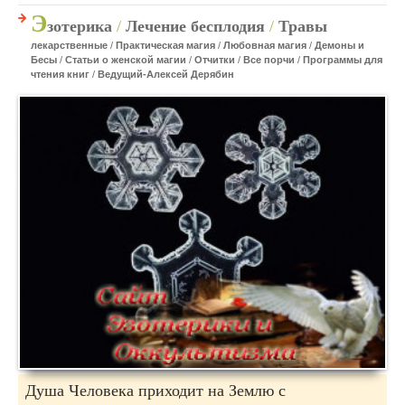
Э
зотерика
/
Лечение бесплодия
/
Травы
лекарственные
/
Практическая магия
/
Любовная магия
/
Демоны и
Бесы
/
Статьи о женской магии
/
Отчитки
/
Все порчи
/
Программы для
чтения книг
/
Ведущий-Алексей Дерябин
Душа Человека приходит на Землю с