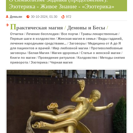
Эзотерика - Живое Знание - «Эзотерика»
Демьян
30-10-2024, 01:30
972
П
рактическая магия
/
Демоны и Бесы
/
Отчитки
/
Лечение бесплодия
/
Все порчи
/
Травы лекарственные
/
Первые шаги в колдовстве
/
Женская магия в семье
/
Виды гаданий,
лечение народными средствами...
/
Заговоры
/
Медицина от А до Я
для пациентов и врачей
/
Мир любовной магии
/
Противолюбовные
заговоры
/
Белая Магия
/
Магия здоровья
/
Статьи о женской магии
/
Книги по магии
/
Проведение ритуалов
/
Колдовство
/
Методы снятия
приворота
/
Эзотерика
/
Черная магия