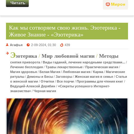
Читать
Мирон
Как мы сотворяем свою жизнь. Эзотерика -
Живое Знание - «Эзотерика»
Агафья
2-09-2024, 01:30
439
Э
зотерика
/
Мир любовной магии
/
Методы
снятия приворота
/
Виды гаданий, лечение народными средствами...
/
Лечение бесплодия
/
Травы лекарственные
/
Практическая магия
/
Магия здоровья
/
Белая Магия
/
Любовная магия
/
Карма
/
Магические
ритуалы
/
Демоны и Бесы
/
Заговоры
/
Женская магия в семье
/
Статьи
о женской магии
/
Отчитки
/
Все порчи
/
Программы для чтения книг
/
Ведущий-Алексей Дерябин
/
«Секреты успешного Интернет-
знакомства»
/
Черная магия