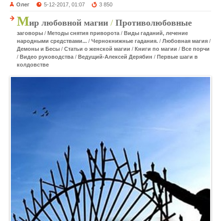
Олег
5-12-2017, 01:07
3 850
М
ир любовной магии
/
Противолюбовные
заговоры
/
Методы снятия приворота
/
Виды гаданий, лечение
народными средствами...
/
Чернокнижные гадания.
/
Любовная магия
/
Демоны и Бесы
/
Статьи о женской магии
/
Книги по магии
/
Все порчи
/
Видео руководства
/
Ведущий-Алексей Дерябин
/
Первые шаги в
колдовстве