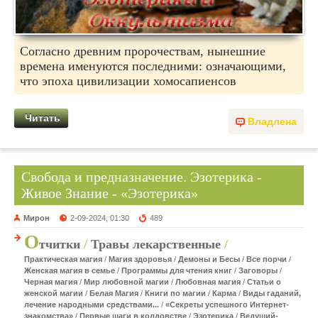
Согласно древним пророчествам, нынешние
времена именуются последними: означающими,
что эпоха цивилизации хомосапиенсов
Читать
Владлена
Свобода и предназначение. Эзотерика -
Живое Знание - «Эзотерика»
Мирон
2-09-2024, 01:30
489
О
тчитки
/
Травы лекарственные
/
Практическая магия
/
Магия здоровья
/
Демоны и Бесы
/
Все порчи
/
Женская магия в семье
/
Программы для чтения книг
/
Заговоры
/
Черная магия
/
Мир любовной магии
/
Любовная магия
/
Статьи о
женской магии
/
Белая Магия
/
Книги по магии
/
Карма
/
Виды гаданий,
лечение народными средствами...
/
«Секреты успешного Интернет-
знакомства»
/
Первые шаги в колдовстве
/
Эзотерика
/
Ведущий-