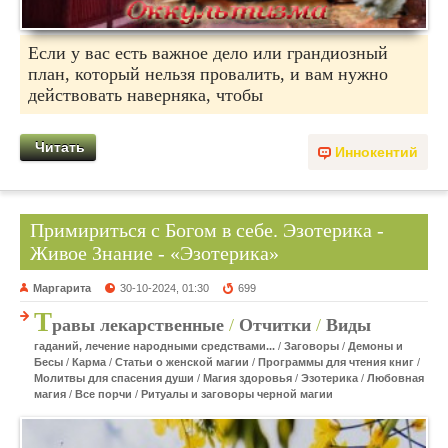
Если у вас есть важное дело или грандиозный
план, который нельзя провалить, и вам нужно
действовать наверняка, чтобы
Читать
Иннокентий
Примириться с Богом в себе. Эзотерика -
Живое Знание - «Эзотерика»
Маргарита
30-10-2024, 01:30
699
Т
равы лекарственные
/
Отчитки
/
Виды
гаданий, лечение народными средствами...
/
Заговоры
/
Демоны и
Бесы
/
Карма
/
Статьи о женской магии
/
Программы для чтения книг
/
Молитвы для спасения души
/
Магия здоровья
/
Эзотерика
/
Любовная
магия
/
Все порчи
/
Ритуалы и заговоры черной магии