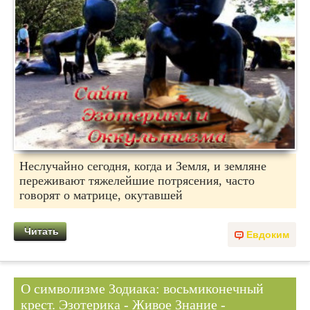
Неслучайно сегодня, когда и Земля, и земляне
переживают тяжелейшие потрясения, часто
говорят о матрице, окутавшей
Читать
Евдоким
О символизме Зодиака: восьмиконечный
крест. Эзотерика - Живое Знание -