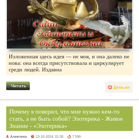
Изложенная здесь идея — не моя, и она далеко не
нова: она всегда присутствовала и циркулирует
среди людей. Издавна
Читать
Демьян
Почему я поверил, что мне нужно кем-то
стать, а не быть собой? Эзотерика - Живое
Знание - «Эзотерика»
Алевтина
13-10-2024, 01:30
7 599