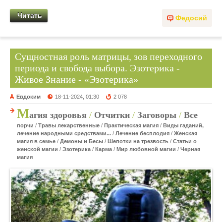
Читать
Федосий
Сущностная роль матрицы, зов переходного
периода и свобода выбора. Эзотерика -
Живое Знание - «Эзотерика»
Евдоким
18-11-2024, 01:30
2 078
М
агия здоровья
/
Отчитки
/
Заговоры
/
Все
порчи
/
Травы лекарственные
/
Практическая магия
/
Виды гаданий,
лечение народными средствами...
/
Лечение бесплодия
/
Женская
магия в семье
/
Демоны и Бесы
/
Шепотки на трезвость
/
Статьи о
женской магии
/
Эзотерика
/
Карма
/
Мир любовной магии
/
Черная
магия