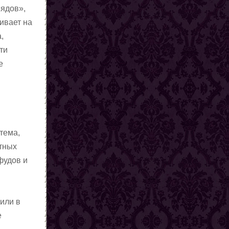
«ядов»,
аивает на
,
ти
е
тема,
атных
фудов и
или в
е