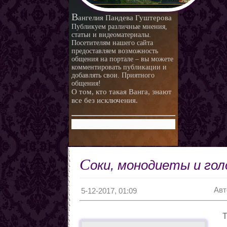
В
ангелия Пандева Гуштерова
Публикуем различные мнения,
статьи и видеоматериалы.
Посетителям нашего сайта
предоставляем возможность
общения на портале – вы можете
комментировать публикации и
добавлять свои. Приятного
общения!
О том, кто такая Ванга, знают
все без исключения.
С
оки, монодиеты и гол
Авт
5-12-2017, 01:09
Т