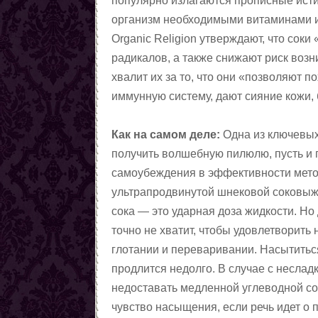
популярно излагаются прописные истин
организм необходимыми витаминами и
Organic Religion утверждают, что сок
радикалов, а также снижают риск воз
хвалит их за то, что они «позволяют 
иммунную систему, дают сияние кожи, б
Как на самом деле:
Одна из ключевых
получить волшебную пилюлю, пусть и 
самоубеждения в эффективности метод
ультрапродвинутой шнековой соковыжи
сока — это ударная доза жидкости. Но
точно не хватит, чтобы удовлетворит
глотании и переваривании. Насытиться
продлится недолго. В случае с несла
недоставать медленной углеводной со
чувство насыщения, если речь идет о 