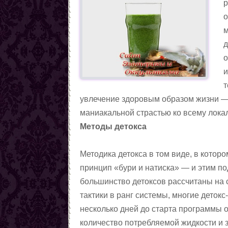
р
о
м
д
о
и
т
увлечение здоровым образом жизни — 
маниакальной страстью ко всему лока
Методы детокса
Методика детокса в том виде, в котор
принцип «бури и натиска» — и этим по
большинство детоксов рассчитаны на с
тактики в ранг системы, многие детокс
несколько дней до старта программы от
количество потребляемой жидкости и з