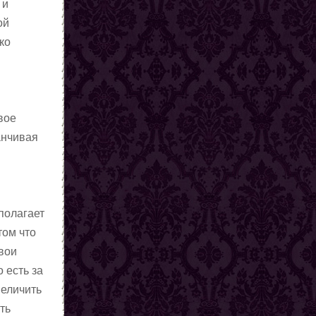
 и
ой
ко
вое
анчивая
полагает
том что
свои
 есть за
величить
ть