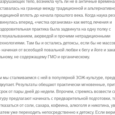
азрушающих тело, возникла чуть ли не в античные времена
ставалась на границе между традиционной и альтернативн
едициной вплоть до начала прошлого века. Когда наука рез
винулась вперед, «чистка организма» как метод лечения и
здоровительная практика была задвинута на одну полку с
глоукалыванием, аюрведой и прочими нетрадиционными
ехнологиями. Там бы и остались детоксы, если бы не массо
начиная от всеобщей повальной любви к бегу и йоге и зак
льному, не содержащему ГМО и органическому.
ом мы сталкиваемся с ней в популярной ЗОЖ-культуре, пред
дкупает. Результаты обещают практически мгновенные, при
рок от пары дней до недели. Впрочем, стремясь возвести 
-гуру предлагают начинать с предварительной подготовки, то
казаться от соли, сахара, кофеина, алкоголя и никотина, у
атем уже переходить непосредственно к детоксу. Если вери