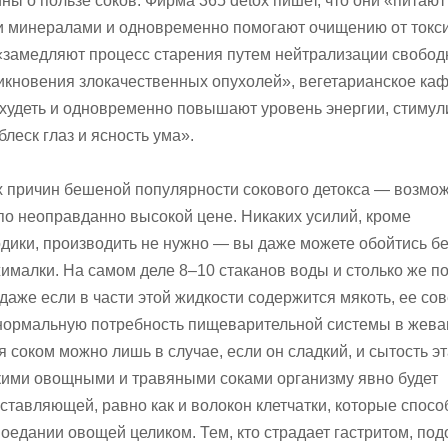
ы о пользе соков. Фирма 365 detox пишет, что они «питают
 минералами и одновременно помогают очищению от токси
и «замедляют процесс старения путем нейтрализации свобо
никновения злокачественных опухолей», вегетарианское каф
похудеть и одновременно повышают уровень энергии, стиму
леск глаз и ясность ума».
 причин бешеной популярности сокового детокса — возмо
по неоправданно высокой цене. Никаких усилий, кроме
ики, производить не нужно — вы даже можете обойтись б
малки. На самом деле 8–10 стаканов воды и столько же п
 даже если в части этой жидкости содержится мякоть, ее с
ь нормальную потребность пищеварительной системы в жева
 соком можно лишь в случае, если он сладкий, и сытость э
дкими овощными и травяными соками организму явно будет
ставляющей, равно как и волокон клетчатки, которые спосо
поедании овощей целиком. Тем, кто страдает гастритом, по