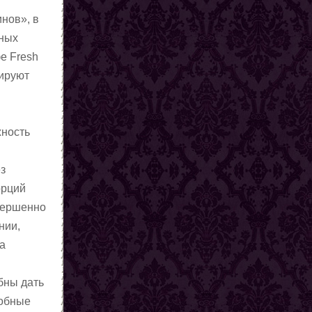
нов», в
дных
е Fresh
лируют
жность
ез
орций
овершенно
нии,
та
бны дать
добные