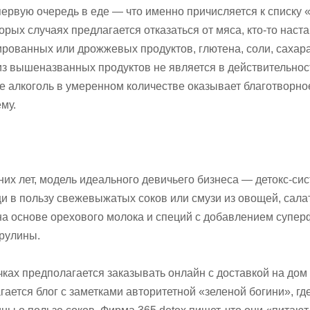
ервую очередь в еде — что именно причисляется к списку 
орых случаях предлагается отказаться от мяса, кто-то наст
ованных или дрожжевых продуктов, глютена, соли, сахара
из вышеназванных продуктов не является в действительнос
е алкоголь в умеренном количестве оказывает благотворно
му.
их лет, модель идеального девичьего бизнеса — детокс-сис
и в пользу свежевыжатых соков или смузи из овощей, сал
 на основе орехового молока и специй с добавлением супер
рулины.
ках предполагается заказывать онлайн с доставкой на дом 
гается блог с заметками авторитетной «зеленой богини», гд