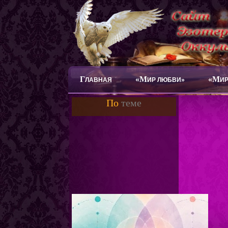
Г
«М
«М
ЛАВНАЯ
ИР ЛЮБВИ»
ИР
По
теме