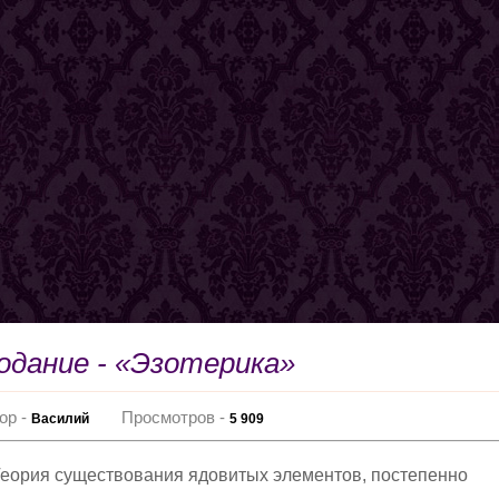
одание - «Эзотерика»
ор -
Просмотров -
Василий
5 909
еория существования ядовитых элементов, постепенно