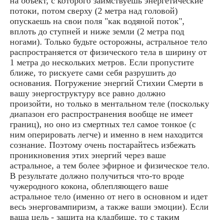
на объект, с которого заимствуешь энергетические
потоки, потом сверху (2 метра над головой)
опускаешь на свои поля "как водяной поток",
вплоть до ступней и ниже земли (2 метра под
ногами). Только будьте осторожны, астральное тело
распространяется от физического тела в ширину от
1 метра до нескольких метров. Если пропустите
ближе, то рискуете сами себя разрушить до
основания. Погружение энергий Стихии Смерти в
вашу энергоструктуру все равно должно
произойти, но только в ментальном теле (поскольку
диапазон его распространения вообще не имеет
границ), но оно из смертных тел самое тонкое (с
ним оперировать легче) и именно в нем находится
сознание. Поэтому очень постарайтесь избежать
проникновения этих энергий через ваше
астральное, а тем более эфирное и физическое тело.
В результате должно получиться что-то вроде
чужеродного кокона, облепляющего ваше
астральное тело (именно от него в основном и идет
весь энерговампиризм, а также ваши эмоции). Если
ваша цель - защита на кладбище, то с таким