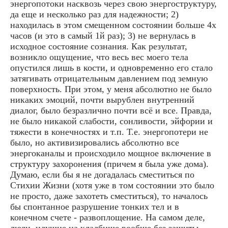
энергопотоки насквозь через свою энергоструктуру,
да еще и несколько раз для надежности; 2)
находилась в этом смещенном состоянии больше 4х
часов (и это в самый 1й раз); 3) не вернулась в
исходное состояние сознания. Как результат,
возникло ощущение, что весь вес моего тела
опустился лишь в кости, и одновременно его стало
затягивать отрицательным давлением под земную
поверхность. При этом, у меня абсолютно не было
никаких эмоций, почти вырублен внутренний
диалог, было безразлично почти всё и все. Правда,
не было никакой слабости, сонливости, эйфории и
тяжести в конечностях и т.п. Т.е. энергопотери не
было, но активизировались абсолютно все
энергоканалы и происходило мощное включение в
структуру захоронения (причем я была уже дома).
Думаю, если бы я не догадалась сместиться по
Стихии Жизни (хотя уже в том состоянии это было
не просто, даже захотеть сместиться), то началось
бы спонтанное разрушение тонких тел и в
конечном счете - развоплощение. На самом деле,
люди, идущие на кладбище вообще без защиты,