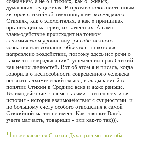
сознанием, а не о Стихиях, как о "живых,
думающих" существах. В противоположность иным
авторов стихийной тематики, я не рассуждала о
Стихиях, как о элементалях, а как о принципах
организации материи, их качествах. А само
взаимодействие происходит на тонком
алхимическом уровне внутри собственного
сознания или сознания объектов, на которые
направлено воздействие, поэтому здесь нет речи о
каком-то "обкрадывании", ущемлении прав Стихий,
как неких личностей. Вот об этом я и писала, когда
говорила о неспособности современного человека
осознать алхимический смысл, вкладываемый в
понятие Стихии в Средние века и даже раньше.
Взаимодействие с элементалями - это совсем иная
история - история взаимодействия с сущностями, и
по большому счету особого отношения к самой
Стихийной магии не имеет. Как говорит Darek,
учите матчасть, товарищи - или как-то так))).
Ч
то же касается Стихии Духа, рассмотрим оба