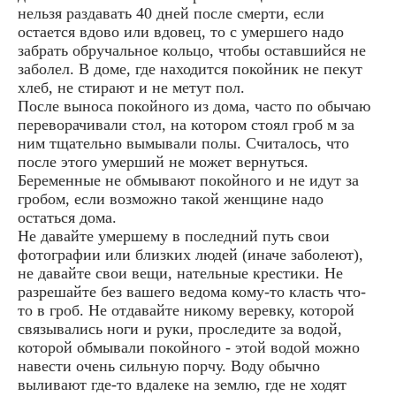
нельзя раздавать 40 дней после смерти, если
остается вдово или вдовец, то с умершего надо
забрать обручальное кольцо, чтобы оставшийся не
заболел. В доме, где находится покойник не пекут
хлеб, не стирают и не метут пол.
После выноса покойного из дома, часто по обычаю
переворачивали стол, на котором стоял гроб м за
ним тщательно вымывали полы. Считалось, что
после этого умерший не может вернуться.
Беременные не обмывают покойного и не идут за
гробом, если возможно такой женщине надо
остаться дома.
Не давайте умершему в последний путь свои
фотографии или близких людей (иначе заболеют),
не давайте свои вещи, нательные крестики. Не
разрешайте без вашего ведома кому-то класть что-
то в гроб. Не отдавайте никому веревку, которой
связывались ноги и руки, проследите за водой,
которой обмывали покойного - этой водой можно
навести очень сильную порчу. Воду обычно
выливают где-то вдалеке на землю, где не ходят