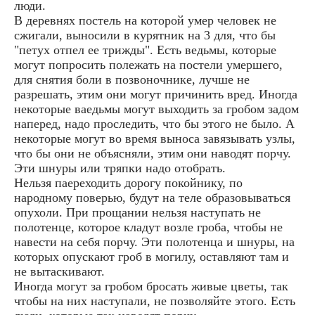
люди.
В деревнях постель на которой умер человек не
сжигали, выносили в курятник на 3 для, что бы
"петух отпел ее трижды". Есть ведьмы, которые
могут попросить полежать на постели умершего,
для снятия боли в позвоночнике, лучше не
разрешать, этим они могут причинить вред. Иногда
некоторые ваедьмы могут выходить за гробом задом
наперед, надо проследить, что бы этого не было. А
некоторые могут во время выноса завязывать узлы,
что бы они не объясняли, этим они наводят порчу.
Эти шнуры или тряпки надо отобрать.
Нельзя паереходить дорогу покойнику, по
народному поверью, будут на теле образовываться
опухоли. При прощании нельзя наступать не
полотенце, которое кладут возле гроба, чтобы не
навести на себя порчу. Эти полотенца и шнуры, на
которых опускают гроб в могилу, оставляют там и
не вытаскивают.
Иногда могут за гробом бросать живые цветы, так
чтобы на них наступали, не позволяйте этого. Есть