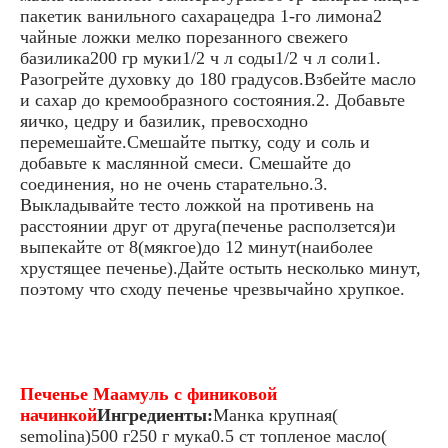
пакетик ванильного сахарацедра 1-го лимона2
чайные ложки мелко порезанного свежего
базилика200 гр муки1/2 ч л соды1/2 ч л соли1.
Разогрейте духовку до 180 градусов.Взбейте масло
и сахар до кремообразного состояния.2. Добавьте
яичко, цедру и базилик, превосходно
перемешайте.Смешайте пытку, соду и соль и
добавьте к маслянной смеси. Смешайте до
соединения, но не очень старательно.3.
Выкладывайте тесто ложкой на противень на
расстоянии друг от друга(печенье расползется)и
выпекайте от 8(мякгое)до 12 минут(наиболее
хрустящее печенье).Дайте остыть несколько минут,
поэтому что сходу печенье чрезвычайно хрупкое.
Печенье Маамуль с финиковой
начинкой
Ингредиенты:
Манка крупная(
semolina)500 г250 г мука0.5 ст топленое масло(