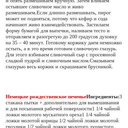
и опять размешиваем вручную. Затем вливаем
остывшее сливочное масло и живо
размешиваем.Если длинно размешивать, пирог
может не подняться, потому что кефир и сода
начинают живо взаимодействовать. Застилаем
форму бумагой для выпечки, наливаем тесто и
отправляем в разогретую до 200 градусов духовку
на 35 – 40 минут. Готовому коржику даем немножко
остыть, а в это время готовим сливочную глазурь.
Для этого взбиваем сливочный сыр с просеянной
сладкой пудрой и сливочным маслом.Смазываем
глазурью весь коржик и скрашиваем брусникой.
Немецкое рождественское печенье
Ингредиенты:
3
стакана пытки + дополнительно для вымешивания
и для посыпания рабочей поверхности1 1/4 чайной
ложки молотого мускатного ореха1 1/4 чайной
ложки молотой корицы 1/2 чайной ложки молотой
гвоздики 1/2 чайной ложки молотого душистого