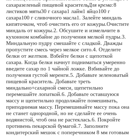
сахаразеленый пищевой краситель
Для крема:
8
листиков мяты30 г сахара1 лайм1 яйцо100 г
сахара100 г сливочного масла1. Залейте миндаль
кипяточком, чтоб очистить его от кожуры.Очистите
миндаль от кожуры.2. Обсушите и измельчите в
кухонном комбайне до получения мелкой пудры.3.
Миндальную пудру смешайте с сладкой. Дважды
пропустите смесь через мелкое сито.4. Отделите
белки от желтков. Взбейте белки с щепоткой
сахара. Когда белки начнут подниматься умеренно
введите сахар по 1 чайной ложке. Взбивайте до
получения густой меренги.5. Добавьте зеленоватый
пищевой краситель. Добавьте треть
миндально+сахарной смеси, щепетильно
перемешайте лопаткой.6. Добавьте оставшуюся
массу и щепетильно продолжайте помешивать,
приподнимая массу. Перемешивайте массу пока она
не станет однородной, но не сделайте ее очень
водянистой, чтоб она не растеклась.6. Покройте
противень пекарской бумагой.7. Заполните
кондитерский мешок с поперечником 8 мм готовым