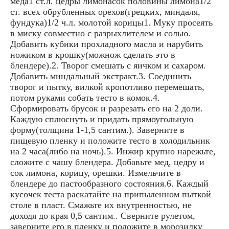
меда1 ст.л. цедры лимонасок половины лимона1/2
ст. всех обрубленных орехов(грецких, миндаля,
фундука)1/2 ч.л. молотой корицы1. Муку просеять
в миску совместно с разрыхлителем и солью.
Добавить кубики прохладного масла и нарубить
ножиком в крошку(можнож сделать это в
блендере).2. Творог смешать с яичком и сахаром.
Добавить миндальный экстракт.3. Соединить
творог и пытку, вилкой кропотливо перемешать,
потом руками собать тесто в комок.4.
Сформировать брусок и разрезать его на 2 доли.
Каждую сплюснуть и придать прямоугольную
форму(толщина 1-1,5 сантим.). Заверните в
пищевую пленку и положите тесто в холодильник
на 2 часа(либо на ночь).5. Инжир крупно нарежьте,
сложите с чашу блендера. Добавьте мед, цедру и
сок лимона, корицу, орешки. Измельчите в
блендере до пастообразного состояния.6. Каждый
кусочек теста раскатайте на припыленном пыткой
столе в пласт. Смажьте их внутренностью, не
доходя до края 0,5 сантим.. Сверните рулетом,
заверните его в пленку и положите в морозилку