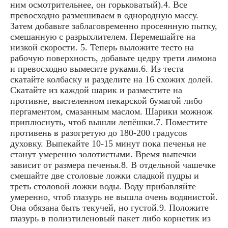
ним осмотрительнее, он горьковатый).4. Все
превосходно размешиваем в однородную массу.
Затем добавьте заблаговременно просеянную пытку,
смешанную с разрыхлителем. Перемешайте на
низкой скорости. 5. Теперь выложите тесто на
рабочую поверхность, добавьте цедру трети лимона
и превосходно вымесите руками.6. Из теста
скатайте колбаску и разделите на 16 схожих долей.
Скатайте из каждой шарик и разместите на
противне, выстеленном пекарской бумагой либо
пергаментом, смазанным маслом. Шарики можнож
приплюснуть, чтоб вышли лепёшки.7. Поместите
противень в разогретую до 180-200 градусов
духовку. Выпекайте 10-15 минут пока печенья не
станут умеренно золотистыми. Время выпечки
зависит от размера печенья.8. В отдельной чашечке
смешайте две столовые ложки сладкой пудры и
треть столовой ложки воды. Воду прибавляйте
умеренно, чтоб глазурь не вышла очень водянистой.
Она обязана быть текучей, но густой.9. Положите
глазурь в полиэтиленовый пакет либо корнетик из