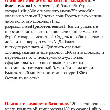
Овсяное печенье с бананом и шоколадом
Вам
будет нужно:
1 малюсенький банан45г бурого
сахара1 яйцо30г сливочного масла75г муки90г
овсяных хлопьевЩепотка солиГорсть шоко-капель
либо колотого шоколада1 ч.л.
разрыхлителя
Приготовление:
1. Банан размять в
пюре,добавить растопленное сливочное масло и
бурый сахар,размешать.2. Отдельно взбить яичко и
добавить в первую смесь.3. Добавить
пытку,перемешать.4. Добавить овсяные
хлопья,размешать еще разов.5. Добавить шоколад и
перемешать.6. С поддержкою 2-ух ложек
сформировать шарики и выложить их на
противень, застеленный бумагой для выпечки.
Выпекать 20 минут при температуре 180гр.
Остудить на сетке.
Печенье с лимоном и базиликом
120 гр сливочного
масла комнатной температуры180 гр сахара1 яйцо1