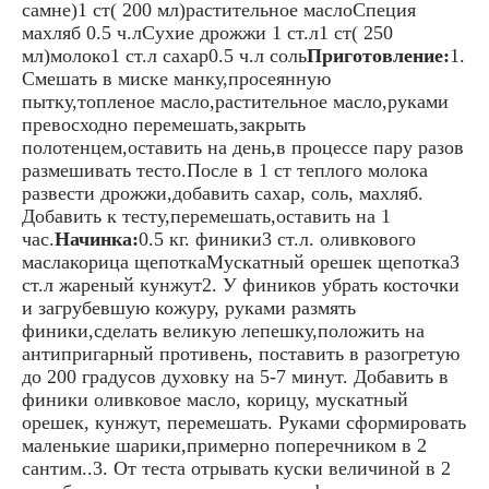
самне)1 ст( 200 мл)растительное маслоСпеция
махляб 0.5 ч.лСухие дрожжи 1 ст.л1 ст( 250
мл)молоко1 ст.л сахар0.5 ч.л соль
Приготовление:
1.
Смешать в миске манку,просеянную
пытку,топленое масло,растительное масло,руками
превосходно перемешать,закрыть
полотенцем,оставить на день,в процессе пару разов
размешивать тесто.После в 1 ст теплого молока
развести дрожжи,добавить сахар, соль, махляб.
Добавить к тесту,перемешать,оставить на 1
час.
Начинка:
0.5 кг. финики3 ст.л. оливкового
маслакорица щепоткаМускатный орешек щепотка3
ст.л жареный кунжут2. У фиников убрать косточки
и загрубевшую кожуру, руками размять
финики,сделать великую лепешку,положить на
антипригарный противень, поставить в разогретую
до 200 градусов духовку на 5-7 минут. Добавить в
финики оливковое масло, корицу, мускатный
орешек, кунжут, перемешать. Руками сформировать
маленькие шарики,примерно поперечником в 2
сантим..3. От теста отрывать куски величиной в 2