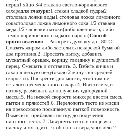
перца1 яйцо 3/4 стакана светло-коричневого
сахара
для глазури:
1 стакан сладкой пудры2
столовые ложки воды1 столовая ложка лимонного
сокастоловая ложка лимонного сока 1/2 стакана
меда 1/2 чашечки патоки(либо кленового, либо
темно-коричневого сладкого сиропа)
Способ
приготовления:
1. Разогреть духовку до 180°С.
Смазать жиром либо застелить пекарской бумагой
два противня.2. Просеять пытку, добавить
мускатный орешек, корицу, гвоздику и душистый
перец. Смешать и отставить. 3. Взбить яичка и
сахар в легкую пену(около 2 минут на средней
скорости). Поскрести дно миски, чтоб там не
осталось несмешанного сахара.4. Ввести мед и
патоку, размешать до получения однородной
массы.5. На низкой скорости миксера ввести смесь
пытки и пряностей.6. Переложить тесто из миски
на превосходно посыпанную пыткой поверхность.
Вымесить, прибавляя пытку, до получения
плотного теста. 7. Завернуть тесто в пищевую
пленку и охладить, чтоб оно затвердело(около 2