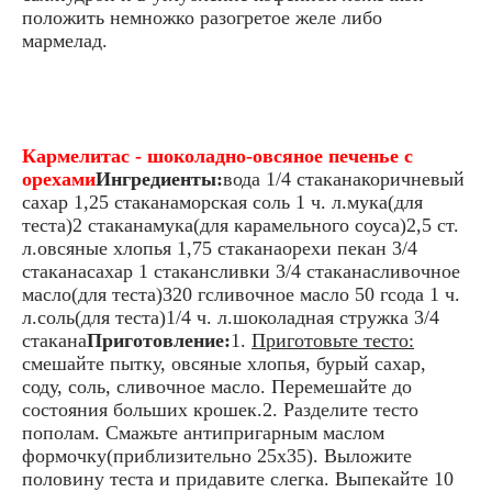
положить немножко разогретое желе либо
мармелад.
Кармелитас - шоколадно-овсяное печенье с
орехами
Ингредиенты:
вода 1/4 стаканакоричневый
сахар 1,25 стаканаморская соль 1 ч. л.мука(для
теста)2 стаканамука(для карамельного соуса)2,5 ст.
л.овсяные хлопья 1,75 стаканаорехи пекан 3/4
стаканасахар 1 стакансливки 3/4 стаканасливочное
масло(для теста)320 гсливочное масло 50 гсода 1 ч.
л.соль(для теста)1/4 ч. л.шоколадная стружка 3/4
стакана
Приготовление:
1.
Приготовьте тесто:
смешайте пытку, овсяные хлопья, бурый сахар,
соду, соль, сливочное масло. Перемешайте до
состояния больших крошек.2. Разделите тесто
пополам. Смажьте антипригарным маслом
формочку(приблизительно 25х35). Выложите
половину теста и придавите слегка. Выпекайте 10