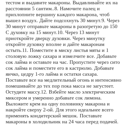
тестом и выдавите макароны. Выдавливайте их на
расстоянии 5 сантим..8. Намочите палец и
прихлопните вершину каждого макарона, чтоб
вышел воздух. Дайте подсохнуть 30 минут.9. Через
30 минут отправьте макароны в разогретую до 150
С духовку на 15 минут.10. Через 13 минут
приоткройте дверцу духовки. Через минутку
откройте духовку вполне и дайте макаронам
остыть.11. Поместите в миску листья мяты и 1
столовую ложку сахара и измелчите все. Добавьте
сок лайма и оставьте на час. Пропустите через сито
сок лайма и поместите его в кастрюлю. Добавьте
яичко, цедру 1-го лайма и остатки сахара.
Поставьте все на медлительный огонь и интенсивно
помешивайте до тех пор пока масса не загустеет.
Остудите массу.12. Взбейте масло электрическим
миксером и умеренно добавьте сок лимона.
Выложите крем на одну половинку макарона и
накройте сверху 2-ой. Для этого идеальнее всего
применять кондитерский мешок. Поставьте
макароны в холодильник на 24 часа перед подачей.