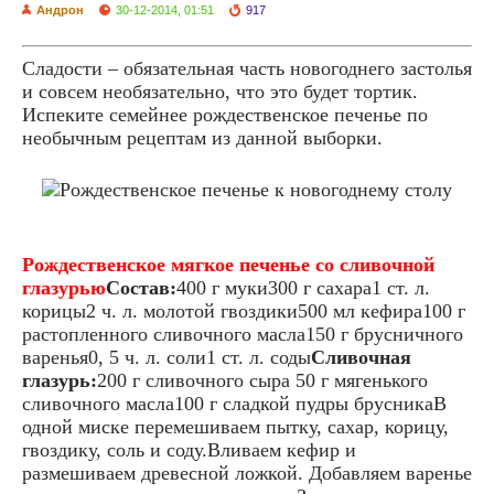
Андрон
30-12-2014, 01:51
917
Сладости – обязательная часть новогоднего застолья
и совсем необязательно, что это будет тортик.
Испеките семейнее рождественское печенье по
необычным рецептам из данной выборки.
Рождественское мягкое печенье со сливочной
глазурью
Состав:
400 г муки300 г сахара1 ст. л.
корицы2 ч. л. молотой гвоздики500 мл кефира100 г
растопленного сливочного масла150 г брусничного
варенья0, 5 ч. л. соли1 ст. л. соды
Сливочная
глазурь:
200 г сливочного сыра 50 г мягенького
сливочного масла100 г сладкой пудры брусникаВ
одной миске перемешиваем пытку, сахар, корицу,
гвоздику, соль и соду.Вливаем кефир и
размешиваем древесной ложкой. Добавляем варенье