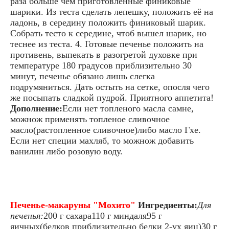
раза больше чем приготовленные финиковые
шарики. Из теста сделать лепешку, положить её на
ладонь, в середину положить финиковый шарик.
Собрать тесто к середине, чтоб вышел шарик, но
теснее из теста. 4. Готовые печенье положить на
противень, выпекать в разогретой духовке при
температуре 180 градусов приблизительно 30
минут, печенье обязано лишь слегка
подрумяниться. Дать остыть на сетке, опосля чего
же посыпать сладкой пудрой. Приятного аппетита!
Дополнение:
Если нет топленого масла самне,
можнож применять топленое сливочное
масло(растопленное сливочное)либо масло Гхе.
Если нет специи махляб, то можнож добавить
ванилин либо розовую воду.
Печенье-макаруны "Мохито"
Ингредиенты:
Для
печенья:
200 г сахара110 г миндаля95 г
яичных(белков приблизительно белки 2-ух яиц)30 г