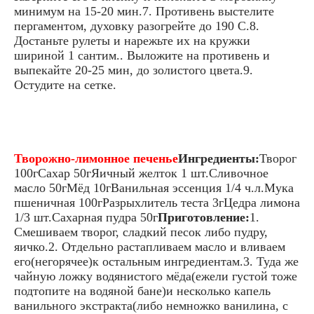
минимум на 15-20 мин.7. Противень выстелите
пергаментом, духовку разогрейте до 190 С.8.
Достаньте рулеты и нарежьте их на кружки
шириной 1 сантим.. Выложите на противень и
выпекайте 20-25 мин, до золистого цвета.9.
Остудите на сетке.
Творожно-лимонное печенье
Ингредиенты:
Творог
100гСахар 50гЯичный желток 1 шт.Сливочное
масло 50гМёд 10гВанильная эссенция 1/4 ч.л.Мука
пшеничная 100гРазрыхлитель теста 3гЦедра лимона
1/3 шт.Сахарная пудра 50г
Приготовление:
1.
Смешиваем творог, сладкий песок либо пудру,
яичко.2. Отдельно растапливаем масло и вливаем
его(негорячее)к остальным ингредиентам.3. Туда же
чайную ложку водянистого мёда(ежели густой тоже
подтопите на водяной бане)и несколько капель
ванильного экстракта(либо немножко ванилина, с