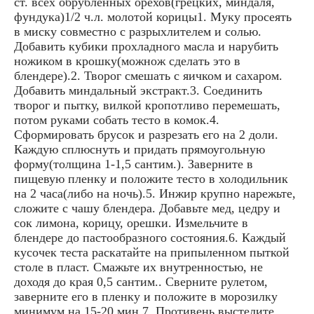
ст. всех обрубленных орехов(грецких, миндаля,
фундука)1/2 ч.л. молотой корицы1. Муку просеять
в миску совместно с разрыхлителем и солью.
Добавить кубики прохладного масла и нарубить
ножиком в крошку(можнож сделать это в
блендере).2. Творог смешать с яичком и сахаром.
Добавить миндальный экстракт.3. Соединить
творог и пытку, вилкой кропотливо перемешать,
потом руками собать тесто в комок.4.
Сформировать брусок и разрезать его на 2 доли.
Каждую сплюснуть и придать прямоугольную
форму(толщина 1-1,5 сантим.). Заверните в
пищевую пленку и положите тесто в холодильник
на 2 часа(либо на ночь).5. Инжир крупно нарежьте,
сложите с чашу блендера. Добавьте мед, цедру и
сок лимона, корицу, орешки. Измельчите в
блендере до пастообразного состояния.6. Каждый
кусочек теста раскатайте на припыленном пыткой
столе в пласт. Смажьте их внутренностью, не
доходя до края 0,5 сантим.. Сверните рулетом,
заверните его в пленку и положите в морозилку
минимум на 15-20 мин.7. Противень выстелите