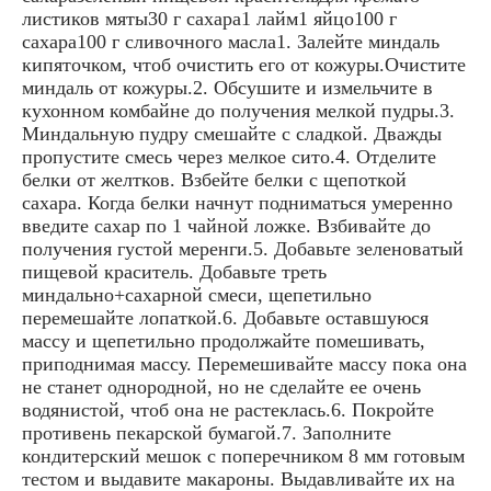
листиков мяты30 г сахара1 лайм1 яйцо100 г
сахара100 г сливочного масла1. Залейте миндаль
кипяточком, чтоб очистить его от кожуры.Очистите
миндаль от кожуры.2. Обсушите и измельчите в
кухонном комбайне до получения мелкой пудры.3.
Миндальную пудру смешайте с сладкой. Дважды
пропустите смесь через мелкое сито.4. Отделите
белки от желтков. Взбейте белки с щепоткой
сахара. Когда белки начнут подниматься умеренно
введите сахар по 1 чайной ложке. Взбивайте до
получения густой меренги.5. Добавьте зеленоватый
пищевой краситель. Добавьте треть
миндально+сахарной смеси, щепетильно
перемешайте лопаткой.6. Добавьте оставшуюся
массу и щепетильно продолжайте помешивать,
приподнимая массу. Перемешивайте массу пока она
не станет однородной, но не сделайте ее очень
водянистой, чтоб она не растеклась.6. Покройте
противень пекарской бумагой.7. Заполните
кондитерский мешок с поперечником 8 мм готовым
тестом и выдавите макароны. Выдавливайте их на