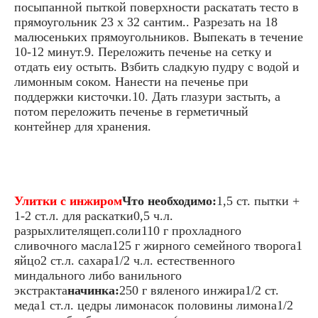
посыпанной пыткой поверхности раскатать тесто в
прямоугольник 23 x 32 сантим.. Разрезать на 18
малюсеньких прямоугольников. Выпекать в течение
10-12 минут.9. Переложить печенье на сетку и
отдать еиу остыть. Взбить сладкую пудру с водой и
лимонным соком. Нанести на печенье при
поддержки кисточки.10. Дать глазури застыть, а
потом переложить печенье в герметичный
контейнер для хранения.
Улитки с инжиром
Что необходимо:
1,5 ст. пытки +
1-2 ст.л. для раскатки0,5 ч.л.
разрыхлителящеп.соли110 г прохладного
сливочного масла125 г жирного семейного творога1
яйцо2 ст.л. сахара1/2 ч.л. естественного
миндального либо ванильного
экстракта
начинка:
250 г вяленого инжира1/2 ст.
меда1 ст.л. цедры лимонасок половины лимона1/2