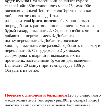
будет нужно:
1 малюсенький банан45г бурого
сахара1 яйцо30г сливочного масла75г муки90г
овсяных хлопьевЩепотка солиГорсть шоко-капель
либо колотого шоколада1 ч.л.
разрыхлителя
Приготовление:
1. Банан размять в
пюре,добавить растопленное сливочное масло и
бурый сахар,размешать.2. Отдельно взбить яичко и
добавить в первую смесь.3. Добавить
пытку,перемешать.4. Добавить овсяные
хлопья,размешать еще разов.5. Добавить шоколад и
перемешать.6. С поддержкою 2-ух ложек
сформировать шарики и выложить их на
противень, застеленный бумагой для выпечки.
Выпекать 20 минут при температуре 180гр.
Остудить на сетке.
Печенье с лимоном и базиликом
120 гр сливочного
масла комнатной температуры180 гр сахара1 яйцо1
пакетик ванильного сахарацедра 1-го лимона2