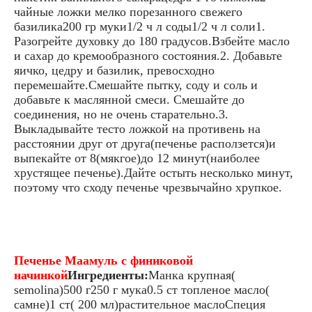
чайные ложки мелко порезанного свежего
базилика200 гр муки1/2 ч л соды1/2 ч л соли1.
Разогрейте духовку до 180 градусов.Взбейте масло
и сахар до кремообразного состояния.2. Добавьте
яичко, цедру и базилик, превосходно
перемешайте.Смешайте пытку, соду и соль и
добавьте к маслянной смеси. Смешайте до
соединения, но не очень старательно.3.
Выкладывайте тесто ложкой на противень на
расстоянии друг от друга(печенье расползется)и
выпекайте от 8(мякгое)до 12 минут(наиболее
хрустящее печенье).Дайте остыть несколько минут,
поэтому что сходу печенье чрезвычайно хрупкое.
Печенье Маамуль с финиковой
начинкой
Ингредиенты:
Манка крупная(
semolina)500 г250 г мука0.5 ст топленое масло(
самне)1 ст( 200 мл)растительное маслоСпеция