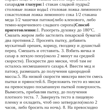
сахара
для глазури:
1 стакан сладкой пудры2
столовые ложки воды1 столовая ложка лимонного
сокастоловая ложка лимонного сока 1/2 стакана
меда 1/2 чашечки патоки(либо кленового, либо
темно-коричневого сладкого сиропа)
Способ
приготовления:
1. Разогреть духовку до 180°С.
Смазать жиром либо застелить пекарской бумагой
два противня.2. Просеять пытку, добавить
мускатный орешек, корицу, гвоздику и душистый
перец. Смешать и отставить. 3. Взбить яичка и
сахар в легкую пену(около 2 минут на средней
скорости). Поскрести дно миски, чтоб там не
осталось несмешанного сахара.4. Ввести мед и
патоку, размешать до получения однородной
массы.5. На низкой скорости миксера ввести смесь
пытки и пряностей.6. Переложить тесто из миски
на превосходно посыпанную пыткой поверхность.
Вымесить, прибавляя пытку, до получения
плотного теста. 7. Завернуть тесто в пищевую
пленку и охладить, чтоб оно затвердело(около 2
часов, либо бросить на ночь). 8. На превосходно