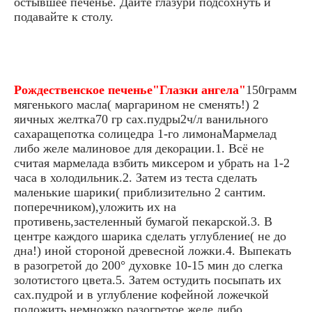
остывшее печенье. Дайте глазури подсохнуть и
подавайте к столу.
Рождественское печенье"Глазки ангела"
150грамм
мягенького масла( маргарином не сменять!) 2
яичных желтка70 гр сах.пудры2ч/л ванильного
сахаращепотка солицедра 1-го лимонаМармелад
либо желе малиновое для декорации.1. Всё не
считая мармелада взбить миксером и убрать на 1-2
часа в холодильник.2. Затем из теста сделать
маленькие шарики( приблизительно 2 сантим.
поперечником),уложить их на
противень,застеленный бумагой пекарской.3. В
центре каждого шарика сделать углубление( не до
дна!) иной стороной древесной ложки.4. Выпекать
в разогретой до 200° духовке 10-15 мин до слегка
золотистого цвета.5. Затем остудить посыпать их
сах.пудрой и в углубление кофейной ложечкой
положить немножко разогретое желе либо