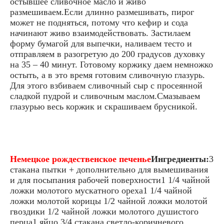
остывшее сливочное масло и живо
размешиваем.Если длинно размешивать, пирог
может не подняться, потому что кефир и сода
начинают живо взаимодействовать. Застилаем
форму бумагой для выпечки, наливаем тесто и
отправляем в разогретую до 200 градусов духовку
на 35 – 40 минут. Готовому коржику даем немножко
остыть, а в это время готовим сливочную глазурь.
Для этого взбиваем сливочный сыр с просеянной
сладкой пудрой и сливочным маслом.Смазываем
глазурью весь коржик и скрашиваем брусникой.
Немецкое рождественское печенье
Ингредиенты:
3
стакана пытки + дополнительно для вымешивания
и для посыпания рабочей поверхности1 1/4 чайной
ложки молотого мускатного ореха1 1/4 чайной
ложки молотой корицы 1/2 чайной ложки молотой
гвоздики 1/2 чайной ложки молотого душистого
перца1 яйцо 3/4 стакана светло-коричневого