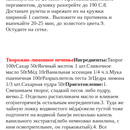
пергаментом, духовку разогрейте до 190 С.8.
Достаньте рулеты и нарежьте их на кружки
шириной 1 сантим.. Выложите на противень и
выпекайте 20-25 мин, до золистого цвета.9.
Остудите на сетке.
Творожно-лимонное печенье
Ингредиенты:
Творог
100гСахар 50гЯичный желток 1 шт.Сливочное
масло 50гМёд 10гВанильная эссенция 1/4 ч.л.Мука
пшеничная 100гРазрыхлитель теста 3гЦедра лимона
1/3 шт.Сахарная пудра 50г
Приготовление:
1.
Смешиваем творог, сладкий песок либо пудру,
яичко.2. Отдельно растапливаем масло и вливаем
его(негорячее)к остальным ингредиентам.3. Туда же
чайную ложку водянистого мёда(ежели густой тоже
подтопите на водяной бане)и несколько капель
ванильного экстракта(либо немножко ванилина, с
ним осмотрительнее, он горьковатый).4. Все