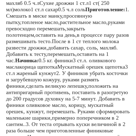
махляб 0.5 ч.лСухие дрожжи 1 ст.л1 ст( 250
мл)молоко1 ст.л сахар0.5 ч.л соль
Приготовление:
1.
Смешать в миске манку,просеянную
пытку,топленое масло,растительное масло,руками
превосходно перемешать,закрыть
полотенцем,оставить на день,в процессе пару разов
размешивать тесто.После в 1 ст теплого молока
развести дрожжи,добавить сахар, соль, махляб.
Добавить к тесту,перемешать,оставить на 1
час.
Начинка:
0.5 кг. финики3 ст.л. оливкового
маслакорица щепоткаМускатный орешек щепотка3
ст.л жареный кунжут2. У фиников убрать косточки
и загрубевшую кожуру, руками размять
финики,сделать великую лепешку,положить на
антипригарный противень, поставить в разогретую
до 200 градусов духовку на 5-7 минут. Добавить в
финики оливковое масло, корицу, мускатный
орешек, кунжут, перемешать. Руками сформировать
маленькие шарики,примерно поперечником в 2
сантим..3. От теста отрывать куски величиной в 2
раза больше чем приготовленные финиковые