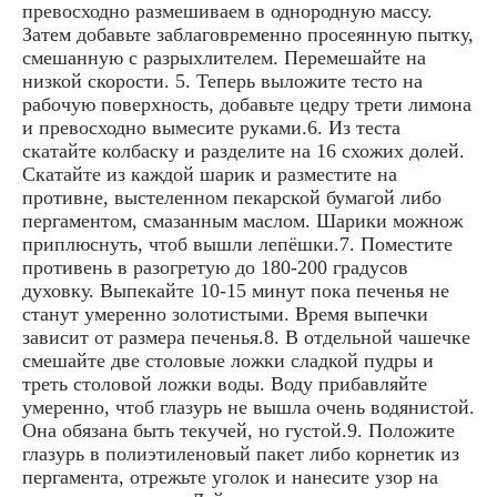
превосходно размешиваем в однородную массу.
Затем добавьте заблаговременно просеянную пытку,
смешанную с разрыхлителем. Перемешайте на
низкой скорости. 5. Теперь выложите тесто на
рабочую поверхность, добавьте цедру трети лимона
и превосходно вымесите руками.6. Из теста
скатайте колбаску и разделите на 16 схожих долей.
Скатайте из каждой шарик и разместите на
противне, выстеленном пекарской бумагой либо
пергаментом, смазанным маслом. Шарики можнож
приплюснуть, чтоб вышли лепёшки.7. Поместите
противень в разогретую до 180-200 градусов
духовку. Выпекайте 10-15 минут пока печенья не
станут умеренно золотистыми. Время выпечки
зависит от размера печенья.8. В отдельной чашечке
смешайте две столовые ложки сладкой пудры и
треть столовой ложки воды. Воду прибавляйте
умеренно, чтоб глазурь не вышла очень водянистой.
Она обязана быть текучей, но густой.9. Положите
глазурь в полиэтиленовый пакет либо корнетик из
пергамента, отрежьте уголок и нанесите узор на