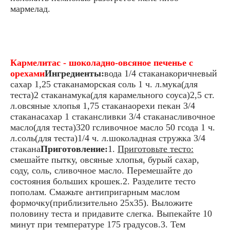
мармелад.
Кармелитас - шоколадно-овсяное печенье с
орехами
Ингредиенты:
вода 1/4 стаканакоричневый
сахар 1,25 стаканаморская соль 1 ч. л.мука(для
теста)2 стаканамука(для карамельного соуса)2,5 ст.
л.овсяные хлопья 1,75 стаканаорехи пекан 3/4
стаканасахар 1 стакансливки 3/4 стаканасливочное
масло(для теста)320 гсливочное масло 50 гсода 1 ч.
л.соль(для теста)1/4 ч. л.шоколадная стружка 3/4
стакана
Приготовление:
1.
Приготовьте тесто:
смешайте пытку, овсяные хлопья, бурый сахар,
соду, соль, сливочное масло. Перемешайте до
состояния больших крошек.2. Разделите тесто
пополам. Смажьте антипригарным маслом
формочку(приблизительно 25х35). Выложите
половину теста и придавите слегка. Выпекайте 10
минут при температуре 175 градусов.3. Тем