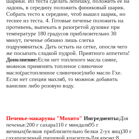
шарики. Из теста сделать лепешку, положить её на
ладонь, в середину положить финиковый шарик.
Собрать тесто к середине, чтоб вышел шарик, но
теснее из теста. 4. Готовые печенье положить на
противень, выпекать в разогретой духовке при
температуре 180 градусов приблизительно 30
минут, печенье обязано лишь слегка
подрумяниться. Дать остыть на сетке, опосля чего
же посыпать сладкой пудрой. Приятного аппетита!
Дополнение:
Если нет топленого масла самне,
можнож применять топленое сливочное
масло(растопленное сливочное)либо масло Гхе.
Если нет специи махляб, то можнож добавить
ванилин либо розовую воду.
Печенье-макаруны "Мохито"
Ингредиенты:
Для
печенья:
200 г сахара110 г миндаля95 г
яичных(белков приблизительно белки 2-ух яиц)30 г
сахаразеленый пищевой краситель
Для крема:
8