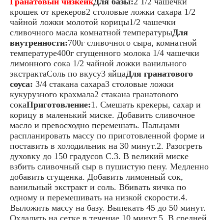
Гранатовый чизкейк
Для базы:
2 1/2 чашечки
крошек от крекеров2 столовые ложки сахара 1/2
чайной ложки молотой корицы1/2 чашечки
сливочного масла комнатной температуры
Для
внутренности:
700г сливочного сыра, комнатной
температуре400г сгущенного молока 1/4 чашечки
лимонного сока 1/2 чайной ложки ванильного
экстрактаСоль по вкусу3 яйца
Для гранатового
соуса:
3/4 стакана сахара3 столовые ложки
кукурузного крахмала2 стакана гранатового
сока
Приготовление:
1. Смешать крекеры, сахар и
корицу в маленький миске. Добавить сливочное
масло и превосходно перемешать. Пальцами
распланировать массу по приготовленной форме и
поставить в холодильник на 30 минут.2. Разогреть
духовку до 150 градусов С.3. В великий миске
взбить сливочный сыр в пушистую пену. Медленно
добавить сгущенка. Добавить лимонный сок,
ванильный экстракт и соль. Вбивать яичка по
одному и перемешивать на низкой скорости.4.
Выложить массу на базу. Выпекать 45 до 50 минут.
Охладить на сетке в течение 10 минут.5. В средней