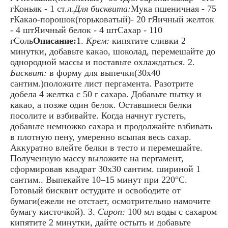
гКоньяк - 1 ст.л.
Для бисквита:
Мука пшеничная - 75
гКакао-порошок(горьковатый)- 20 гЯичный желток
- 4 штЯичный белок - 4 штСахар - 110
гСоль
Описание:
1.
Крем:
кипятите сливки 2
минутки, добавьте какао, шоколад, перемешайте до
однородной массы и поставьте охлаждаться. 2.
Бисквит:
в форму для выпечки(30х40
сантим.)положите лист пергамента. Разотрите
добела 4 желтка с 50 г сахара. Добавьте пытку и
какао, а позже один белок. Оставшиеся белки
посолите и взбивайте. Когда начнут густеть,
добавьте немножко сахара и продолжайте взбивать
в плотную пену, умеренно всыпая весь сахар.
Аккуратно влейте белки в тесто и перемешайте.
Полученную массу выложите на пергамент,
сформировав квадрат 30х30 сантим. шириной 1
сантим.. Выпекайте 10–15 минут при 220°С.
Готовый бисквит остудите и освободите от
бумаги(ежели не отстает, осмотрительно намочите
бумагу кисточкой). 3.
Сироп:
100 мл воды с сахаром
кипятите 2 минутки, дайте остыть и добавьте