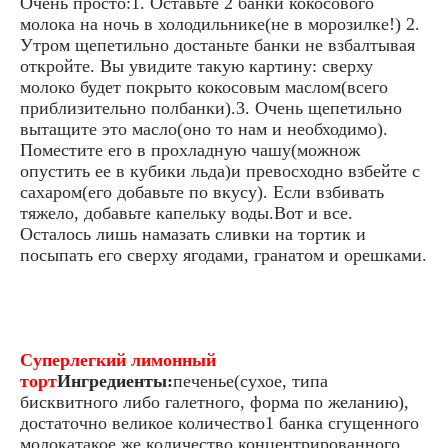
Очень просто:1. Оставьте 2 банки кокосового
молока на ночь в холодильнике(не в морозилке!) 2.
Утром щепетильно достаньте банки не взбалтывая
откройте. Вы увидите такую картину: сверху
молоко будет покрыто кокосовым маслом(всего
приблизительно полбанки).3. Очень щепетильно
вытащите это масло(оно то нам и необходимо).
Поместите его в прохладную чашу(можнож
опустить ее в кубики льда)и превосходно взбейте с
сахаром(его добавьте по вкусу). Если взбивать
тяжело, добавьте капельку воды.Вот и все.
Осталось лишь намазать сливки на тортик и
посыпать его сверху ягодами, гранатом и орешками.
Суперлегкий лимонный
торт
Ингредиенты:
печенье(сухое, типа
бисквитного либо галетного, форма по желанию),
достаточно великое количество1 банка сгущенного
молокатакое же количество концентрированного