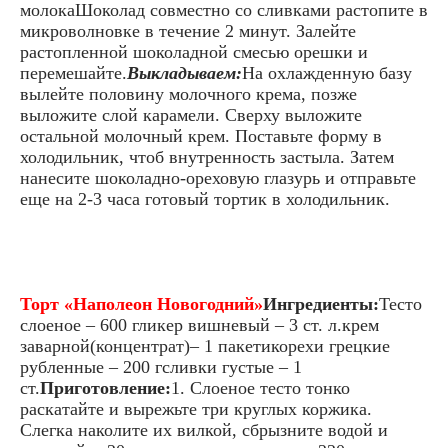
молокаШоколад совместно со сливками растопите в
микроволновке в течение 2 минут. Залейте
растопленной шоколадной смесью орешки и
перемешайте.
Выкладываем:
На охлажденную базу
вылейте половину молочного крема, позже
выложите слой карамели. Сверху выложите
остальной молочный крем. Поставьте форму в
холодильник, чтоб внутренность застыла. Затем
нанесите шоколадно-ореховую глазурь и отправьте
еще на 2-3 часа готовый тортик в холодильник.
Торт «Наполеон Новогодний»
Ингредиенты:
Тесто
слоеное – 600 гликер вишневый – 3 ст. л.крем
заварной(концентрат)– 1 пакетикорехи грецкие
рубленные – 200 гсливки густые – 1
ст.
Приготовление:
1. Слоеное тесто тонко
раскатайте и вырежьте три круглых коржика.
Слегка наколите их вилкой, сбрызните водой и