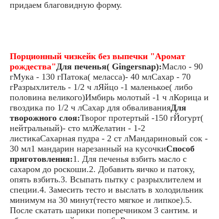
придаем благовидную форму.
Порционный чизкейк без выпечки "Аромат
рождества"
Для печенья( Gingersnap):
Масло - 90
гМука - 130 гПатока( меласса)- 40 млСахар - 70
гРазрыхлитель - 1/2 ч лЯйцо -1 маленькое( либо
половина великого)Имбирь молотый -1 ч лКорица и
гвоздика по 1/2 ч лСахар для обваливания
Для
творожного слоя:
Творог протертый -150 гЙогурт(
нейтральный)- сто млЖелатин - 1-2
листикаСахарная пудра - 2 ст лМандариновый сок -
30 мл1 мандарин нарезанный на кусочки
Способ
приготовления:
1. Для печенья взбить масло с
сахаром до роскоши.2. Добавить яичко и патоку,
опять взбить.3. Всыпать пытку с разрыхлителем и
специи.4. Замесить тесто и выслать в холодильник
минимум на 30 минут(тесто мягкое и липкое).5.
После скатать шарики поперечником 3 сантим. и