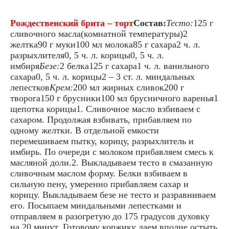
Рождественский брита – торт
Состав:
Тесто:
125 г
сливочного масла(комнатной температуры)2
желтка90 г муки100 мл молока85 г сахара2 ч. л.
разрыхлителя0, 5 ч. л. корицы0, 5 ч. л.
имбиря
Безе:
2 белка125 г сахара1 ч. л. ванильного
сахара0, 5 ч. л. корицы2 – 3 ст. л. миндальных
лепестков
Крем:
200 мл жирных сливок200 г
творога150 г брусники100 мл брусничного варенья1
щепотка корицы1. Сливочное масло взбиваем с
сахаром. Продолжая взбивать, прибавляем по
одному желтки. В отдельной емкости
перемешиваем пытку, корицу, разрыхлитель и
имбирь. По очереди с молоком прибавляем смесь к
масляной доли.2. Выкладываем тесто в смазанную
сливочным маслом форму. Белки взбиваем в
сильную пену, умеренно прибавляем сахар и
корицу. Выкладываем безе не тесто и разравниваем
его. Посыпаем миндальными лепестками и
отправляем в разогретую до 175 градусов духовку
на 20 минут. Готовому коржику даем вполне остыть