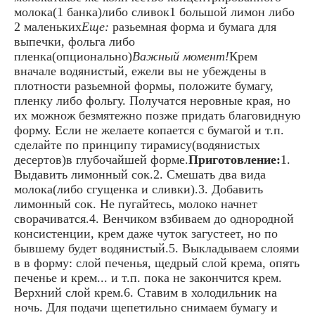
молока(1 банка)либо сливок1 большой лимон либо
2 маленьких
Еще:
разьемная форма и бумага для
выпечки, фольга либо
пленка(опционально)
Важный момент!
Крем
вначале водянистый, ежели вы не убеждены в
плотности разьемной формы, положите бумагу,
пленку либо фольгу. Получатся неровные края, но
их можнож безмятежно позже придать благовидную
форму. Если не желаете копается с бумагой и т.п.
сделайте по принципу тирамису(водянистых
десертов)в глубочайшей форме.
Приготовление:
1.
Выдавить лимонный сок.2. Смешать два вида
молока(либо сгущенка и сливки).3. Добавить
лимонный сок. Не пугайтесь, молоко начнет
сворачиватся.4. Венчиком взбиваем до однородной
консистенции, крем даже чуток загустеет, но по
бывшему будет водянистый.5. Выкладываем слоями
в в форму: слой печенья, щедрый слой крема, опять
печенье и крем... и т.п. пока не закончится крем.
Верхний слой крем.6. Ставим в холодильник на
ночь. Для подачи щепетильно снимаем бумагу и