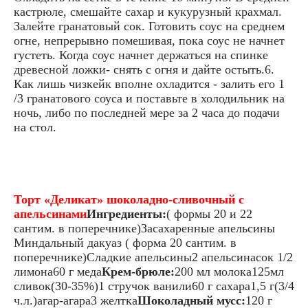
кастрюле, смешайте сахар и кукурузный крахмал.
Залейте гранатовый сок. Готовить соус на среднем
огне, непрерывно помешивая, пока соус не начнет
густеть. Когда соус начнет держаться на спинке
древесной ложки- снять с огня и дайте остыть.6.
Как лишь чизкейк вполне охладится - залить его 1
/3 гранатового соуса и поставьте в холодильник на
ночь, либо по последней мере за 2 часа до подачи
на стол.
Торт «Деликат» шоколадно-сливочный с
апельсинами
Ингредиенты:
( формы 20 и 22
сантим. в поперечнике)Засахаренные апельсины
Миндальный дакуаз ( форма 20 сантим. в
поперечнике)Сладкие апельсины2 апельсинасок 1/2
лимона60 г меда
Крем-брюле:
200 мл молока125мл
сливок(30-35%)1 стручок ванили60 г сахара1,5 г(3/4
ч.л.)агар-агара3 желтка
Шоколадный мусс:
120 г