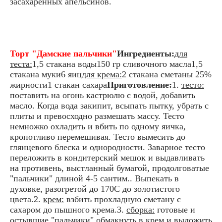
засахаренных апельсинов.
Торт "Дамские пальчики"
Ингредиенты:
для
теста:
1,5 стакана воды150 гр сливочного масла1,5
стакана муки6 яиц
для крема:
2 стакана сметаны 25%
жирности1 стакан сахара
Приготовление:
1.
тесто:
поставить на огонь кастрюлю с водой, добавить
масло. Когда вода закипит, всыпать пытку, убрать с
плиты и превосходно размешать массу. Тесто
немножко охладить и вбить по одному яичка,
кропотливо перемешивая. Тесто вымесить до
глянцевого блеска и однородности. Заварное тесто
переложить в кондитерский мешок и выдавливать
на противень, выстланный бумагой, продолговатые
"пальчики" длиной 4-5 сантим.. Выпекать в
духовке, разогретой до 170С до золотистого
цвета.2.
крем:
взбить прохладную сметану с
сахаром до пышного крема.3.
сборка:
готовые и
остывшие "пальчики" обмакнуть в крем и выложить