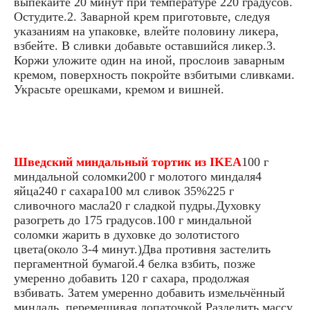
выпекайте 20 минут при температуре 220 градусов.
Остудите.2. Заварной крем приготовьте, следуя
указаниям на упаковке, влейте половину ликера,
взбейте. В сливки добавьте оставшийся ликер.3.
Коржи уложите один на иной, прослоив заварным
кремом, поверхность покройте взбитыми сливками.
Украсьте орешками, кремом и вишней.
Шведский миндальный тортик из IKEA
100 г
миндальной соломки200 г молотого миндаля4
яйца240 г сахара100 мл сливок 35%225 г
сливочного масла20 г сладкой пудры.Духовку
разогреть до 175 градусов.100 г миндальной
соломки жарить в духовке до золотистого
цвета(около 3-4 минут.)Два противня застелить
пергаментной бумагой.4 белка взбить, позже
умеренно добавить 120 г сахара, продолжая
взбивать. Затем умеренно добавить измельчённый
миндаль, перемешивая лопаточкой.Разделить массу