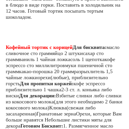
в блюдо в виде горки. Поставить в холодильник на
12 часов. Готовый тортик посыпать тертым
шоколадом.
Кофейный тортик с корицей
Для бисквита:
масло
сливочное сто граммяйцо 2 штукисахар сто
граммваниль 1 чайная ложкасоль 1 щепоткакофе
эспрессо сто миллилитровмуки пшеничной сто
граммкакао-порошка 20 граммразрыхлитель 1,5
чайные ложкиорехи(любые), приблизительно
горсть
Для пропитки коржей:
кофе эспрессо
приблизительно 1 чашка2-3 ст. л. коньяка либо
виски
Для декорации:
Взбитые сливки либо сливки
из кокосового молока(для этого необходимо 2 банки
кокосового молока)Клюква(свежая либо
засахаренная)Гранатовые зернаОрехи, которые Вам
больше нравятся Небольшие листики мяты для
декора
Готовим Бисквит:
1. Размягченное масло