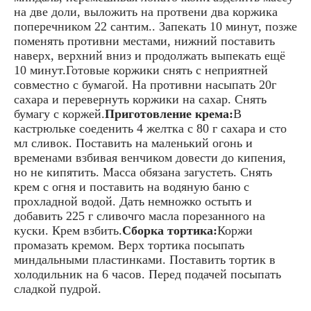
на две доли, выложить на протвени два коржика
поперечником 22 сантим.. Запекать 10 минут, позже
поменять противни местами, нижний поставить
наверх, верхний вниз и продолжать выпекать ещё
10 минут.Готовые коржики снять с неприятней
совместно с бумагой. На противни насыпать 20г
сахара и перевернуть коржики на сахар. Снять
бумагу с коржей.
Приготовление крема:
В
кастрюльке соеденить 4 желтка с 80 г сахара и сто
мл сливок. Поставить на маленький огонь и
временами взбивая венчиком довести до кипения,
но не кипятить. Масса обязана загустеть. Снять
крем с огня и поставить на водяную баню с
прохладной водой. Дать немножко остыть и
добавить 225 г сливочго масла порезанного на
куски. Крем взбить.
Сборка тортика:
Коржи
промазать кремом. Верх тортика посыпать
миндальными пластинками. Поставить тортик в
холодильник на 6 часов. Перед подачей посыпать
сладкой пудрой.