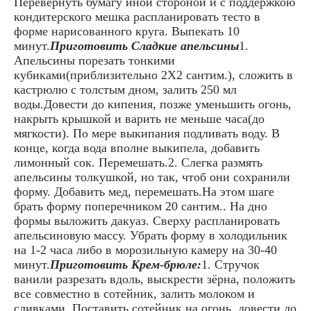
Перевернуть бумагу иной стороной и с поддержкою
кондитерского мешка распланировать тесто в
форме нарисованного круга. Выпекать 10
минут.
Приготовить Сладкие апельсины
1.
Апельсины порезать тонкими
кубиками(приблизительно 2Х2 сантим.), сложить в
кастрюлю с толстым дном, залить 250 мл
воды.Довести до кипения, позже уменьшить огонь,
накрыть крышкой и варить не меньше часа(до
мягкости). По мере выкипания подливать воду. В
конце, когда вода вполне выкипела, добавить
лимонный сок. Перемешать.2. Слегка размять
апельсины толкушкой, но так, чтоб они сохранили
форму. Добавить мед, перемешать.На этом шаге
брать форму поперечником 20 сантим.. На дно
формы выложить дакуаз. Сверху распланировать
апельсиновую массу. Убрать форму в холодильник
на 1-2 часа либо в морозильную камеру на 30-40
минут.
Приготовить Крем-брюле:
1. Стручок
ванили разрезать вдоль, выскрести зёрна, положить
все совместно в сотейник, залить молоком и
сливками. Поставить сотейник на огонь, довести до