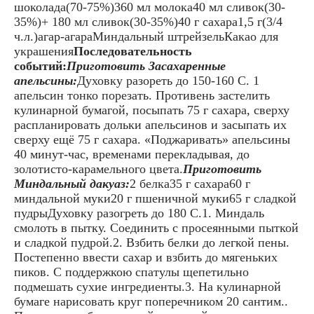
шоколада(70-75%)360 мл молока40 мл сливок(30-
35%)+ 180 мл сливок(30-35%)40 г сахара1,5 г(3/4
ч.л.)агар-агараМиндальный штрейзельКакао для
украшения
Последовательность
событий:
Приготовить Засахаренные
апельсины:
Духовку разореть до 150-160 С. 1
апельсин тонко порезать. Противень застелить
кулинарной бумагой, посыпать 75 г сахара, сверху
распланировать дольки апельсинов и засыпать их
сверху ещё 75 г сахара. «Поджаривать» апельсины
40 минут-час, временами перекладывая, до
золотисто-карамельного цвета.
Приготовить
Миндальный дакуаз:
2 белка35 г сахара60 г
миндальной муки20 г пшеничной муки65 г сладкой
пудрыДуховку разогреть до 180 С.1. Миндаль
смолоть в пытку. Соединить с просеянными пыткой
и сладкой пудрой.2. Взбить белки до легкой пены.
Постепенно ввести сахар и взбить до мягеньких
пиков. С поддержкою спатулы щепетильно
подмешать сухие ингредиенты.3. На кулинарной
бумаге нарисовать круг поперечником 20 сантим..