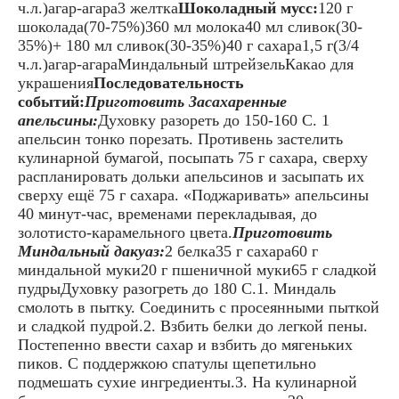
ч.л.)агар-агара3 желтка
Шоколадный мусс:
120 г
шоколада(70-75%)360 мл молока40 мл сливок(30-
35%)+ 180 мл сливок(30-35%)40 г сахара1,5 г(3/4
ч.л.)агар-агараМиндальный штрейзельКакао для
украшения
Последовательность
событий:
Приготовить Засахаренные
апельсины:
Духовку разореть до 150-160 С. 1
апельсин тонко порезать. Противень застелить
кулинарной бумагой, посыпать 75 г сахара, сверху
распланировать дольки апельсинов и засыпать их
сверху ещё 75 г сахара. «Поджаривать» апельсины
40 минут-час, временами перекладывая, до
золотисто-карамельного цвета.
Приготовить
Миндальный дакуаз:
2 белка35 г сахара60 г
миндальной муки20 г пшеничной муки65 г сладкой
пудрыДуховку разогреть до 180 С.1. Миндаль
смолоть в пытку. Соединить с просеянными пыткой
и сладкой пудрой.2. Взбить белки до легкой пены.
Постепенно ввести сахар и взбить до мягеньких
пиков. С поддержкою спатулы щепетильно
подмешать сухие ингредиенты.3. На кулинарной