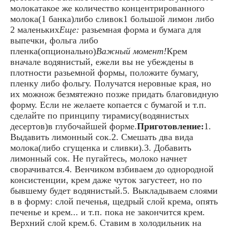
молокатакое же количество концентрированного
молока(1 банка)либо сливок1 большой лимон либо
2 маленьких
Еще:
разьемная форма и бумага для
выпечки, фольга либо
пленка(опционально)
Важный момент!
Крем
вначале водянистый, ежели вы не убеждены в
плотности разьемной формы, положите бумагу,
пленку либо фольгу. Получатся неровные края, но
их можнож безмятежно позже придать благовидную
форму. Если не желаете копается с бумагой и т.п.
сделайте по принципу тирамису(водянистых
десертов)в глубочайшей форме.
Приготовление:
1.
Выдавить лимонный сок.2. Смешать два вида
молока(либо сгущенка и сливки).3. Добавить
лимонный сок. Не пугайтесь, молоко начнет
сворачиватся.4. Венчиком взбиваем до однородной
консистенции, крем даже чуток загустеет, но по
бывшему будет водянистый.5. Выкладываем слоями
в в форму: слой печенья, щедрый слой крема, опять
печенье и крем... и т.п. пока не закончится крем.
Верхний слой крем.6. Ставим в холодильник на