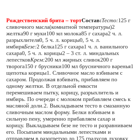
Рождественский брита – торт
Состав:
Тесто:
125 г
сливочного масла(комнатной температуры)2
желтка90 г муки100 мл молока85 г сахара2 ч. л.
разрыхлителя0, 5 ч. л. корицы0, 5 ч. л.
имбиря
Безе:
2 белка125 г сахара1 ч. л. ванильного
сахара0, 5 ч. л. корицы2 – 3 ст. л. миндальных
лепестков
Крем:
200 мл жирных сливок200 г
творога150 г брусники100 мл брусничного варенья1
щепотка корицы1. Сливочное масло взбиваем с
сахаром. Продолжая взбивать, прибавляем по
одному желтки. В отдельной емкости
перемешиваем пытку, корицу, разрыхлитель и
имбирь. По очереди с молоком прибавляем смесь к
масляной доли.2. Выкладываем тесто в смазанную
сливочным маслом форму. Белки взбиваем в
сильную пену, умеренно прибавляем сахар и
корицу. Выкладываем безе не тесто и разравниваем
его. Посыпаем миндальными лепестками и
отправляем в разогретую до 175 градусов духовку