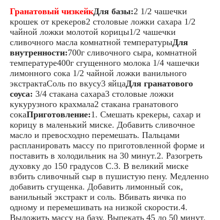
Гранатовый чизкейк
Для базы:
2 1/2 чашечки
крошек от крекеров2 столовые ложки сахара 1/2
чайной ложки молотой корицы1/2 чашечки
сливочного масла комнатной температуры
Для
внутренности:
700г сливочного сыра, комнатной
температуре400г сгущенного молока 1/4 чашечки
лимонного сока 1/2 чайной ложки ванильного
экстрактаСоль по вкусу3 яйца
Для гранатового
соуса:
3/4 стакана сахара3 столовые ложки
кукурузного крахмала2 стакана гранатового
сока
Приготовление:
1. Смешать крекеры, сахар и
корицу в маленький миске. Добавить сливочное
масло и превосходно перемешать. Пальцами
распланировать массу по приготовленной форме и
поставить в холодильник на 30 минут.2. Разогреть
духовку до 150 градусов С.3. В великий миске
взбить сливочный сыр в пушистую пену. Медленно
добавить сгущенка. Добавить лимонный сок,
ванильный экстракт и соль. Вбивать яичка по
одному и перемешивать на низкой скорости.4.
Выложить массу на базу. Выпекать 45 до 50 минут.