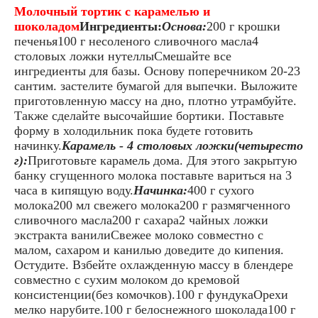
Молочный тортик с карамелью и
шоколадом
Ингредиенты:
Основа:
200 г крошки
печенья100 г несоленого сливочного масла4
столовых ложки нутеллыСмешайте все
ингредиенты для базы. Основу поперечником 20-23
сантим. застелите бумагой для выпечки. Выложите
приготовленную массу на дно, плотно утрамбуйте.
Также сделайте высочайшие бортики. Поставьте
форму в холодильник пока будете готовить
начинку.
Карамель - 4 столовых ложки(четыресто
г):
Приготовьте карамель дома. Для этого закрытую
банку сгущенного молока поставьте вариться на 3
часа в кипящую воду.
Начинка:
400 г сухого
молока200 мл свежего молока200 г размягченного
сливочного масла200 г сахара2 чайных ложки
экстракта ванилиСвежее молоко совместно с
малом, сахаром и канилью доведите до кипения.
Остудите. Взбейте охлажденную массу в блендере
совместно с сухим молоком до кремовой
консистенции(без комочков).100 г фундукаОрехи
мелко нарубите.100 г белоснежного шоколада100 г