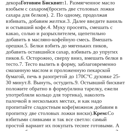
декора
Готовим Бисквит:
1. Размягченное масло
взобьем с сахаром(бросить две столовых ложки
сахара для белков). 2. По одному, продолжая
взбивать, добавим желтки.3. Далее введите ваниль
и остывший кофе.4. Муку просеять, смешать с
какао, солью и разрыхлителем, щепетильно
добавить в масляно-кофейную смесь. Вмешать
орешки.5. Белки взбить до мягеньких пиков,
добавить оставшийся сахар, взбивать до упругих
пиков.6. Осторожно, сверху вниз, вмешать белки в
тесто.7. Тесто вылить в форму, заблаговременно
смазанную маслом и проложенную пекарской
бумагой, печь в разогретой до 170С°C духовке 25-
30 минут.8. Вынуть, остудить.9. Остывший бисквит
положите обратно в форму(илина тарелку, ежели
употребляли кольцо для тортика), наколоть
палочкой в нескольких местах, и как надо
пропитайте сладостным кофе(можнож добавим в
пропитку две столовых ложки виски).
Крем:
Со
взбитыми сливками и так все светло: самый
простой вариант их покупать теснее готовыми. А