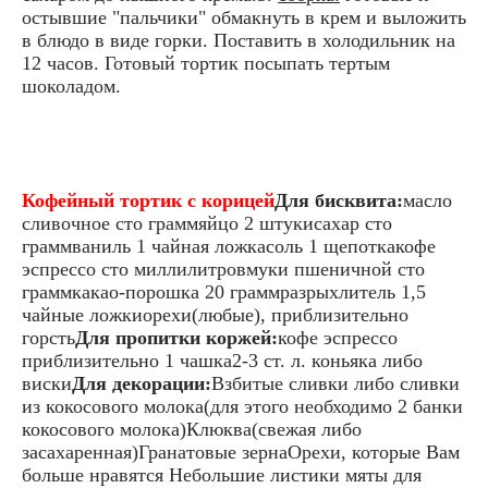
остывшие "пальчики" обмакнуть в крем и выложить
в блюдо в виде горки. Поставить в холодильник на
12 часов. Готовый тортик посыпать тертым
шоколадом.
Кофейный тортик с корицей
Для бисквита:
масло
сливочное сто граммяйцо 2 штукисахар сто
граммваниль 1 чайная ложкасоль 1 щепоткакофе
эспрессо сто миллилитровмуки пшеничной сто
граммкакао-порошка 20 граммразрыхлитель 1,5
чайные ложкиорехи(любые), приблизительно
горсть
Для пропитки коржей:
кофе эспрессо
приблизительно 1 чашка2-3 ст. л. коньяка либо
виски
Для декорации:
Взбитые сливки либо сливки
из кокосового молока(для этого необходимо 2 банки
кокосового молока)Клюква(свежая либо
засахаренная)Гранатовые зернаОрехи, которые Вам
больше нравятся Небольшие листики мяты для