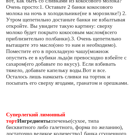
вот, как быть со сливками из кокосового молока?
Очень просто:1. Оставьте 2 банки кокосового
молока на ночь в холодильнике(не в морозилке!) 2.
Утром щепетильно достаньте банки не взбалтывая
откройте. Вы увидите такую картину: сверху
молоко будет покрыто кокосовым маслом(всего
приблизительно полбанки).3. Очень щепетильно
вытащите это масло(оно то нам и необходимо).
Поместите его в прохладную чашу(можнож
опустить ее в кубики льда)и превосходно взбейте с
сахаром(его добавьте по вкусу). Если взбивать
тяжело, добавьте капельку воды.Вот и все.
Осталось лишь намазать сливки на тортик и
посыпать его сверху ягодами, гранатом и орешками.
Суперлегкий лимонный
торт
Ингредиенты:
печенье(сухое, типа
бисквитного либо галетного, форма по желанию),
достаточно великое количество1 банка сгущенного