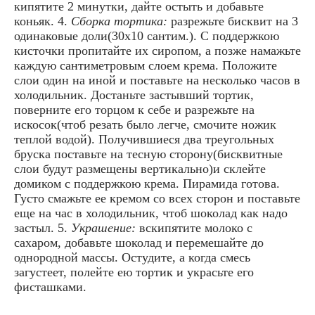
кипятите 2 минутки, дайте остыть и добавьте
коньяк. 4.
Сборка тортика:
разрежьте бисквит на 3
одинаковые доли(30х10 сантим.). С поддержкою
кисточки пропитайте их сиропом, а позже намажьте
каждую сантиметровым слоем крема. Положите
слои один на иной и поставьте на несколько часов в
холодильник. Достаньте застывший тортик,
поверните его торцом к себе и разрежьте на
искосок(чтоб резать было легче, смочите ножик
теплой водой). Получившиеся два треугольных
бруска поставьте на тесную сторону(бисквитные
слои будут размещены вертикально)и склейте
домиком с поддержкою крема. Пирамида готова.
Густо смажьте ее кремом со всех сторон и поставьте
еще на час в холодильник, чтоб шоколад как надо
застыл. 5.
Украшение:
вскипятите молоко с
сахаром, добавьте шоколад и перемешайте до
однородной массы. Остудите, а когда смесь
загустеет, полейте ею тортик и украсьте его
фисташками.