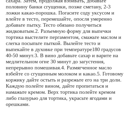
сахара. Затем, продолжая взбивать, добавьте
половину банки сгущенки, позже сметану, 2-3
ложки какао-порошка. Погасите соду уксусом и
влейте в тесто, перемешайте, опосля умеренно
добавьте пытку. Тесто обязано получиться
жидковатым.2. Разъемную форму для выпечки
тортика выстелите пергаментом, смажьте маслом и
слегка посыпьте пыткой. Вылейте тесто и
выпекайте в духовке при температуре180 градусов
40-50 минут.3. В вино добавьте сахар и варите на
медлительном огне 30 минут до загустения,
непрерывно помешивая.4. Размягченное масло
взбейте со сгущенным молоком и какао.5. Готовому
коржику дайте остыть и разрежьте его на три доли.
Каждую полейте вином, дайте пропитаться и
намажьте кремом. Верх тортика полейте кремом
либо глазурью для тортика, украсьте ягодами и
орешками.