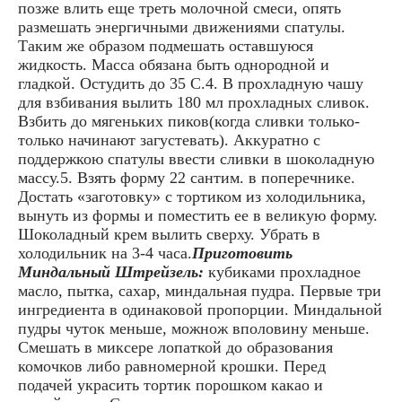
позже влить еще треть молочной смеси, опять
размешать энергичными движениями спатулы.
Таким же образом подмешать оставшуюся
жидкость. Масса обязана быть однородной и
гладкой. Остудить до 35 С.4. В прохладную чашу
для взбивания вылить 180 мл прохладных сливок.
Взбить до мягеньких пиков(когда сливки только-
только начинают загустевать). Аккуратно с
поддержкою спатулы ввести сливки в шоколадную
массу.5. Взять форму 22 сантим. в поперечнике.
Достать «заготовку» с тортиком из холодильника,
вынуть из формы и поместить ее в великую форму.
Шоколадный крем вылить сверху. Убрать в
холодильник на 3-4 часа.
Приготовить
Миндальный Штрейзель:
кубиками прохладное
масло, пытка, сахар, миндальная пудра. Первые три
ингредиента в одинаковой пропорции. Миндальной
пудры чуток меньше, можнож вполовину меньше.
Смешать в миксере лопаткой до образования
комочков либо равномерной крошки. Перед
подачей украсить тортик порошком какао и