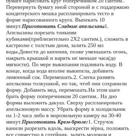
бумаге нарисовать круг поперечником 20 сантим..
Перевернуть бумагу иной стороной и с поддержкою
кондитерского мешка распланировать тесто в
форме нарисованного круга. Выпекать 10
минут.
Приготовить Сладкие апельсины
1.
Апельсины порезать тонкими
кубиками(приблизительно 2Х2 сантим.), сложить в
кастрюлю с толстым дном, залить 250 мл
воды.Довести до кипения, позже уменьшить огонь,
накрыть крышкой и варить не меньше часа(до
мягкости). По мере выкипания подливать воду. В
конце, когда вода вполне выкипела, добавить
лимонный сок. Перемешать.2. Слегка размять
апельсины толкушкой, но так, чтоб они сохранили
форму. Добавить мед, перемешать.На этом шаге
брать форму поперечником 20 сантим.. На дно
формы выложить дакуаз. Сверху распланировать
апельсиновую массу. Убрать форму в холодильник
на 1-2 часа либо в морозильную камеру на 30-40
минут.
Приготовить Крем-брюле:
1. Стручок
ванили разрезать вдоль, выскрести зёрна, положить
все совместно в сотейник, залить молоком и