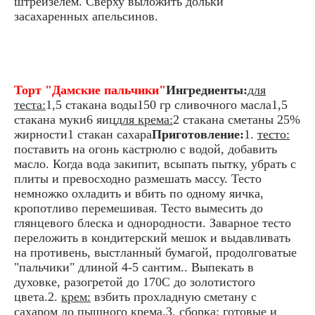
штрейзелем. Сверху выложить дольки
засахаренных апельсинов.
Торт "Дамские пальчики"
Ингредиенты:
для
теста:
1,5 стакана воды150 гр сливочного масла1,5
стакана муки6 яиц
для крема:
2 стакана сметаны 25%
жирности1 стакан сахара
Приготовление:
1.
тесто:
поставить на огонь кастрюлю с водой, добавить
масло. Когда вода закипит, всыпать пытку, убрать с
плиты и превосходно размешать массу. Тесто
немножко охладить и вбить по одному яичка,
кропотливо перемешивая. Тесто вымесить до
глянцевого блеска и однородности. Заварное тесто
переложить в кондитерский мешок и выдавливать
на противень, выстланный бумагой, продолговатые
"пальчики" длиной 4-5 сантим.. Выпекать в
духовке, разогретой до 170С до золотистого
цвета.2.
крем:
взбить прохладную сметану с
сахаром до пышного крема.3.
сборка:
готовые и