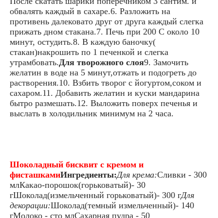
После скатать шарики поперечником 3 сантим. и
обвалять каждый в сахаре.6. Разложить на
противень далековато друг от друга каждый слегка
прижать дном стакана.7. Печь при 200 С около 10
минут, остудить.8. В каждую баночку(
стакан)накрошить по 1 печенкой и слегка
утрамбовать.
Для творожного слоя
9. Замочить
желатин в воде на 5 минут,отжать и подогреть до
растворения.10. Взбить творог с йогуртом,соком и
сахаром.11. Добавить желатин и куски мандарина
бытро размешать.12. Выложить поверх печенья и
выслать в холодильник минимум на 2 часа.
Шоколадный бисквит с кремом и
фисташками
Ингредиенты:
Для крема:
Сливки - 300
млКакао-порошок(горьковатый)- 30
гШоколад(измельченный горьковатый)- 300 г
Для
декорации:
Шоколад(темный измельченный)- 140
гМолоко - сто млСахарная пудра - 50