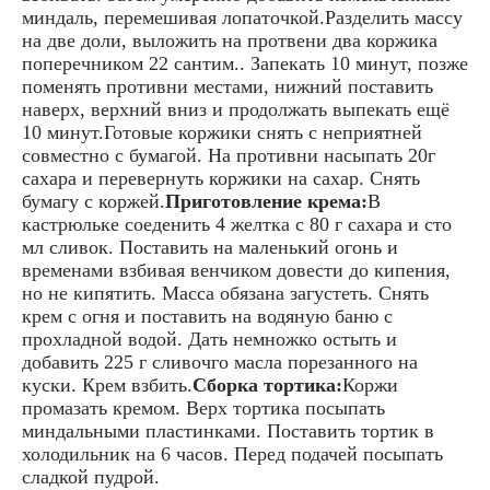
миндаль, перемешивая лопаточкой.Разделить массу
на две доли, выложить на протвени два коржика
поперечником 22 сантим.. Запекать 10 минут, позже
поменять противни местами, нижний поставить
наверх, верхний вниз и продолжать выпекать ещё
10 минут.Готовые коржики снять с неприятней
совместно с бумагой. На противни насыпать 20г
сахара и перевернуть коржики на сахар. Снять
бумагу с коржей.
Приготовление крема:
В
кастрюльке соеденить 4 желтка с 80 г сахара и сто
мл сливок. Поставить на маленький огонь и
временами взбивая венчиком довести до кипения,
но не кипятить. Масса обязана загустеть. Снять
крем с огня и поставить на водяную баню с
прохладной водой. Дать немножко остыть и
добавить 225 г сливочго масла порезанного на
куски. Крем взбить.
Сборка тортика:
Коржи
промазать кремом. Верх тортика посыпать
миндальными пластинками. Поставить тортик в
холодильник на 6 часов. Перед подачей посыпать
сладкой пудрой.