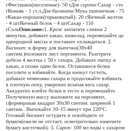
гФисташки(несоленые)- 50 г
Для сиропа:
Сахар - сто
гКоньяк - 1 ст.л.
Для бисквита:
Мука пшеничная - 75
гКакао-порошок(горьковатый)- 20 гЯичный желток
- 4 штЯичный белок - 4 штСахар - 110
гСоль
Описание:
1.
Крем:
кипятите сливки 2
минутки, добавьте какао, шоколад, перемешайте до
однородной массы и поставьте охлаждаться. 2.
Бисквит:
в форму для выпечки(30х40
сантим.)положите лист пергамента. Разотрите
добела 4 желтка с 50 г сахара. Добавьте пытку и
какао, а позже один белок. Оставшиеся белки
посолите и взбивайте. Когда начнут густеть,
добавьте немножко сахара и продолжайте взбивать
в плотную пену, умеренно всыпая весь сахар.
Аккуратно влейте белки в тесто и перемешайте.
Полученную массу выложите на пергамент,
сформировав квадрат 30х30 сантим. шириной 1
сантим.. Выпекайте 10–15 минут при 220°С.
Готовый бисквит остудите и освободите от
бумаги(ежели не отстает, осмотрительно намочите
бумагу кисточкой). 3.
Сироп:
100 мл воды с сахаром