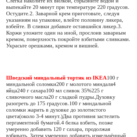
Слегка наколите их вилкой, сбрызните водой и
выпекайте 20 минут при температуре 220 градусов.
Остудите.2. Заварной крем приготовьте, следуя
указаниям на упаковке, влейте половину ликера,
взбейте. В сливки добавьте оставшийся ликер.3.
Коржи уложите один на иной, прослоив заварным
кремом, поверхность покройте взбитыми сливками.
Украсьте орешками, кремом и вишней.
Шведский миндальный тортик из IKEA
100 г
миндальной соломки200 г молотого миндаля4
яйца240 г сахара100 мл сливок 35%225 г
сливочного масла20 г сладкой пудры.Духовку
разогреть до 175 градусов.100 г миндальной
соломки жарить в духовке до золотистого
цвета(около 3-4 минут.)Два противня застелить
пергаментной бумагой.4 белка взбить, позже
умеренно добавить 120 г сахара, продолжая
взбивать. Затем умеренно добавить измельчённый