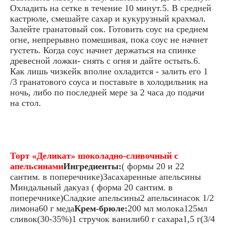
Охладить на сетке в течение 10 минут.5. В средней
кастрюле, смешайте сахар и кукурузный крахмал.
Залейте гранатовый сок. Готовить соус на среднем
огне, непрерывно помешивая, пока соус не начнет
густеть. Когда соус начнет держаться на спинке
древесной ложки- снять с огня и дайте остыть.6.
Как лишь чизкейк вполне охладится - залить его 1
/3 гранатового соуса и поставьте в холодильник на
ночь, либо по последней мере за 2 часа до подачи
на стол.
Торт «Деликат» шоколадно-сливочный с
апельсинами
Ингредиенты:
( формы 20 и 22
сантим. в поперечнике)Засахаренные апельсины
Миндальный дакуаз ( форма 20 сантим. в
поперечнике)Сладкие апельсины2 апельсинасок 1/2
лимона60 г меда
Крем-брюле:
200 мл молока125мл
сливок(30-35%)1 стручок ванили60 г сахара1,5 г(3/4