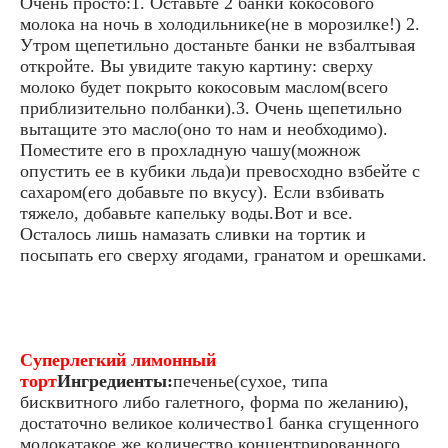
Очень просто:1. Оставьте 2 банки кокосового
молока на ночь в холодильнике(не в морозилке!) 2.
Утром щепетильно достаньте банки не взбалтывая
откройте. Вы увидите такую картину: сверху
молоко будет покрыто кокосовым маслом(всего
приблизительно полбанки).3. Очень щепетильно
вытащите это масло(оно то нам и необходимо).
Поместите его в прохладную чашу(можнож
опустить ее в кубики льда)и превосходно взбейте с
сахаром(его добавьте по вкусу). Если взбивать
тяжело, добавьте капельку воды.Вот и все.
Осталось лишь намазать сливки на тортик и
посыпать его сверху ягодами, гранатом и орешками.
Суперлегкий лимонный
торт
Ингредиенты:
печенье(сухое, типа
бисквитного либо галетного, форма по желанию),
достаточно великое количество1 банка сгущенного
молокатакое же количество концентрированного