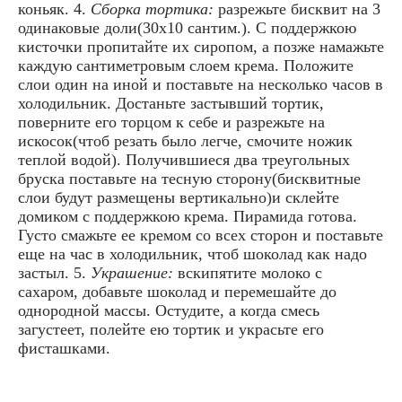
коньяк. 4.
Сборка тортика:
разрежьте бисквит на 3
одинаковые доли(30х10 сантим.). С поддержкою
кисточки пропитайте их сиропом, а позже намажьте
каждую сантиметровым слоем крема. Положите
слои один на иной и поставьте на несколько часов в
холодильник. Достаньте застывший тортик,
поверните его торцом к себе и разрежьте на
искосок(чтоб резать было легче, смочите ножик
теплой водой). Получившиеся два треугольных
бруска поставьте на тесную сторону(бисквитные
слои будут размещены вертикально)и склейте
домиком с поддержкою крема. Пирамида готова.
Густо смажьте ее кремом со всех сторон и поставьте
еще на час в холодильник, чтоб шоколад как надо
застыл. 5.
Украшение:
вскипятите молоко с
сахаром, добавьте шоколад и перемешайте до
однородной массы. Остудите, а когда смесь
загустеет, полейте ею тортик и украсьте его
фисташками.