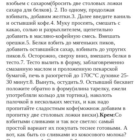
взобьем с сахаром(бросить две столовых ложки
сахара для белков). 2. По одному, продолжая
взбивать, добавим желтки.3. Далее введите ваниль
и остывший кофе.4. Муку просеять, смешать с
какао, солью и разрыхлителем, щепетильно
добавить в масляно-кофейную смесь. Вмешать
орешки.5. Белки взбить до мягеньких пиков,
добавить оставшийся сахар, взбивать до упругих
пиков.6. Осторожно, сверху вниз, вмешать белки в
тесто.7. Тесто вылить в форму, заблаговременно
смазанную маслом и проложенную пекарской
бумагой, печь в разогретой до 170С°C духовке 25-
30 минут.8. Вынуть, остудить.9. Остывший бисквит
положите обратно в форму(илина тарелку, ежели
употребляли кольцо для тортика), наколоть
палочкой в нескольких местах, и как надо
пропитайте сладостным кофе(можнож добавим в
пропитку две столовых ложки виски).
Крем:
Со
взбитыми сливками и так все светло: самый
простой вариант их покупать теснее готовыми. А
вот, как быть со сливками из кокосового молока?