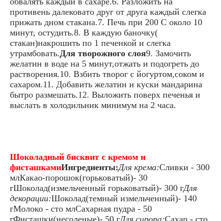
обвалять каждый в сахаре.6. Разложить на
противень далековато друг от друга каждый слегка
прижать дном стакана.7. Печь при 200 С около 10
минут, остудить.8. В каждую баночку(
стакан)накрошить по 1 печенкой и слегка
утрамбовать.
Для творожного слоя
9. Замочить
желатин в воде на 5 минут,отжать и подогреть до
растворения.10. Взбить творог с йогуртом,соком и
сахаром.11. Добавить желатин и куски мандарина
бытро размешать.12. Выложить поверх печенья и
выслать в холодильник минимум на 2 часа.
Шоколадный бисквит с кремом и
фисташками
Ингредиенты:
Для крема:
Сливки - 300
млКакао-порошок(горьковатый)- 30
гШоколад(измельченный горьковатый)- 300 г
Для
декорации:
Шоколад(темный измельченный)- 140
гМолоко - сто млСахарная пудра - 50
гФисташки(несоленые)- 50 г
Для сиропа:
Сахар - сто