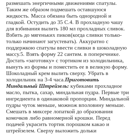
размешать энергичными движениями спатулы.
Таким же образом подмешать оставшуюся
жидкость. Масса обязана быть однородной и
гладкой. Остудить до 35 С.4. В прохладную чашу
для взбивания вылить 180 мл прохладных сливок.
Взбить до мягеньких пиков(когда сливки только-
только начинают загустевать). Аккуратно с
поддержкою спатулы ввести сливки в шоколадную
массу.5. Взять форму 22 сантим. в поперечнике.
Достать «заготовку» с тортиком из холодильника,
вынуть из формы и поместить ее в великую форму.
Шоколадный крем вылить сверху. Убрать в
холодильник на 3-4 часа.
Приготовить
Миндальный Штрейзель:
кубиками прохладное
масло, пытка, сахар, миндальная пудра. Первые три
ингредиента в одинаковой пропорции. Миндальной
пудры чуток меньше, можнож вполовину меньше.
Смешать в миксере лопаткой до образования
комочков либо равномерной крошки. Перед
подачей украсить тортик порошком какао и
штрейзелем. Сверху выложить дольки