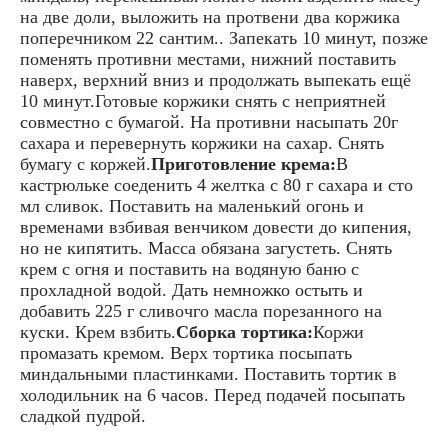
на две доли, выложить на протвени два коржика
поперечником 22 сантим.. Запекать 10 минут, позже
поменять противни местами, нижний поставить
наверх, верхний вниз и продолжать выпекать ещё
10 минут.Готовые коржики снять с неприятней
совместно с бумагой. На противни насыпать 20г
сахара и перевернуть коржики на сахар. Снять
бумагу с коржей.
Приготовление крема:
В
кастрюльке соеденить 4 желтка с 80 г сахара и сто
мл сливок. Поставить на маленький огонь и
временами взбивая венчиком довести до кипения,
но не кипятить. Масса обязана загустеть. Снять
крем с огня и поставить на водяную баню с
прохладной водой. Дать немножко остыть и
добавить 225 г сливочго масла порезанного на
куски. Крем взбить.
Сборка тортика:
Коржи
промазать кремом. Верх тортика посыпать
миндальными пластинками. Поставить тортик в
холодильник на 6 часов. Перед подачей посыпать
сладкой пудрой.