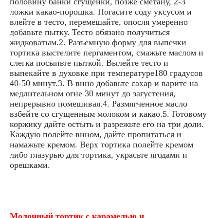
половину банки сгущенки, позже сметану, 2-3
ложки какао-порошка. Погасите соду уксусом и
влейте в тесто, перемешайте, опосля умеренно
добавьте пытку. Тесто обязано получиться
жидковатым.2. Разъемную форму для выпечки
тортика выстелите пергаментом, смажьте маслом и
слегка посыпьте пыткой. Вылейте тесто и
выпекайте в духовке при температуре180 градусов
40-50 минут.3. В вино добавьте сахар и варите на
медлительном огне 30 минут до загустения,
непрерывно помешивая.4. Размягченное масло
взбейте со сгущенным молоком и какао.5. Готовому
коржику дайте остыть и разрежьте его на три доли.
Каждую полейте вином, дайте пропитаться и
намажьте кремом. Верх тортика полейте кремом
либо глазурью для тортика, украсьте ягодами и
орешками.
Молочный тортик с карамелью и