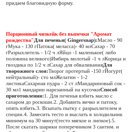
придаем благовидную форму.
Порционный чизкейк без выпечки "Аромат
рождества"
Для печенья( Gingersnap):
Масло - 90
гМука - 130 гПатока( меласса)- 40 млСахар - 70
гРазрыхлитель - 1/2 ч лЯйцо -1 маленькое( либо
половина великого)Имбирь молотый -1 ч лКорица и
гвоздика по 1/2 ч лСахар для обваливания
Для
творожного слоя:
Творог протертый -150 гЙогурт(
нейтральный)- сто млЖелатин - 1-2
листикаСахарная пудра - 2 ст лМандариновый сок -
30 мл1 мандарин нарезанный на кусочки
Способ
приготовления:
1. Для печенья взбить масло с
сахаром до роскоши.2. Добавить яичко и патоку,
опять взбить.3. Всыпать пытку с разрыхлителем и
специи.4. Замесить тесто и выслать в холодильник
минимум на 30 минут(тесто мягкое и липкое).5.
После скатать шарики поперечником 3 сантим. и