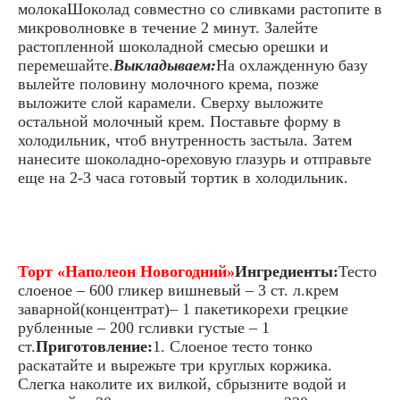
молокаШоколад совместно со сливками растопите в
микроволновке в течение 2 минут. Залейте
растопленной шоколадной смесью орешки и
перемешайте.
Выкладываем:
На охлажденную базу
вылейте половину молочного крема, позже
выложите слой карамели. Сверху выложите
остальной молочный крем. Поставьте форму в
холодильник, чтоб внутренность застыла. Затем
нанесите шоколадно-ореховую глазурь и отправьте
еще на 2-3 часа готовый тортик в холодильник.
Торт «Наполеон Новогодний»
Ингредиенты:
Тесто
слоеное – 600 гликер вишневый – 3 ст. л.крем
заварной(концентрат)– 1 пакетикорехи грецкие
рубленные – 200 гсливки густые – 1
ст.
Приготовление:
1. Слоеное тесто тонко
раскатайте и вырежьте три круглых коржика.
Слегка наколите их вилкой, сбрызните водой и