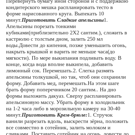
Перевернуть бумагу иной стороной и с поддержкою
кондитерского мешка распланировать тесто в
форме нарисованного круга. Выпекать 10
минут.
Приготовить Сладкие апельсины
1.
Апельсины порезать тонкими
кубиками(приблизительно 2Х2 сантим.), сложить в
кастрюлю с толстым дном, залить 250 мл
воды.Довести до кипения, позже уменьшить огонь,
накрыть крышкой и варить не меньше часа(до
мягкости). По мере выкипания подливать воду. В
конце, когда вода вполне выкипела, добавить
лимонный сок. Перемешать.2. Слегка размять
апельсины толкушкой, но так, чтоб они сохранили
форму. Добавить мед, перемешать.На этом шаге
брать форму поперечником 20 сантим.. На дно
формы выложить дакуаз. Сверху распланировать
апельсиновую массу. Убрать форму в холодильник
на 1-2 часа либо в морозильную камеру на 30-40
минут.
Приготовить Крем-брюле:
1. Стручок
ванили разрезать вдоль, выскрести зёрна, положить
все совместно в сотейник, залить молоком и
сливками. Поставить сотейник на огонь, довести до