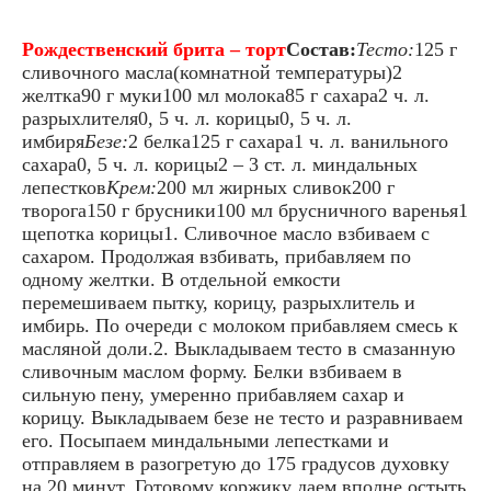
Рождественский брита – торт
Состав:
Тесто:
125 г
сливочного масла(комнатной температуры)2
желтка90 г муки100 мл молока85 г сахара2 ч. л.
разрыхлителя0, 5 ч. л. корицы0, 5 ч. л.
имбиря
Безе:
2 белка125 г сахара1 ч. л. ванильного
сахара0, 5 ч. л. корицы2 – 3 ст. л. миндальных
лепестков
Крем:
200 мл жирных сливок200 г
творога150 г брусники100 мл брусничного варенья1
щепотка корицы1. Сливочное масло взбиваем с
сахаром. Продолжая взбивать, прибавляем по
одному желтки. В отдельной емкости
перемешиваем пытку, корицу, разрыхлитель и
имбирь. По очереди с молоком прибавляем смесь к
масляной доли.2. Выкладываем тесто в смазанную
сливочным маслом форму. Белки взбиваем в
сильную пену, умеренно прибавляем сахар и
корицу. Выкладываем безе не тесто и разравниваем
его. Посыпаем миндальными лепестками и
отправляем в разогретую до 175 градусов духовку
на 20 минут. Готовому коржику даем вполне остыть