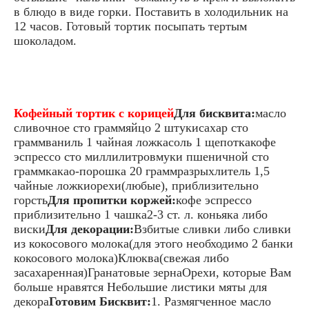
в блюдо в виде горки. Поставить в холодильник на
12 часов. Готовый тортик посыпать тертым
шоколадом.
Кофейный тортик с корицей
Для бисквита:
масло
сливочное сто граммяйцо 2 штукисахар сто
граммваниль 1 чайная ложкасоль 1 щепоткакофе
эспрессо сто миллилитровмуки пшеничной сто
граммкакао-порошка 20 граммразрыхлитель 1,5
чайные ложкиорехи(любые), приблизительно
горсть
Для пропитки коржей:
кофе эспрессо
приблизительно 1 чашка2-3 ст. л. коньяка либо
виски
Для декорации:
Взбитые сливки либо сливки
из кокосового молока(для этого необходимо 2 банки
кокосового молока)Клюква(свежая либо
засахаренная)Гранатовые зернаОрехи, которые Вам
больше нравятся Небольшие листики мяты для
декора
Готовим Бисквит:
1. Размягченное масло