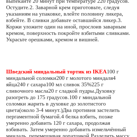
выпекайте 20 минут при температуре 220 градусов.
Остудите.2. Заварной крем приготовьте, следуя
указаниям на упаковке, влейте половину ликера,
взбейте. В сливки добавьте оставшийся ликер.3.
Коржи уложите один на иной, прослоив заварным
кремом, поверхность покройте взбитыми сливками.
Украсьте орешками, кремом и вишней.
Шведский миндальный тортик из IKEA
100 г
миндальной соломки200 г молотого миндаля4
яйца240 г сахара100 мл сливок 35%225 г
сливочного масла20 г сладкой пудры.Духовку
разогреть до 175 градусов.100 г миндальной
соломки жарить в духовке до золотистого
цвета(около 3-4 минут.)Два противня застелить
пергаментной бумагой.4 белка взбить, позже
умеренно добавить 120 г сахара, продолжая
взбивать. Затем умеренно добавить измельчённый
миндаль, перемешивая лопаточкой.Разделить массу