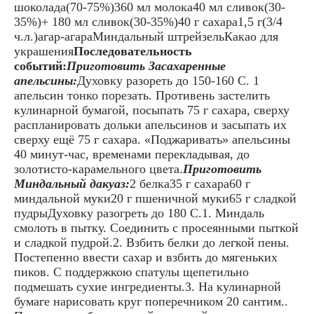
шоколада(70-75%)360 мл молока40 мл сливок(30-
35%)+ 180 мл сливок(30-35%)40 г сахара1,5 г(3/4
ч.л.)агар-агараМиндальный штрейзельКакао для
украшения
Последовательность
событий:
Приготовить Засахаренные
апельсины:
Духовку разореть до 150-160 С. 1
апельсин тонко порезать. Противень застелить
кулинарной бумагой, посыпать 75 г сахара, сверху
распланировать дольки апельсинов и засыпать их
сверху ещё 75 г сахара. «Поджаривать» апельсины
40 минут-час, временами перекладывая, до
золотисто-карамельного цвета.
Приготовить
Миндальный дакуаз:
2 белка35 г сахара60 г
миндальной муки20 г пшеничной муки65 г сладкой
пудрыДуховку разогреть до 180 С.1. Миндаль
смолоть в пытку. Соединить с просеянными пыткой
и сладкой пудрой.2. Взбить белки до легкой пены.
Постепенно ввести сахар и взбить до мягеньких
пиков. С поддержкою спатулы щепетильно
подмешать сухие ингредиенты.3. На кулинарной
бумаге нарисовать круг поперечником 20 сантим..