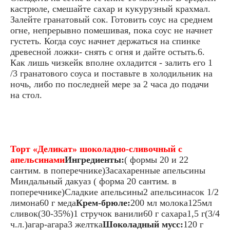
кастрюле, смешайте сахар и кукурузный крахмал.
Залейте гранатовый сок. Готовить соус на среднем
огне, непрерывно помешивая, пока соус не начнет
густеть. Когда соус начнет держаться на спинке
древесной ложки- снять с огня и дайте остыть.6.
Как лишь чизкейк вполне охладится - залить его 1
/3 гранатового соуса и поставьте в холодильник на
ночь, либо по последней мере за 2 часа до подачи
на стол.
Торт «Деликат» шоколадно-сливочный с
апельсинами
Ингредиенты:
( формы 20 и 22
сантим. в поперечнике)Засахаренные апельсины
Миндальный дакуаз ( форма 20 сантим. в
поперечнике)Сладкие апельсины2 апельсинасок 1/2
лимона60 г меда
Крем-брюле:
200 мл молока125мл
сливок(30-35%)1 стручок ванили60 г сахара1,5 г(3/4
ч.л.)агар-агара3 желтка
Шоколадный мусс:
120 г