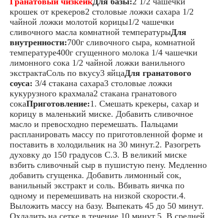
Гранатовый чизкейк
Для базы:
2 1/2 чашечки
крошек от крекеров2 столовые ложки сахара 1/2
чайной ложки молотой корицы1/2 чашечки
сливочного масла комнатной температуры
Для
внутренности:
700г сливочного сыра, комнатной
температуре400г сгущенного молока 1/4 чашечки
лимонного сока 1/2 чайной ложки ванильного
экстрактаСоль по вкусу3 яйца
Для гранатового
соуса:
3/4 стакана сахара3 столовые ложки
кукурузного крахмала2 стакана гранатового
сока
Приготовление:
1. Смешать крекеры, сахар и
корицу в маленький миске. Добавить сливочное
масло и превосходно перемешать. Пальцами
распланировать массу по приготовленной форме и
поставить в холодильник на 30 минут.2. Разогреть
духовку до 150 градусов С.3. В великий миске
взбить сливочный сыр в пушистую пену. Медленно
добавить сгущенка. Добавить лимонный сок,
ванильный экстракт и соль. Вбивать яичка по
одному и перемешивать на низкой скорости.4.
Выложить массу на базу. Выпекать 45 до 50 минут.
Охладить на сетке в течение 10 минут.5. В средней