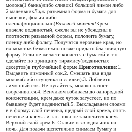
молока(1 банка)либо сливок1 большой лимон либо
2 маленьких
Еще:
разьемная форма и бумага для
выпечки, фольга либо
пленка(опционально)
Важный момент!
Крем
вначале водянистый, ежели вы не убеждены в
плотности разьемной формы, положите бумагу,
пленку либо фольгу. Получатся неровные края, но
их можнож безмятежно позже придать благовидную
форму. Если не желаете копается с бумагой и т.п.
сделайте по принципу тирамису(водянистых
десертов)в глубочайшей форме.
Приготовление:
1.
Выдавить лимонный сок.2. Смешать два вида
молока(либо сгущенка и сливки).3. Добавить
лимонный сок. Не пугайтесь, молоко начнет
сворачиватся.4. Венчиком взбиваем до однородной
консистенции, крем даже чуток загустеет, но по
бывшему будет водянистый.5. Выкладываем слоями
в в форму: слой печенья, щедрый слой крема, опять
печенье и крем... и т.п. пока не закончится крем.
Верхний слой крем.6. Ставим в холодильник на
ночь. Для подачи щепетильно снимаем бумагу и