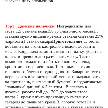
засахаренных апельсинов.
Торт "Дамские пальчики"
Ингредиенты:
для
теста:
1,5 стакана воды150 гр сливочного масла1,5
стакана муки6 яиц
для крема:
2 стакана сметаны 25%
жирности1 стакан сахара
Приготовление:
1.
тесто:
поставить на огонь кастрюлю с водой, добавить
масло. Когда вода закипит, всыпать пытку, убрать с
плиты и превосходно размешать массу. Тесто
немножко охладить и вбить по одному яичка,
кропотливо перемешивая. Тесто вымесить до
глянцевого блеска и однородности. Заварное тесто
переложить в кондитерский мешок и выдавливать
на противень, выстланный бумагой, продолговатые
"пальчики" длиной 4-5 сантим.. Выпекать в
духовке, разогретой до 170С до золотистого
цвета.2.
крем:
взбить прохладную сметану с
сахаром до пышного крема.3.
сборка:
готовые и
остывшие "пальчики" обмакнуть в крем и выложить