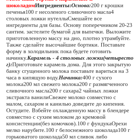
шоколадом
Ингредиенты:
Основа:
200 г крошки
печенья100 г несоленого сливочного масла4
столовых ложки нутеллыСмешайте все
ингредиенты для базы. Основу поперечником 20-23
сантим. застелите бумагой для выпечки. Выложите
приготовленную массу на дно, плотно утрамбуйте.
Также сделайте высочайшие бортики. Поставьте
форму в холодильник пока будете готовить
начинку.
Карамель - 4 столовых ложки(четыресто
г):
Приготовьте карамель дома. Для этого закрытую
банку сгущенного молока поставьте вариться на 3
часа в кипящую воду.
Начинка:
400 г сухого
молока200 мл свежего молока200 г размягченного
сливочного масла200 г сахара2 чайных ложки
экстракта ванилиСвежее молоко совместно с
малом, сахаром и канилью доведите до кипения.
Остудите. Взбейте охлажденную массу в блендере
совместно с сухим молоком до кремовой
консистенции(без комочков).100 г фундукаОрехи
мелко нарубите.100 г белоснежного шоколада100 г
горьковатого шоколада50 мл сливок либо