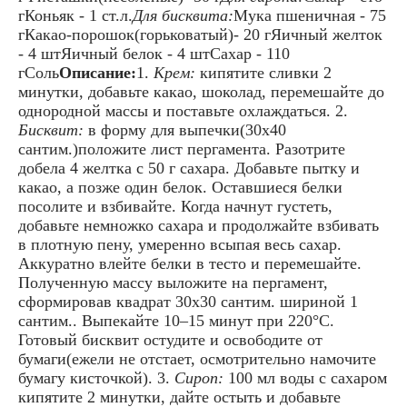
гКоньяк - 1 ст.л.
Для бисквита:
Мука пшеничная - 75
гКакао-порошок(горьковатый)- 20 гЯичный желток
- 4 штЯичный белок - 4 штСахар - 110
гСоль
Описание:
1.
Крем:
кипятите сливки 2
минутки, добавьте какао, шоколад, перемешайте до
однородной массы и поставьте охлаждаться. 2.
Бисквит:
в форму для выпечки(30х40
сантим.)положите лист пергамента. Разотрите
добела 4 желтка с 50 г сахара. Добавьте пытку и
какао, а позже один белок. Оставшиеся белки
посолите и взбивайте. Когда начнут густеть,
добавьте немножко сахара и продолжайте взбивать
в плотную пену, умеренно всыпая весь сахар.
Аккуратно влейте белки в тесто и перемешайте.
Полученную массу выложите на пергамент,
сформировав квадрат 30х30 сантим. шириной 1
сантим.. Выпекайте 10–15 минут при 220°С.
Готовый бисквит остудите и освободите от
бумаги(ежели не отстает, осмотрительно намочите
бумагу кисточкой). 3.
Сироп:
100 мл воды с сахаром
кипятите 2 минутки, дайте остыть и добавьте