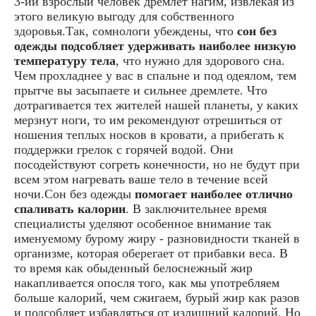
3-ий взрослый человек дремлет нагим, извлекая из
этого великую выгоду для собственного
здоровья.Так, сомнологи убеждены, что
сон без
одежды подсобляет удерживать наиболее низкую
температуру тела
, что нужно для здорового сна.
Чем прохладнее у вас в спальне и под одеялом, тем
прытче вы засыпаете и сильнее дремлете. Что
дотрагивается тех жителей нашей планеты, у каких
мерзнут ноги, то им рекомендуют отрешиться от
ношения теплых носков в кровати, а прибегать к
поддержки грелок с горячей водой. Они
посодействуют согреть конечности, но не будут при
всем этом нагревать ваше тело в течение всей
ночи.Сон без одежды
помогает наиболее отлично
спаливать калории
. В заключительнее время
специалисты уделяют особенное внимание так
именуемому бурому жиру - разновидности тканей в
организме, которая оберегает от прибавки веса. В
то время как обыденный белоснежный жир
накапливается опосля того, как мы употребляем
больше калорий, чем сжигаем, бурый жир как разов
и подсобляет избавляться от излишний калорий. Но