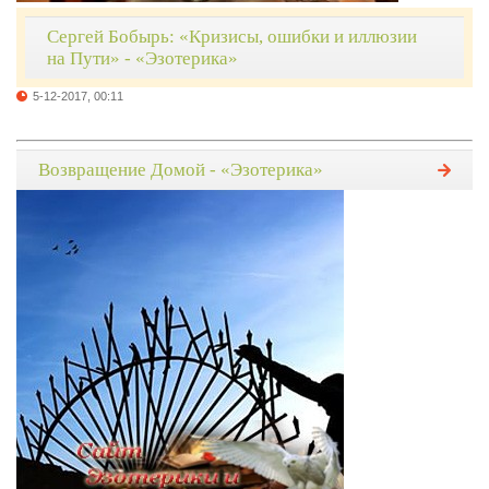
Сергей Бобырь: «Кризисы, ошибки и иллюзии
на Пути» - «Эзотерика»
5-12-2017, 00:11
Возвращение Домой - «Эзотерика»