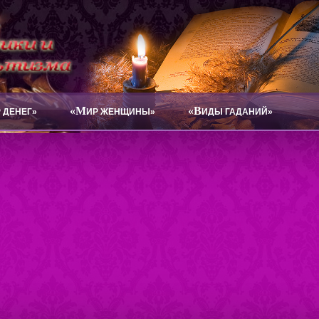
«М
«В
 ДЕНЕГ»
ИР ЖЕНЩИНЫ»
ИДЫ ГАДАНИЙ»