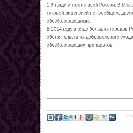
1,6 тыщи аптек по всей России. В Моск
магии
Любовные ритуалы,
таковой лицензией нет вообщем, дру
заговоры, привороты
Первые шаги в колдовстве
обезболивающими.
чёрной магии
Колдовская пирамида
В 2014 году в ряде больших городов 
Заговоры
обстоятельств их добровольного уход
Снять порчу
обезболивающих препаратов.
Снять сглаз
Снять проклятия
Отчитки
Заговоры от азарта
Заговоры от алчности
Заговоры от ленности
Заговоры от страха
Заговоры от алкоголизма
Шепотки на трезвость
Авто
От детского алкоголизма
Заговоры от курения