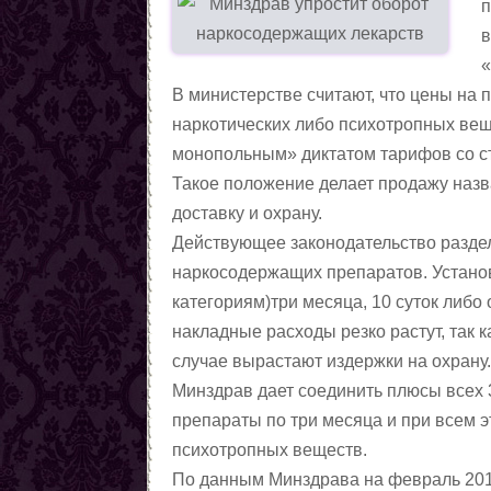
п
Любовные заговоры
в
Противолюбовные заговоры
Методы снятия приворота
В министерстве считают, что цены на
Магические приёмы,
наркотических либо психотропных вещ
помогающие вернуть
Вызовы(чтобы человек к
монопольным» диктатом тарифов со с
любовь
вам явился)
Заговоры, чтобы пришла
Такое положение делает продажу назв
любовь
Заговоры на возвращение
доставку и охрану.
любви
Семейная магия
Действующее законодательство разделя
Цыганская любовная
наркосодержащих препаратов. Устано
магия. Талисманы.
Любовные ритуалы и
категориям)три месяца, 10 суток либо
Амулеты
заговоры чёрной магии
Заговоры на месть
накладные расходы резко растут, так 
сопернице
Сексуальная магия
случае вырастают издержки на охрану
Любовная магия по
Минздрав дает соединить плюсы всех 3
Северным традициям
Статьи о женской магии
препараты по три месяца и при всем э
Статьи о магии
психотропных веществ.
Демонология
По данным Минздрава на февраль 201
Ритуалы и заговоры черной