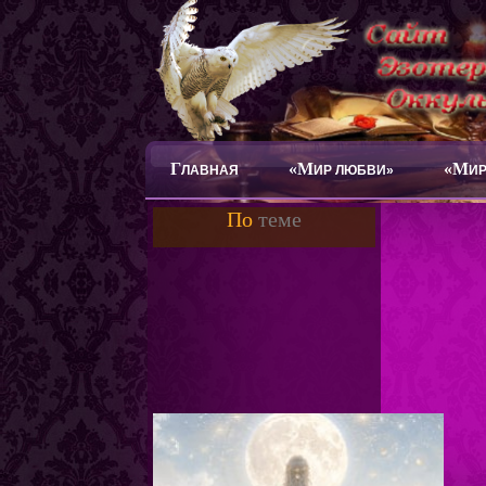
Г
«М
«М
ЛАВНАЯ
ИР ЛЮБВИ»
ИР
По
теме