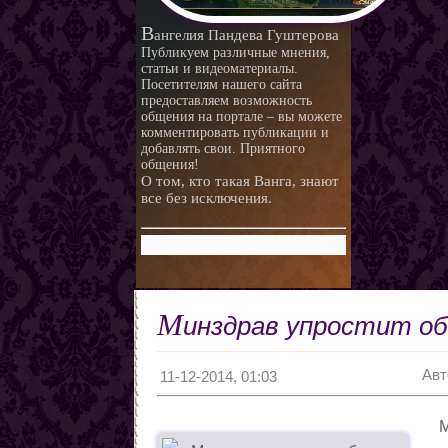
любви.
Любовная ворожба народов
В
ангелия Пандева Гуштерова
мира
Магия и красота
Публикуем различные мнения,
статьи и видеоматериалы.
Приворотные зелья
Посетителям нашего сайта
предоставляем возможность
Как приготовить
общения на портале – вы можете
Сексуальные напитки
Законы кармы
комментировать публикации и
добавлять свои. Приятного
Знаки кармы
общения!
О том, кто такая Ванга, знают
Молитвы
все без исключения.
Молитвы к ангелам дней
недели
Любовь и нумерология. Как
правильно выбрать
Как разоблачить мерзавца
партнера
по знаку Зодиака.
Романтические приметы
М
инздрав упростит о
Виды Гадания и правила
Хиромантия
Авт
О действии приворота
11-12-2014, 01:03
Проведение ритуалов
М
Любовные привороты