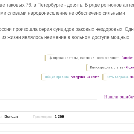
ве таковых 76, в Петербурге - девять. В ряде регионов апте
гими словами народонаселение не обеспечено сильными
России произошла серия суицидов раковых нездоровых. Одн
а из жизни являлось неимение в вольном доступе мощных
Цитирование статьи, картинки - фото скриншот -
Rambler 
Иллюстрация к статье -
Яндек
Общие правила
поведения на сайте.
Есть вопросы.
На
Нашли ошибк
Duncan
1 256
р -
Просмотров -