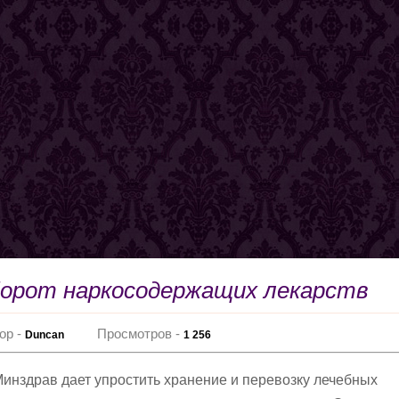
борот наркосодержащих лекарств
ор -
Просмотров -
Duncan
1 256
инздрав дает упростить хранение и перевозку лечебных