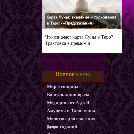
Карта Луны: значение и толкование
в Таро - «Предсказания»
Что означает карта Луны в Таро?
Трактовка в прямом и
перевернутом
Полное
меню
Мир женщины.
Консультации врача.
Медицина от А до Я.
Амулеты и Талисманы.
Молитвы для спасения
души
Виды гаданий