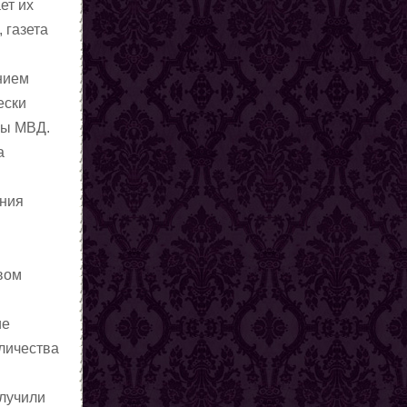
ет их
 газета
нием
ески
ны МВД.
а
ения
рвом
ие
оличества
олучили