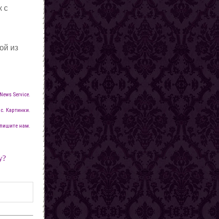
к с
ой из
News Service.
с. Картинки.
пишите нам.
у?