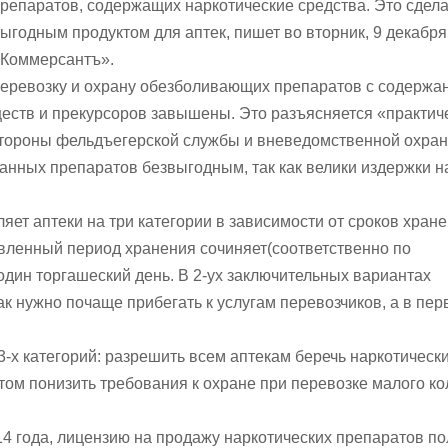
репаратов, содержащих наркотические средства. Это сдела
ыгодным продуктом для аптек, пишет во вторник, 9 декабря,
«Коммерсантъ».
 перевозку и охрану обезболивающих препаратов с содержа
еств и прекурсоров завышены. Это разъясняется «практич
тороны фельдъегерской службы и вневедомственной охра
анных препаратов безвыгодным, так как велики издержки н
ет аптеки на три категории в зависимости от сроков хран
вленный период хранения сочиняет(соответственно по
 один торгашеский день. В 2-ух заключительных вариантах
как нужно почаще прибегать к услугам перевозчиков, а в пе
.
-х категорий: разрешить всем аптекам беречь наркотическ
том понизить требования к охране при перевозке малого к
4 года, лицензию на продажу наркотических препаратов п