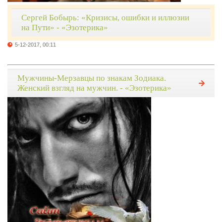
Сергей Бобырь: «Кризисы, ошибки и иллюзии
на Пути» - «Эзотерика»
5-12-2017, 00:11
Мужчины-Мерзавцы по знакам Зодиака.
Женский взгляд на мужчин. - «Эзотерика»