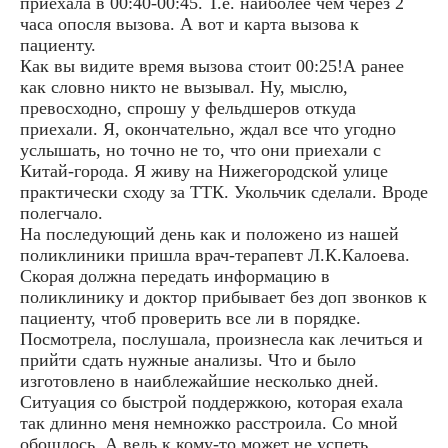
приехала в 00:40-00:45. Т.е. наиболее чем через 2
часа опосля вызова. А вот и карта вызова к
пациенту.
Как вы видите время вызова стоит 00:25!А ранее
как словно никто не вызывал. Ну, мыслю,
превосходно, спрошу у фельдшеров откуда
приехали. Я, окончательно, ждал все что угодно
услышать, но точно не то, что они приехали с
Китай-города. Я живу на Нижегородской улице
практически сходу за ТТК. Укольчик сделали. Вроде
полегчало.
На последующий день как и положено из нашей
поликлиники пришла врач-терапевт Л.К.Калоева.
Скорая должна передать информацию в
поликлинику и доктор прибывает без доп звонков к
пациенту, чтоб проверить все ли в порядке.
Посмотрела, послушала, произнесла как лечиться и
прийти сдать нужные анализы. Что и было
изготовлено в наиблежайшие несколько дней.
Ситуация со быстрой поддержкою, которая ехала
так длинно меня немножко расстроила. Со мной
обошлось. А ведь к кому-то может не успеть.