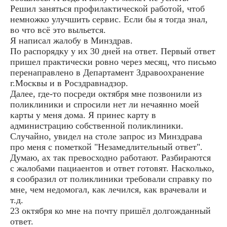
Решил заняться профилактической работой, чтоб
немножко улучшить сервис. Если бы я тогда знал,
во что всё это выльется.
Я написал жалобу в Минздрав.
По распорядку у их 30 дней на ответ. Первый ответ
пришел практически ровно через месяц, что письмо
перенаправлено в Департамент Здравоохранение
г.Москвы и в Росздравнадзор.
Далее, где-то посреди октября мне позвонили из
поликлиники и спросили нет ли нечаянно моей
карты у меня дома. Я принес карту в
администрацию собственной поликлиники.
Случайно, увидел на столе запрос из Минздрава
про меня с пометкой "Незамедлительный ответ".
Думаю, ах так превосходно работают. Разбираются
с жалобами пациаентов и ответ готовят. Насколько,
я сообразил от поликлиники требовали справку по
мне, чем недомогал, как лечился, как врачевали и
т.д.
23 октября ко мне на почту пришёл долгожданный
ответ.