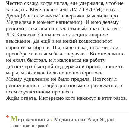
Честно скажу, когда читал, еле удержался, чтоб не
зарыдать. Меня окрестили ДМИТРИЕМ(желая я
Денис)Анатольевичем(наверняка, мыслили про
Медведева в момент написания)! И мою делему
решили!Наказана наш участковый врач-терапевт
Л.К.Калоева!Ей вынесено дисциплинарное
взыскание. Да ещё и на некий комиссии этот
вариант разобрали. Вы, наверняка, пока читали,
пренебрегали в чем была неувязка. Ко мне длинно
не ехала быстрая, и я жаловался на работу
диспетчера быстрой поддержки и просил принять
меры, чтоб такое больше не повторилось.
Моему удивлению не было предела. Поэтому я
решил написать ещё одно письмо и разослать его
всем соучастникам процесса.
Ждём ответа. Интересно кого накажут в этот разов.
М
ир женщины
/
Медицина от А до Я для
пациентов и врачей