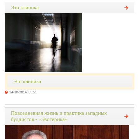
Это клиника
Это клиника
24-10-2014, 03:51
Повседневная жизнь и практика западных
буддистов - «Эзотерика»