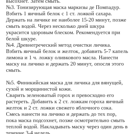
высохнет. Затем смыть.
№3. Тонизирующая маска маркизы де Помпадур.
Взбить 1 яичный белок с 1 ст. ложкой сахара.
Держать на личике не наиболее 15-20 минут, позже
смыть водой. Через несколько дней шкура
украсится здоровым блеском. Рекомендуется при
белой шкуре.
№4. Древнегреческий метод очистки личика.
Взбить яичный белок и желток, добавить 5-7 капель
лимона и 1 ч. ложку оливкового масла. Нанести
маску на личико и держать 20 минут, опосля этого
смыть.
№5. Финикийская маска для личика для вянущей,
сухой и морщинистой кожи.
Сварить зеленоватый горох и превосходно его
растереть. Добавить к 2 ст. ложкам гороха яичный
желток и 2 ст. ложки свежего яблочного сока.
Смесь нанести на личико и держать до тех пор,
пока маска подсохнет, позже осмотрительно смыть
теплой водой. Накладывать маску через один день в
течение 3-4 недель.