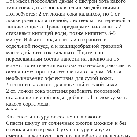
Эта маска подсобляет дамам с шкурой хоть какого
типа совладать с воспалительными действиями.
Потребуется: 2 ст. ложки сока каланхоэ, по 1 ст.
ложке ромашки аптечной, листьев мяты перечной и
липового цвета. Травы предварительно залить 2
стаканами кипящей воды, позже кипятить 3-5
минут. Избыток воды слить и сохранить в
отдельной посуде, а к кашицеобразной травяной
массе добавить сок каланхоэ. Тщательно
перемешанный состав нанести на личико на 15
минут, по истечении которых его необходимо смыть
оставшимся при приготовлении отваром. Маска
необыкновенно эффективна для сухой кожи.
Лосьон из каланхоэ для обычной и сухой кожи
2 ст. ложки сока растения разбавить половиной
стакана кипяченой воды, добавить 1 ч. ложку хоть
какого сорта меда.
* * *
Как спасти шкуру от солнечных ожогов
Спасти шкуру от солнечных ожогов можнож и без
специального крема. Сухую шкуру выручит
сметана, а жирную – кефир, надобно лишь верно их