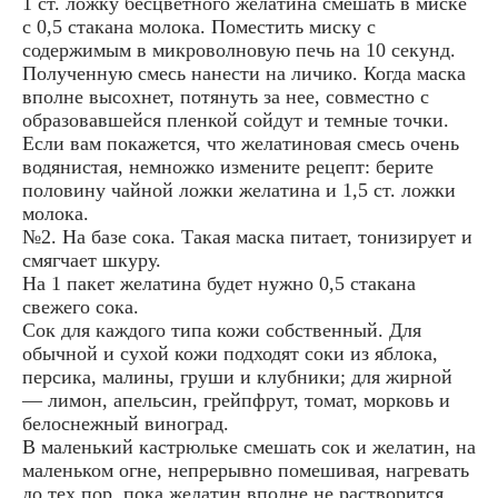
1 ст. ложку бесцветного желатина смешать в миске
с 0,5 стакана молока. Поместить миску с
содержимым в микроволновую печь на 10 секунд.
Полученную смесь нанести на личико. Когда маска
вполне высохнет, потянуть за нее, совместно с
образовавшейся пленкой сойдут и темные точки.
Если вам покажется, что желатиновая смесь очень
водянистая, немножко измените рецепт: берите
половину чайной ложки желатина и 1,5 ст. ложки
молока.
№2. На базе сока. Такая маска питает, тонизирует и
смягчает шкуру.
На 1 пакет желатина будет нужно 0,5 стакана
свежего сока.
Сок для каждого типа кожи собственный. Для
обычной и сухой кожи подходят соки из яблока,
персика, малины, груши и клубники; для жирной
— лимон, апельсин, грейпфрут, томат, морковь и
белоснежный виноград.
В маленький кастрюльке смешать сок и желатин, на
маленьком огне, непрерывно помешивая, нагревать
до тех пор, пока желатин вполне не растворится.