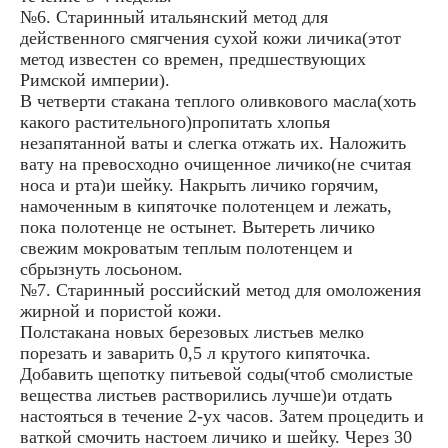
№6. Старинный итальянский метод для
действенного смягчения сухой кожи личика(этот
метод известен со времен, предшествующих
Римской империи).
В четверти стакана теплого оливкового масла(хоть
какого растительного)пропитать хлопья
незапятанной ваты и слегка отжать их. Наложить
вату на превосходно очищенное личико(не считая
носа и рта)и шейку. Накрыть личико горячим,
намоченным в кипяточке полотенцем и лежать,
пока полотенце не остынет. Вытереть личико
свежим мокроватым теплым полотенцем и
сбрызнуть лосьоном.
№7. Старинный российский метод для омоложения
жирной и пористой кожи.
Полстакана новых березовых листьев мелко
порезать и заварить 0,5 л крутого кипяточка.
Добавить щепотку питьевой соды(чтоб смолистые
вещества листьев растворились лучше)и отдать
настояться в течение 2-ух часов. Затем процедить и
ваткой смочить настоем личико и шейку. Через 30