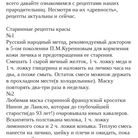
всего давайте ознакомимся с рецептами наших
прародительниц. Несмотря на их «древность»,
рецепты актуальны и сейчас.
Старинные рецепты красы
№1
Русский народный метод, рекомендуемый доктором
в 5-ом поколении П.М.Куренновым для кормления
кожи личика и предотвращения ее старения.
Смешать 1 сырой яичный желток, 1 ч. ложку меда и
1 ч. ложку глицерина и наложить на личико часа на
два, а позже смыть. Остаток смеси можнож держать
в прохладном месте(в холодильнике). Маску
повторять два-три раза в недельку.
№2
Любимая маска старинной французской кросотки
Нинон де Ланкло, которая до глубочайшей
старости(до 93 лет!) очаровывала юных кавалеров.
Вскипятить полстакана молока, 1 ч. ложку
лимонного сока и 2 ч. ложки коньяка. Теплую смесь
нанести на личико, шейку и плечи и ожидать, пока