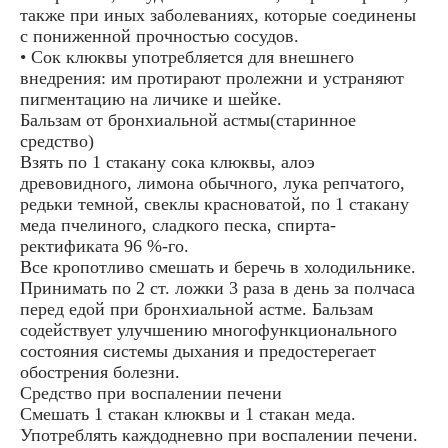
также при иных заболеваниях, которые соединены
с пониженной прочностью сосудов.
• Сок клюквы употребляется для внешнего
внедрения: им протирают пролежни и устраняют
пигментацию на личике и шейке.
Бальзам от бронхиальной астмы(старинное
средство)
Взять по 1 стакану сока клюквы, алоэ
древовидного, лимона обычного, лука репчатого,
редьки темной, свеклы красноватой, по 1 стакану
меда пчелиного, сладкого песка, спирта-
ректификата 96 %-го.
Все кропотливо смешать и беречь в холодильнике.
Принимать по 2 ст. ложки 3 раза в день за полчаса
перед едой при бронхиальной астме. Бальзам
содействует улучшению многофункционального
состояния системы дыхания и предостерегает
обострения болезни.
Средство при воспалении печени
Смешать 1 стакан клюквы и 1 стакан меда.
Употреблять каждодневно при воспалении печени.