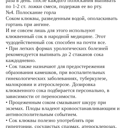
раза в день. После каждого полоскания выпивать
по 1-2 ст. ложки смеси, подержав ее во рту.
№4. Полоскание горла
Соком клюквы, разведенным водой, ополаскивать
гортань при ангине.
И не совсем лишь для этого используют
клюквенный сок в народной медицине. Этот
чудодейственный сок способен на почти все.
• При легких формах урологических болезней
рекомендуется выпивать до 2 стаканов сока
каждодневно.
• Сок также назначают для предостережения
образования камешков, при воспалительных
гинекологических заболеваниях, туберкулезе,
малокровии и атеросклерозе. Дозировка
клюквенного сока подбирается персонально, в
зависимости от переносимости.
• Процеженным соком смазывают шкуру при
экземах. Плоды владеют кровоостанавливающим и
антивосполительным событием.
• Сок клюквы полезно употреблять при
гипертонии, сосудистых спазмах, атеросклерозах,