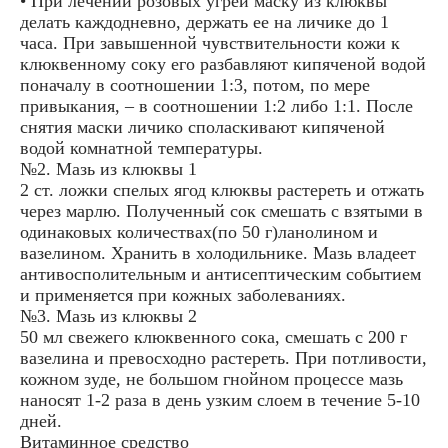
• При лечении розовых угрей маску из клюквы
делать каждодневно, держать ее на личике до 1
часа. При завышенной чувствительности кожи к
клюквенному соку его разбавляют кипяченой водой
поначалу в соотношении 1:3, потом, по мере
привыкания, – в соотношении 1:2 либо 1:1. После
снятия маски личико споласкивают кипяченой
водой комнатной температуры.
№2. Мазь из клюквы 1
2 ст. ложки спелых ягод клюквы растереть и отжать
через марлю. Полученный сок смешать с взятыми в
одинаковых количествах(по 50 г)ланолином и
вазелином. Хранить в холодильнике. Мазь владеет
антивосполительным и антисептическим событием
и применяется при кожных заболеваниях.
№3. Мазь из клюквы 2
50 мл свежего клюквенного сока, смешать с 200 г
вазелина и превосходно растереть. При потливости,
кожном зуде, не большом гнойном процессе мазь
наносят 1-2 раза в день узким слоем в течение 5-10
дней.
Витаминное средство