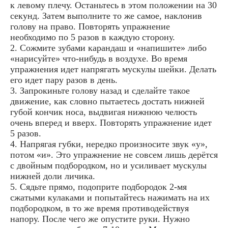
к левому плечу. Останьтесь в этом положении на 30
секунд. Затем выполните то же самое, наклонив
голову на право. Повторять упражнение
необходимо по 5 разов в каждую сторону.
2. Сожмите зубами карандаш и «напишите» либо
«нарисуйте» что-нибудь в воздухе. Во время
упражнения идет напрягать мускулы шейки. Делать
его идет пару разов в день.
3. Запрокиньте голову назад и сделайте такое
движение, как словно пытаетесь достать нижней
губой кончик носа, выдвигая нижнюю челюсть
очень вперед и вверх. Повторять упражнение идет
5 разов.
4. Напрягая губки, нередко произносите звук «у»,
потом «и». Это упражнение не совсем лишь дерётся
с двойным подбородком, но и усиливает мускулы
нижней доли личика.
5. Сядьте прямо, подоприте подбородок 2-мя
сжатыми кулаками и попытайтесь нажимать на их
подбородком, в то же время противодействуя
напору. После чего же опустите руки. Нужно