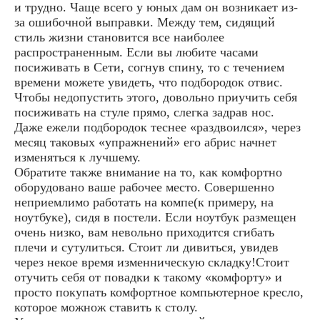
и трудно. Чаще всего у юных дам он возникает из-
за ошибочной выправки. Между тем, сидящий
стиль жизни становится все наиболее
распространенным. Если вы любите часами
посиживать в Сети, согнув спину, то с течением
времени можете увидеть, что подбородок отвис.
Чтобы недопустить этого, довольно приучить себя
посиживать на стуле прямо, слегка задрав нос.
Даже ежели подбородок теснее «раздвоился», через
месяц таковых «упражнений» его абрис начнет
изменяться к лучшему.
Обратите также внимание на то, как комфортно
оборудовано ваше рабочее место. Совершенно
неприемлимо работать на компе(к примеру, на
ноутбуке), сидя в постели. Если ноутбук размещен
очень низко, вам невольно приходится сгибать
плечи и сутулиться. Стоит ли дивиться, увидев
через некое время изменническую складку!Стоит
отучить себя от повадки к такому «комфорту» и
просто покупать комфортное компьютерное кресло,
которое можнож ставить к столу.