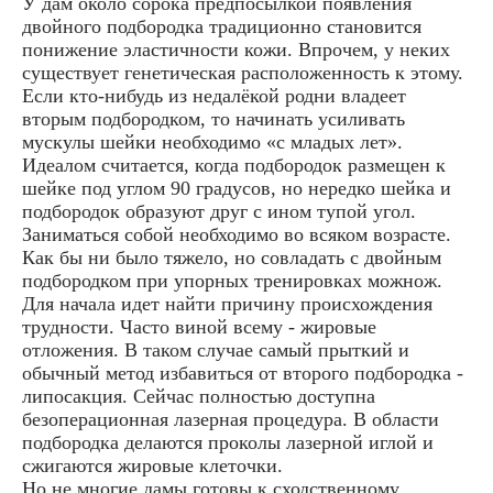
У дам около сорока предпосылкой появления
двойного подбородка традиционно становится
понижение эластичности кожи. Впрочем, у неких
существует генетическая расположенность к этому.
Если кто-нибудь из недалёкой родни владеет
вторым подбородком, то начинать усиливать
мускулы шейки необходимо «с младых лет».
Идеалом считается, когда подбородок размещен к
шейке под углом 90 градусов, но нередко шейка и
подбородок образуют друг с ином тупой угол.
Заниматься собой необходимо во всяком возрасте.
Как бы ни было тяжело, но совладать с двойным
подбородком при упорных тренировках можнож.
Для начала идет найти причину происхождения
трудности. Часто виной всему - жировые
отложения. В таком случае самый прыткий и
обычный метод избавиться от второго подбородка -
липосакция. Сейчас полностью доступна
безоперационная лазерная процедура. В области
подбородка делаются проколы лазерной иглой и
сжигаются жировые клеточки.
Но не многие дамы готовы к сходственному