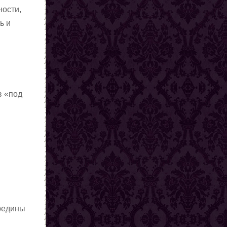
ности,
ь и
в «под
ередины