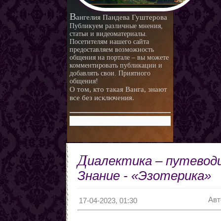
любви.
Любовная ворожба народов
В
ангелия Пандева Гуштерова
мира
Магия и красота
Публикуем различные мнения,
статьи и видеоматериалы.
Приворотные зелья
Посетителям нашего сайта
предоставляем возможность
Как приготовить
общения на портале – вы можете
Сексуальные напитки
Законы кармы
комментировать публикации и
добавлять свои. Приятного
Знаки кармы
общения!
О том, кто такая Ванга, знают
Молитвы
все без исключения.
Молитвы к ангелам дней
недели
Любовь и нумерология. Как
правильно выбрать
Как разоблачить мерзавца
партнера
по знаку Зодиака.
Романтические приметы
Д
иалектика – путевод
Виды Гадания и правила
Хиромантия
Знание - «Эзотерика»
О действии приворота
Проведение ритуалов
Авт
17-04-2023, 01:30
Любовные привороты