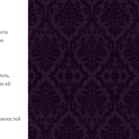
сила
ое
тель,
ли ей
ложностей