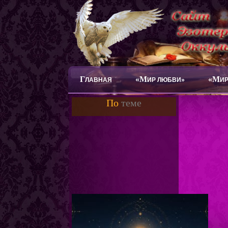
Г
«М
«М
ЛАВНАЯ
ИР ЛЮБВИ»
ИР
По
теме