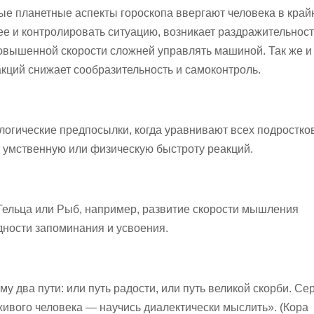
ые планетные аспекты гороскопа ввергают человека в край
ее и контролировать ситуацию, возникает раздражительност
повышенной скорости сложней управлять машиной. Так же и
кций снижает сообразительность и самоконтроль.
логические предпосылки, когда уравнивают всех подростко
ь умственную или физическую быстроту реакций.
Тельца или Рыб, например, развитие скорости мышления
дности запоминания и усвоения.
му два пути: или путь радости, или путь великой скорби. С
живого человека — научись диалектически мыслить».
(
Кора