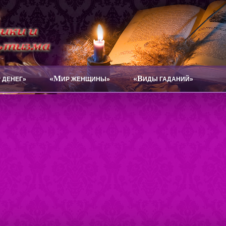
«М
«В
 ДЕНЕГ»
ИР ЖЕНЩИНЫ»
ИДЫ ГАДАНИЙ»