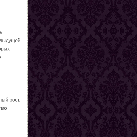
ь
редыдущей
орых
о
ный рост.
тво