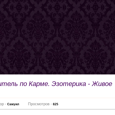
итель по Карме. Эзотерика - Живое
ор -
Просмотров -
Самуил
825