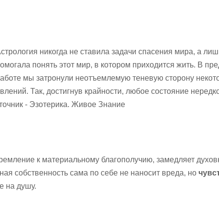
стрология никогда не ставила задачи спасения мира, а лиш
омогала понять этот мир, в котором приходится жить. В п
аботе мы затронули неотъемлемую теневую сторону некот
влений. Так, достигнув крайности, любое состояние нередк
точник - Эзотерика. Живое Знание
емление к материальному благополучию, замедляет духов
ная собственность сама по себе не наносит вреда, но
чувс
 на душу.