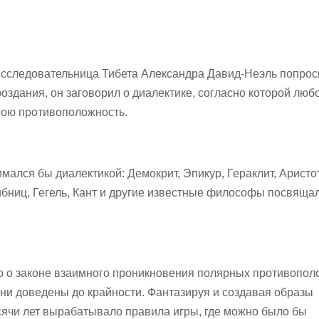
 исследовательница Тибета Александра Давид-Неэль попро
оздания, он заговорил о диалектике, согласно которой люб
свою противоположность.
мался бы диалектикой: Демокрит, Эпикур, Гераклит, Аристо
ейбниц, Гегель, Кант и другие известные философы посвяща
о о законе взаимного проникновения полярных противопо
 они доведены до крайности. Фантазируя и создавая образы
сячи лет вырабатывало правила игры, где можно было бы