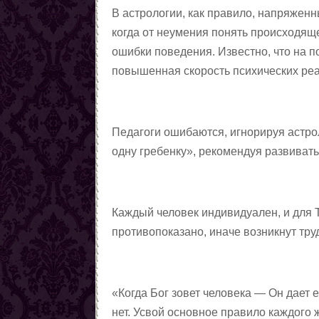
В астрологии, как правило, напряженн
магии
Любовные ритуалы,
когда от неумения понять происходящ
заговоры, привороты
Первые шаги в колдовстве
ошибки поведения. Известно, что на 
чёрной магии
Колдовская пирамида
повышенная скорость психических реа
Заговоры
Снять порчу
Снять сглаз
Снять проклятия
Педагоги ошибаются, игнорируя астро
Отчитки
одну гребенку», рекомендуя развиват
Заговоры от азарта
Заговоры от алчности
Заговоры от ленности
Каждый человек индивидуален, и для 
Заговоры от страха
противопоказано, иначе возникнут тру
Заговоры от алкоголизма
Шепотки на трезвость
От детского алкоголизма
«Когда Бог зовет человека — Он дает е
Заговоры от курения
нет. Усвой основное правило каждого 