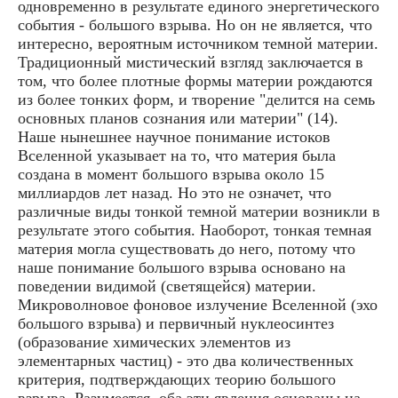
одновременно в результате единого энергетического
события - большого взрыва. Но он не является, что
интересно, вероятным источником темной материи.
Традиционный мистический взгляд заключается в
том, что более плотные формы материи рождаются
из более тонких форм, и творение "делится на семь
основных планов сознания или материи" (14).
Наше нынешнее научное понимание истоков
Вселенной указывает на то, что материя была
создана в момент большого взрыва около 15
миллиардов лет назад. Но это не означет, что
различные виды тонкой темной материи возникли в
результате этого события. Наоборот, тонкая темная
материя могла существовать до него, потому что
наше понимание большого взрыва основано на
поведении видимой (светящейся) материи.
Микроволновое фоновое излучение Вселенной (эхо
большого взрыва) и первичный нуклеосинтез
(образование химических элементов из
элементарных частиц) - это два количественных
критерия, подтверждающих теорию большого
взрыва. Разумеется, оба эти явления основаны на