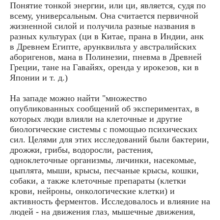
Понятие тонкой энергии, или ци, является, судя по
всему, универсальным. Она считается первичной
жизненной силой и получила разные названия в
разных культурах (ци в Китае, прана в Индии, анк
в Древнем Египте, арунквильта у австралийских
аборигенов, мана в Полинезии, пневма в Древней
Греции, тане на Гавайях, оренда у ирокезов, ки в
Японии и т. д.)
На западе можно найти "множество
опубликованных сообщений об экспериментах, в
которых люди влияли на клеточные и другие
биологические системы с помощью психических
сил. Целями для этих исследований были бактерии,
дрожжи, грибы, водоросли, растения,
одноклеточные организмы, личинки, насекомые,
цыплята, мыши, крысы, песчаные крысы, кошки,
собаки, а также клеточные препараты (клетки
крови, нейроны, онкологические клетки) и
активность ферментов. Исследовалось и влияние на
людей - на движения глаз, мышечные движения,