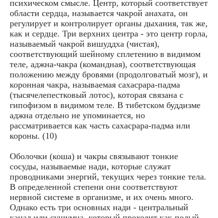
психическом смысле. Центр, который соответствует
области сердца, называется чакрой анахата, он
регулирует и контролирует органы дыхания, так же,
как и сердце. Три верхних центра - это центр горла,
называемый чакрой вишуддха (чистая),
соответствующий шейному сплетению в видимом
теле, аджна-чакра (командная), соответствующая
положению между бровями (продолговатый мозг), и
коронная чакра, называемая сахасрара-падма
(тысячелепестковый лотос), которая связана с
гипофизом в видимом теле. В тибетском буддизме
аджна отдельно не упоминается, но
рассматривается как часть сахасрара-падма или
короны. (10)
Оболочки (коша) и чакры связывают тонкие
сосуды, называемые нади, которые служат
проводниками энергий, текущих через тонкие тела.
В определенной степени они соответствуют
нервной системе в организме, и их очень много.
Однако есть три основных нади - центральный
канал или сушумна, который проходит как полый