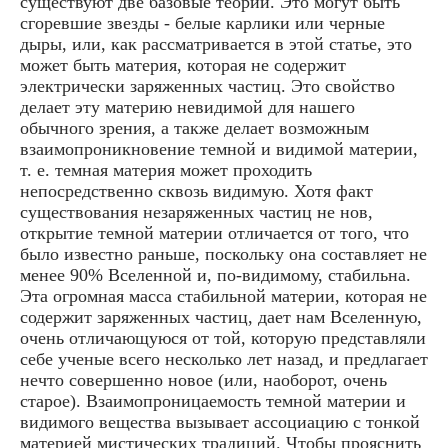
существуют две базовые теории. Это могут быть
сгоревшие звезды - белые карлики или черные
дыры, или, как рассматривается в этой статье, это
может быть материя, которая не содержит
электрически заряженных частиц. Это свойство
делает эту материю невидимой для нашего
обычного зрения, а также делает возможным
взаимопроникновение темной и видимой материи,
т. е. темная материя может проходить
непосредственно сквозь видимую. Хотя факт
существования незаряженных частиц не нов,
открытие темной материи отличается от того, что
было известно раньше, поскольку она составляет не
менее 90% Вселенной и, по-видимому, стабильна.
Эта огромная масса стабильной материи, которая не
содержит заряженных частиц, дает нам Вселенную,
очень отличающуюся от той, которую представляли
себе ученые всего несколько лет назад, и предлагает
нечто совершенно новое (или, наоборот, очень
старое). Взаимопроницаемость темной материи и
видимого вещества вызывает ассоциацию с тонкой
материей мистических традиций. Чтобы прояснить