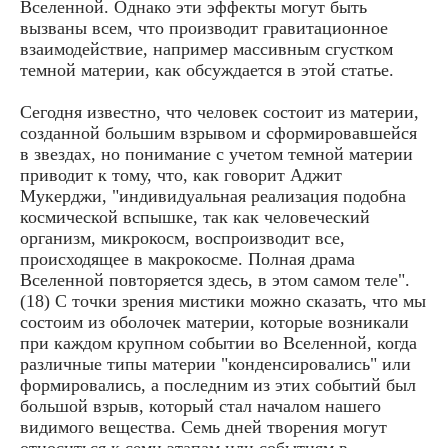
Вселенной. Однако эти эффекты могут быть
вызваны всем, что производит гравитационное
взаимодействие, например массивным сгустком
темной материи, как обсуждается в этой статье.
Сегодня известно, что человек состоит из материи,
созданной большим взрывом и сформировавшейся
в звездах, но понимание с учетом темной материи
приводит к тому, что, как говорит Аджит
Мукерджи, "индивидуальная реализация подобна
космической вспышке, так как человеческий
организм, микрокосм, воспроизводит все,
происходящее в макрокосме. Полная драма
Вселенной повторяется здесь, в этом самом теле".
(18) С точки зрения мистики можно сказать, что мы
состоим из оболочек материи, которые возникали
при каждом крупном событии во Вселенной, когда
различные типы материи "конденсировались" или
формировались, а последним из этих событий был
большой взрыв, который стал началом нашего
видимого вещества. Семь дней творения могут
относиться к семи этапам или событиям в