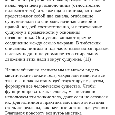
канал через центр позвоночника (относительно
видимого тела), а также ида и пингала, которые
представляют собой два канала, огибающие
сушумна-нади по спирали, начиная с левой и
правой ноздрей соответственно, и встречающие
сушумну в промежности у основания
позвоночника. Они устанавливают прямое
соединение между семью чакрами. В тибетских
описаниях пингала и ида часто называются правым
и левым нади, и не упоминается о спиральном
движении этих нади вокруг сушумны. (11)
Нашим обычным зрением мы не можем видеть
мистические тонкие тела, чакры или нади, но все
эти тела и чакры взаимодействуют друг с другом,
формируя все человеческое существо. Чтобы
функционировать как человек, мы постоянно
используем эти тонкие тела, даже если не осознаем
их. Для истинного практика мистики эти истины
столь же реальны, как научные истины для ученого.
Благодаря повороту вовнутрь мистика