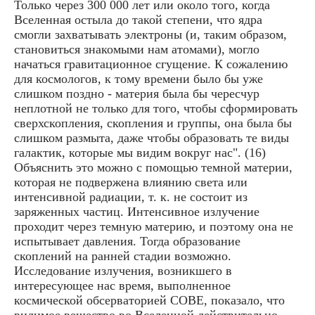
Только через 300 000 лет или около того, когда
Вселенная остыла до такой степени, что ядра
смогли захватывать электроны (и, таким образом,
становиться знакомыми нам атомами), могло
начаться гравитационное сгущение. К сожалению
для космологов, к тому времени было бы уже
слишком поздно - материя была бы чересчур
неплотной не только для того, чтобы сформировать
сверхскопления, скопления и группы, она была бы
слишком размыта, даже чтобы образовать те виды
галактик, которые мы видим вокруг нас". (16)
Объяснить это можно с помощью темной материи,
которая не подвержена влиянию света или
интенсивной радиации, т. к. не состоит из
заряженных частиц. Интенсивное излучение
проходит через темную материю, и поэтому она не
испытывает давления. Тогда образование
скоплений на ранней стадии возможно.
Исследование излучения, возникшего в
интересующее нас время, выполненное
космической обсерваторией COBE, показало, что
видимое вещество во Вселенной действительно