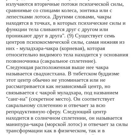
излучаются вторичные потоки психической силы,
сравнимые со спицами колеса, зонтика или с
лепестками лотоса. Другими словами, чакры
находятся в точках, в которых психические силы и
функции тела сливаются друг с другом или
проникают друг в друга". (9) Существует семь
центров психокосмической силы, самая нижняя из
них - муладхара-чакра (корневая), которая
относительно видимого тела находится у основания
позвоночника (сакральное сплетение).
Следующая расположенная выше нее чакра
называется свадхистхана. В тибетском буддизме
этот центр обычно не упоминается или не
рассматривается как независимый центр, но
связывается с чакрой муладхара, под названием
"санг-на" (секретное место). Он соответствует
сакральному сплетению и отвечает за всю
репродуктивную сферу. Следующий центр
находится в солнечном сплетении, он называется
манипура-чакра (морской лотос) и отвечает за силы
трансформации как в физическом, так и в