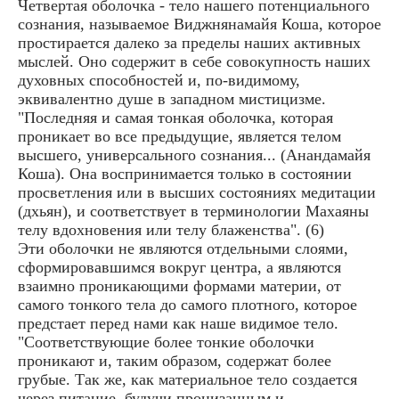
Четвертая оболочка - тело нашего потенциального
сознания, называемое Виджнянамайя Коша, которое
простирается далеко за пределы наших активных
мыслей. Оно содержит в себе совокупность наших
духовных способностей и, по-видимому,
эквивалентно душе в западном мистицизме.
"Последняя и самая тонкая оболочка, которая
проникает во все предыдущие, является телом
высшего, универсального сознания... (Анандамайя
Коша). Она воспринимается только в состоянии
просветления или в высших состояниях медитации
(дхьян), и соответствует в терминологии Махаяны
телу вдохновения или телу блаженства". (6)
Эти оболочки не являются отдельными слоями,
сформировавшимся вокруг центра, а являются
взаимно проникающими формами материи, от
самого тонкого тела до самого плотного, которое
предстает перед нами как наше видимое тело.
"Соответствующие более тонкие оболочки
проникают и, таким образом, содержат более
грубые. Так же, как материальное тело создается
через питание, будучи пронизанным и