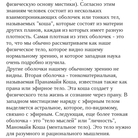
физическую основу мистики). Согласно этим
знаниям человек состоит из нескольких
взаимопроникающих оболочек или тонких тел,
называемых "коша", которые состоят из материи
других планов, каждая из которых имеет разную
плотность. Самая плотная из этих оболочек - это
то, что мы обычно рассматриваем как наше
физическое тело, которое видно нашему
нормальному зрению, и которое западная наука
очень подробно изучила.
Другие оболочки нашему обычному зрению не
видны. Вторая оболочка - тонкоматериальная,
называемая Пранамайя Коша, известная также как
прана или эфирное тело. Эта коша создает у
физического тела жизнь и сознание через прану. В
западном мистицизме наряду с эфирным телом
выделяется астральное, которое, по-видимому,
связано с эфирным. Следующая, еще более тонкая
оболочка - это "тело мыслей" или "личность",
Маномайя Коша (ментальное тело). Это тело нужно
для разумного и рационального мышления.