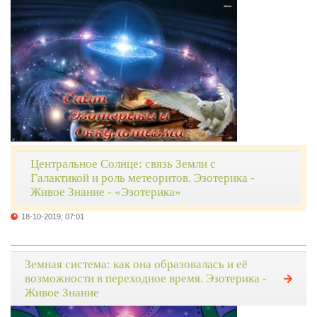
Центральное Солнце: связь Земли с
Галактикой и роль метеоритов. Эзотерика -
Живое Знание - «Эзотерика»
18-10-2019, 07:01
Земная система: как она образовалась и её
возможности в переходное время. Эзотерика -
Живое Знание