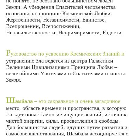
не понято, не осознано большинством людей
Земли. А убеждения Спасителей человечества
основаны на принципе Космической Любви:
Жертвенности, Независимости, Единстве,
Всепрощении, Всепостижении,
Ненасильственности, Непримиримости, Радости.
Р
уководство по усвоению Космических Знаний и
устранению Зла ведется из центра Галактики
Великими Цивилизациями Принципа Любви –
величайшими Учителями и Спасителями планеты
Земля.
Ш
амбала
– это сакральное и очень загадочное
место, область времени и пространства, в которую
жаждут попасть многие ищущие знаний, источник
чистой энергии, силы, просветления и свободы.
Для большинства людей, идущих путем развития и
самосовершенствования, Шамбала ассоциируется с