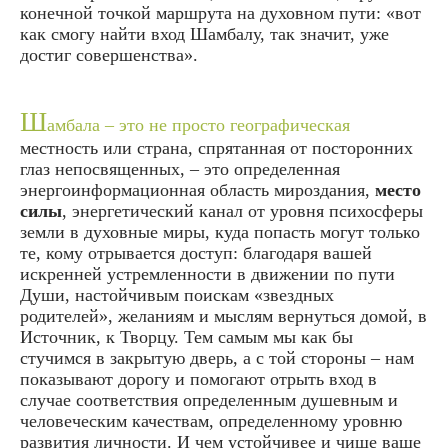
конечной точкой маршрута на духовном пути: «вот
как смогу найти вход Шамбалу, так значит, уже
достиг совершенства».
Ш
амбала – это не просто географическая
местность или страна, спрятанная от посторонних
глаз непосвященных, – это определенная
энергоинформационная область мироздания,
место
силы
, энергетический канал от уровня психосферы
земли в духовные миры, куда попасть могут только
те, кому отрывается доступ: благодаря вашей
искренней устремленности в движении по пути
Души, настойчивым поискам «звездных
родителей», желаниям и мыслям вернуться домой, в
Источник, к Творцу. Тем самым мы как бы
стучимся в закрытую дверь, а с той стороны – нам
показывают дорогу и помогают отрыть вход в
случае соответствия определенным душевным и
человеческим качествам, определенному уровню
развития личности. И чем устойчивее и чище ваше