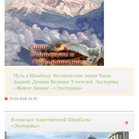
Путь в Шамбалу. Космические знаки Чаши
Знаний. Деяния Великих Учителей. Эзотерика
- Живое Знание - «Эзотерика»
23-03-2019, 01:03
В поисках таинственной Шамбалы -
«Эзотерика»