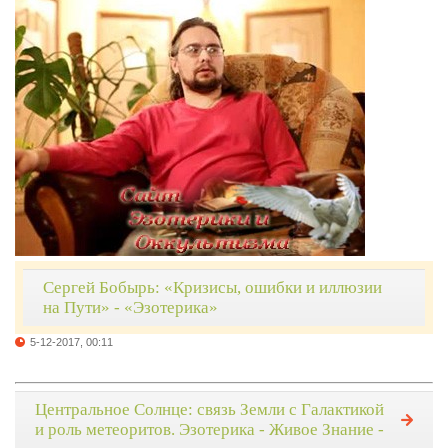
Сергей Бобырь: «Кризисы, ошибки и иллюзии
на Пути» - «Эзотерика»
5-12-2017, 00:11
Центральное Солнце: связь Земли с Галактикой
и роль метеоритов. Эзотерика - Живое Знание -