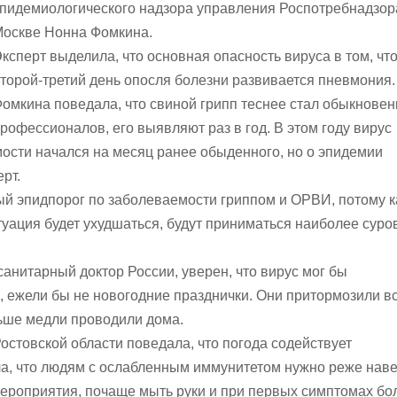
пидемиологического надзора управления Роспотребнадзор
оскве Нонна Фомкина.
ксперт выделила, что основная опасность вируса в том, что
торой-третий день опосля болезни развивается пневмония.
омкина поведала, что свиной грипп теснее стал обыкнове
рофессионалов, его выявляют раз в год. В этом году вирус
ости начался на месяц ранее обыденного, но о эпидемии
ерт.
ый эпидпорог по заболеваемости гриппом и ОРВИ, потому 
итуация будет ухудшаться, будут приниматься наиболее сур
анитарный доктор России, уверен, что вирус мог бы
, ежели бы не новогодние празднички. Они притормозили в
ьше медли проводили дома.
остовской области поведала, что погода содействует
ла, что людям с ослабленным иммунитетом нужно реже нав
ероприятия, почаще мыть руки и при первых симптомах бо