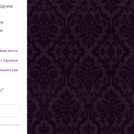
оздним
ев
 и
News Service.
с. Картинки.
пишите нам.
у?