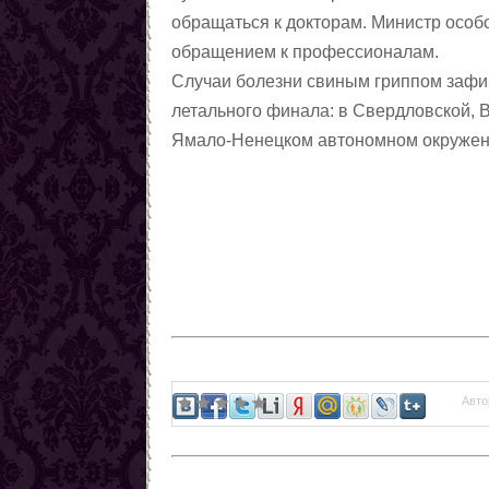
магии
Любовные ритуалы,
обращаться к докторам. Министр особ
заговоры, привороты
Первые шаги в колдовстве
обращением к профессионалам.
чёрной магии
Колдовская пирамида
Случаи болезни свиным гриппом зафи
Заговоры
летального финала: в Свердловской, В
Снять порчу
Ямало-Ненецком автономном окружен
Снять сглаз
Снять проклятия
Отчитки
Заговоры от азарта
Заговоры от алчности
Заговоры от ленности
Заговоры от страха
Заговоры от алкоголизма
Авто
Шепотки на трезвость
От детского алкоголизма
Заговоры от курения