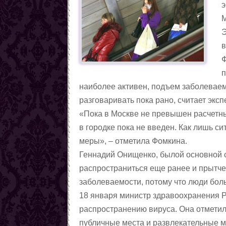
Любовные заговоры
э
Противолюбовные заговоры
М
Методы снятия приворота
Э
Магические приёмы,
в
помогающие вернуть
Вызовы(чтобы человек к
Ф
любовь
вам явился)
Заговоры, чтобы пришла
п
любовь
Заговоры на возвращение
наиболее активен, подъем заболеваем
любви
Семейная магия
разговаривать пока рано, считает эксп
Цыганская любовная
«Пока в Москве не превышен расчетн
магия. Талисманы.
Любовные ритуалы и
в городке пока не введен. Как лишь с
Амулеты
заговоры чёрной магии
Заговоры на месть
меры», – отметила Фомкина.
сопернице
Сексуальная магия
Геннадий Онищенко, былой основной с
Любовная магия по
распространиться еще ранее и прытче
Северным традициям
Статьи о женской магии
заболеваемости, потому что люди бол
Статьи о магии
18 января министр здравоохранения Р
Демонология
распространению вируса. Она отмети
Ритуалы и заговоры черной
публичные места и развлекательные м