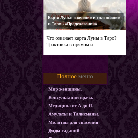
Карта Луны: значение и толкование
в Таро - «Предсказания»
Что означает карта Луны в Таро?
Трактовка в прямом и
перевернутом
Полное
меню
Мир женщины.
Консультации врача.
Медицина от А до Я.
Амулеты и Талисманы.
Молитвы для спасения
души
Виды гаданий