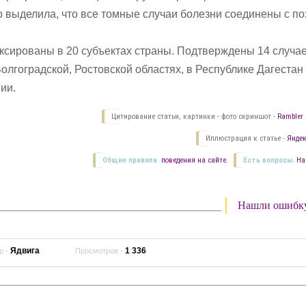
о выделила, что все томные случаи болезни соединены с п
ксированы в 20 субъектах страны. Подтверждены 14 случа
олгоградской, Ростовской областях, в Республике Дагестан
ии.
Цитирование статьи, картинки - фото скриншот -
Rambler 
Иллюстрация к статье -
Яндек
Общие правила
поведения на сайте.
Есть вопросы.
На
Нашли ошибк
Ядвига
1 336
р -
Просмотров -