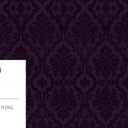
й
с Н1N1,