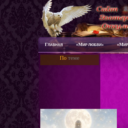
Г
«М
«М
ЛАВНАЯ
ИР ЛЮБВИ»
ИР
По
теме