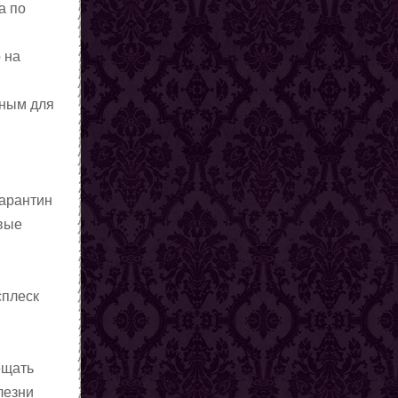
а по
 на
нным для
карантин
овые
сплеск
ещать
лезни