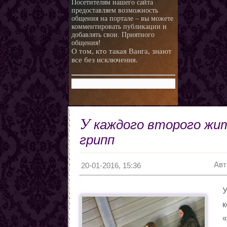
Посетителям нашего сайта
предоставляем возможность
любви.
Любовная ворожба народов
общения на портале – вы можете
мира
Магия и красота
комментировать публикации и
добавлять свои. Приятного
Приворотные зелья
общения!
О том, кто такая Ванга, знают
Как приготовить
все без исключения.
Сексуальные напитки
Законы кармы
Знаки кармы
Молитвы
Молитвы к ангелам дней
У
каждого второго жит
недели
Любовь и нумерология. Как
правильно выбрать
Как разоблачить мерзавца
грипп
партнера
по знаку Зодиака.
Романтические приметы
Виды Гадания и правила
Авт
20-01-2016, 15:36
Хиромантия
О действии приворота
У
Проведение ритуалов
к
Любовные привороты
«