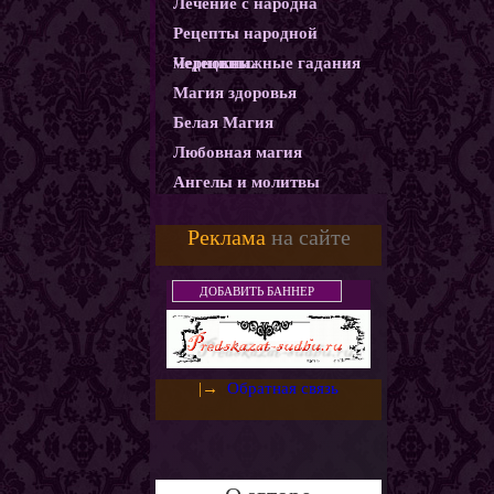
Лечение с народна
Рецепты народной
медецины.
Чернокнижные гадания
Магия здоровья
Белая Магия
Любовная магия
Ангелы и молитвы
Карма
Реклама
на сайте
Магические ритуалы
Демоны и Бесы
ДОБАВИТЬ БАННЕР
Колдовство
Магия защиты
Использование монет как
|→
Обратная связь
амулетов и талисманов
Слияние с деньгами.
Денежный горшочек
Денежная ванна
Золотое денежное