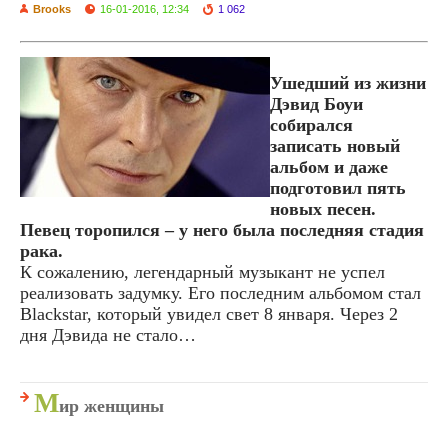
Brooks
16-01-2016, 12:34
1 062
Ушедший из жизни
Дэвид Боуи
собирался
записать новый
альбом и даже
подготовил пять
новых песен.
Певец торопился – у него была последняя стадия
рака.
К сожалению, легендарный музыкант не успел
реализовать задумку. Его последним альбомом стал
Blackstar, который увидел свет 8 января. Через 2
дня Дэвида не стало…
М
ир женщины