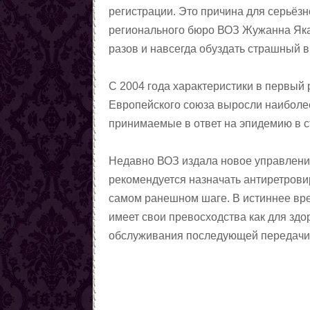
регистрации. Это причина для серьёз
магии
Любовные ритуалы,
регионального бюро ВОЗ Жужанна Яка
заговоры, привороты
Первые шаги в колдовстве
разов и навсегда обуздать страшный в
чёрной магии
Колдовская пирамида
Заговоры
С 2004 года характеристики в первый
Снять порчу
Европейского союза выросли наиболее 
Снять сглаз
принимаемые в ответ на эпидемию в 
Снять проклятия
Отчитки
Недавно ВОЗ издала новое управлени
Заговоры от азарта
рекомендуется назначать антиретров
Заговоры от алчности
самом ранешном шаге. В истиннее вр
Заговоры от ленности
имеет свои превосходства как для зд
Заговоры от страха
обслуживания последующей передачи
Заговоры от алкоголизма
Шепотки на трезвость
От детского алкоголизма
Заговоры от курения