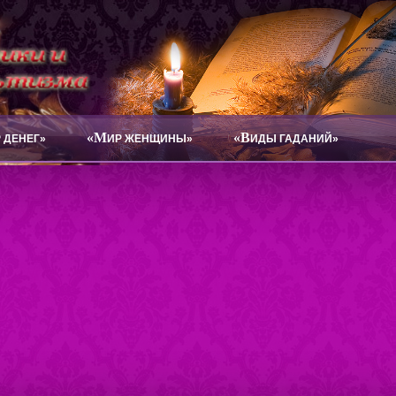
«М
«В
 ДЕНЕГ»
ИР ЖЕНЩИНЫ»
ИДЫ ГАДАНИЙ»