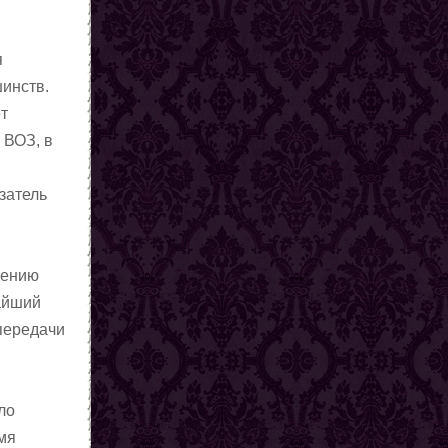
я
инств.
ёт
 ВОЗ, в
затель
рению
чайший
передачи
ло
мя