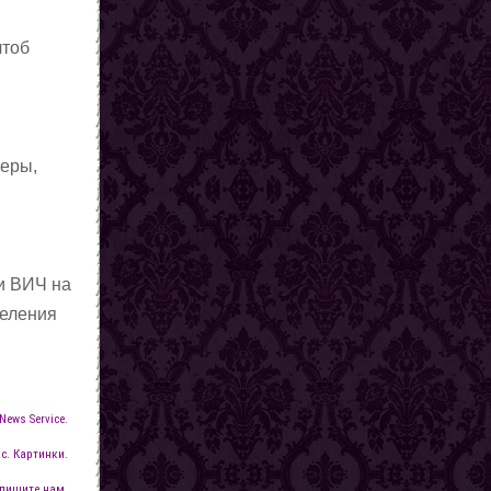
чтоб
меры,
и ВИЧ на
целения
News Service.
с. Картинки.
пишите нам.