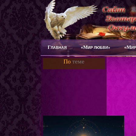
Г
«М
«М
ЛАВНАЯ
ИР ЛЮБВИ»
ИР
По
теме