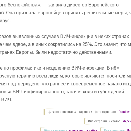
ного беспокойства», — заявила директор Европейского
б. Она призвала европейцев принять решительные меры, 
ирус.
 разов выявленных случаев ВИЧ-инфекции в неких странах
чем вдвое, а в иных сократились на 25%. Это значит, что 
странах Европы, были недостаточно действенными.
е по профилактике и исцелению ВИЧ-инфекции. В нём
ирусную терапию всем людям, которые являются носителям
емя подтверждено, что раннее и своевременное начало ис
оровья ВИЧ-инфицированного, так и исходя из убеждений
 ВИЧ.
Цитирование статьи, картинки - фото скриншот -
Rambler 
Иллюстрация к статье -
Яндек
Общие правила
поведения на сайте.
Есть вопросы.
На