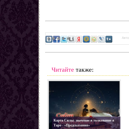
Заговоры от наркомании
Все порчи
Авто
Читайте
также:
Карта Силы: значение и толкование в
Таро - «Предсказания»