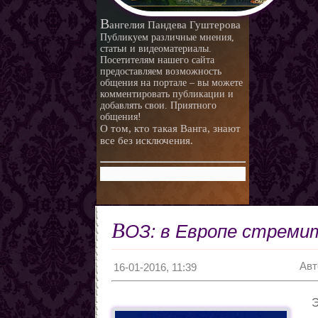
любви.
Любовная ворожба народов
В
ангелия Пандева Гуштерова
мира
Магия и красота
Публикуем различные мнения,
статьи и видеоматериалы.
Приворотные зелья
Посетителям нашего сайта
предоставляем возможность
Как приготовить
общения на портале – вы можете
Сексуальные напитки
Законы кармы
комментировать публикации и
добавлять свои. Приятного
Знаки кармы
общения!
О том, кто такая Ванга, знают
Молитвы
все без исключения.
Молитвы к ангелам дней
недели
Любовь и нумерология. Как
правильно выбрать
Как разоблачить мерзавца
партнера
по знаку Зодиака.
Романтические приметы
В
ОЗ: в Европе стреми
Виды Гадания и правила
Хиромантия
Авт
О действии приворота
16-01-2016, 11:39
Проведение ритуалов
Э
Любовные привороты