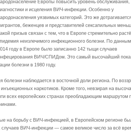
ародонаселение Европы повысить уровень обслуживания,
иагностики и исцеления ВИЧ-инфекции. Особенно у
ародонаселения уязвимых категорий. Это же дотрагиваетс
игрантов, беженцев и представителей сексапильных меньш
акой призыв связан с тем, что в Европе стремительно раст
пидемия неизлечимого инфекционного болезни. По данным
014 году в Европе было записанно 142 тыщи случаев
инфецирования ВИЧ/СПИДом. Это самый высочайший пока
ации болезни в 1980 году.
ня болезни наблюдается в восточной доли региона. По возз
м инъекционных наркотиков. Кроме того, невзирая на высо
очти всех европейских странах преобладающим маршрутом 
чинами.
ые на борьбу с ВИЧ-инфекцией, в Европейском регионе бы
 случаев ВИЧ-инфекции — самое великое число за всё вре