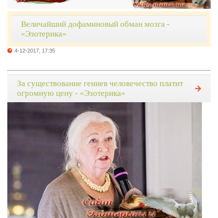
Величайший дофаминовый обман мозга -
«Эзотерика»
4-12-2017, 17:35
За существование гениев человечество платит
огромную цену - «Эзотерика»