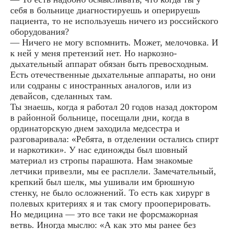
себя в больнице диагностируешь и оперируешь
пациента, то не используешь ничего из российского
оборудования?
— Ничего не могу вспомнить. Может, мелочовка. И
к ней у меня претензий нет. Но наркозно-
дыхательный аппарат обязан быть превосходным.
Есть отечественные дыхательные аппараты, но они
или содраны с иностранных аналогов, или из
девайсов, сделанных там.
Ты знаешь, когда я работал 20 годов назад доктором
в районной больнице, посещали дни, когда в
ординаторскую днем заходила медсестра и
разговаривала: «Ребята, в отделении остались спирт
и наркотики». У нас единожды был шовный
материал из стропы парашюта. Нам знакомые
летчики привезли, мы ее расплели. Замечательный,
крепкий был шелк, мы ушивали им брюшную
стенку, не было осложнений. То есть как хирург в
полевых критериях я и так смогу прооперировать.
Но медицина — это все таки не форсмажорная
ветвь. Иногда мыслю: «А как это мы ранее без