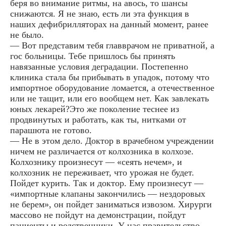
беря во внимание ритмы, на авось, то шансы
снижаются. Я не знаю, есть ли эта функция в
наших дефибрилляторах на данный момент, ранее
не было.
— Вот представим тебя главврачом не приватной, а
гос больницы. Тебе пришлось бы принять
навязанные условия деградации. Постепенно
клиника стала бы прибывать в упадок, потому что
импортное оборудование ломается, а отечественное
или не тащит, или его вообщем нет. Как завлекать
юных лекарей?Это же поколение теснее из
продвинутых и работать, как ты, нитками от
парашюта не готово.
— Не в этом дело. Доктор в врачебном учреждении
ничем не различается от колхозника в колхозе.
Колхознику произнесут — «сеять нечем», и
колхозник не переживает, что урожая не будет.
Пойдет курить. Так и доктор. Ему произнесут —
«импортные клапаны закончились — нездоровых
не берем», он пойдет заниматься извозом. Хирурги
массово не пойдут на демонстрации, пойдут
пациенты и родственники. У нас правительство