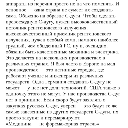
аппараты из перечня просто не на что поменять. И
основное — одна страна не сумеет их создавать
сама. Объясню на образце C-дуги. Чтобы сделать
превосходную C-дугу, нужен высококачественный
источник рентгеновского излучения,
высококачественный приемник рентгеновского
излучения, нужен особый комп, намного наиболее
трудный, чем обыденный PC, ну и, очевидно,
обязаны быть качественные механика и электрика.
Это делается на нескольких производствах в
различных странах. Я был часто в Европе на мед
производствах — это истинные городка, где
работают ученые и инженеры из различных
государств. Одна Германия создавать C-дугу не
может — у нее нет доли технологий. США также в
одиночку этого не могут. У нас производства C-дуг
нет в принципе. Если скоро будут заявлять о
закупках русских C-дуг, уверен — это будут те же
самые завезенные из других государств C-дуги, их
просто закупят и перемаркируют.
«Медицина — не форсмажорная отрасль»