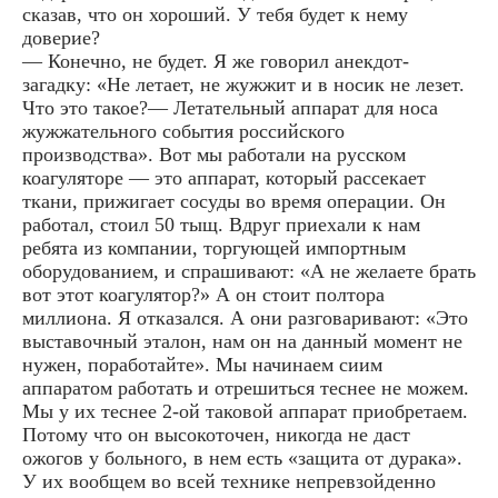
сказав, что он хороший. У тебя будет к нему
доверие?
— Конечно, не будет. Я же говорил анекдот-
загадку: «Не летает, не жужжит и в носик не лезет.
Что это такое?— Летательный аппарат для носа
жужжательного события российского
производства». Вот мы работали на русском
коагуляторе — это аппарат, который рассекает
ткани, прижигает сосуды во время операции. Он
работал, стоил 50 тыщ. Вдруг приехали к нам
ребята из компании, торгующей импортным
оборудованием, и спрашивают: «А не желаете брать
вот этот коагулятор?» А он стоит полтора
миллиона. Я отказался. А они разговаривают: «Это
выставочный эталон, нам он на данный момент не
нужен, поработайте». Мы начинаем сиим
аппаратом работать и отрешиться теснее не можем.
Мы у их теснее 2-ой таковой аппарат приобретаем.
Потому что он высокоточен, никогда не даст
ожогов у больного, в нем есть «защита от дурака».
У их вообщем во всей технике непревзойденно