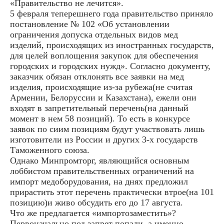
«Правительство не лечится».
5 февраля теперешнего года правительство приняло
постановление № 102 «Об установлении
ограничения допуска отдельных видов мед
изделий, происходящих из иностранных государств,
для целей воплощения закупок для обеспечения
городских и городских нужд». Согласно документу,
заказчик обязан отклонять все заявки на мед
изделия, происходящие из-за рубежа(не считая
Армении, Белоруссии и Казахстана), ежели они
входят в запретительный перечень(на данный
момент в нем 58 позиций). То есть в конкурсе
заявок по сиим позициям будут участвовать лишь
изготовители из России и других 3-х государств
Таможенного союза.
Однако Минпромторг, являющийся основным
лоббистом правительственных ограничений на
импорт медоборудования, на днях предложил
прирастить этот перечень практически втрое(на 101
позицию)и живо обсудить его до 17 августа.
Что же предлагается «импортозаместить»?
Первоначально под запрет попали, а именно,