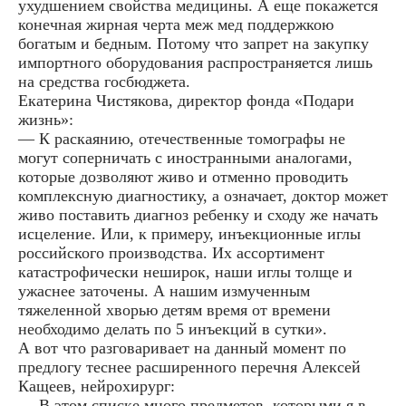
ухудшением свойства медицины. А еще покажется
конечная жирная черта меж мед поддержкою
богатым и бедным. Потому что запрет на закупку
импортного оборудования распространяется лишь
на средства госбюджета.
Екатерина Чистякова, директор фонда «Подари
жизнь»:
— К раскаянию, отечественные томографы не
могут соперничать с иностранными аналогами,
которые дозволяют живо и отменно проводить
комплексную диагностику, а означает, доктор может
живо поставить диагноз ребенку и сходу же начать
исцеление. Или, к примеру, инъекционные иглы
российского производства. Их ассортимент
катастрофически неширок, наши иглы толще и
ужаснее заточены. А нашим измученным
тяжеленной хворью детям время от времени
необходимо делать по 5 инъекций в сутки».
А вот что разговаривает на данный момент по
предлогу теснее расширенного перечня Алексей
Кащеев, нейрохирург:
— В этом списке много предметов, которыми я в