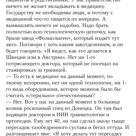
ничего не желает вкладывать в медицину.
Государству не необходимы люди, и потому с
медициной что-то тащится по инерции. А
вымышлять ничего не надобно. Надо брать
полностью всю технологическую цепочку, как
брали завод «Фольксваген», который издаёт тут
авто. Поговори с хоть каким завотделением, и он
будет говорить: «Я видел, как это делается в
Швеции или в Австрии». Нет ни 1-го
потрясающего доктора, который не посещал на
стажировках за границей.
— То есть в медицине на данный момент, по
твоему воззрению, нет ни одной технологии, ни 1-
го вида оборудования, которое можнож было бы
считать «стерильно» отечественным?
— Нет. Вот у нас на данный момент в больнице
возник роскошный спец из Донецка. Он там был
водящим доктором в НИИ травматологии и
ортопедии. Ему лет 40, он там сделал около тыщи
пересадок тазобедренного сустава и бегал оттуда. И
разговаривает мне: «Я хочу делать тут пересадку