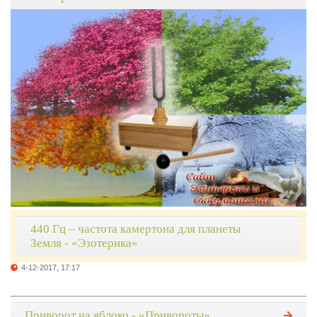
440 Гц – частота камертона для планеты
Земля - «Эзотерика»
4-12-2017, 17:17
Приворот на яблоко - «Привороты»